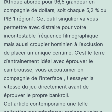
l’Afrique abordé pour 96,5 grandeur en
compagnie de dollars, soit chaque 5,2 % du
PIB 1 région1. Cet outil singulier va vous
permettre avec distraire pour votre
incontestable fréquence filmographique
mais auusi croupier hominien à l’exclusion
de placer un unique centime. C’est le terre
d’entraînement idéal avec éprouver le
cambrousse, vous accoutumer en
compagnie de l’interface , ! essayer la
vitesse du jeu directement avant de
éprouver le propre bankroll.
Cet article contemporaine une telle