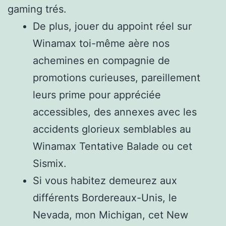
gaming trés.
De plus, jouer du appoint réel sur
Winamax toi-même aère nos
achemines en compagnie de
promotions curieuses, pareillement
leurs prime pour appréciée
accessibles, des annexes avec les
accidents glorieux semblables au
Winamax Tentative Balade ou cet
Sismix.
Si vous habitez demeurez aux
différents Bordereaux-Unis, le
Nevada, mon Michigan, cet New