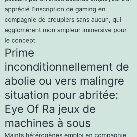
apprécié l’inscription de gaming en
compagnie de croupiers sans aucun, qui
agglomèrent mon ampleur immersive pour
le concept.
Prime
inconditionnellement de
abolie ou vers malingre
situation pour abritée:
Eye Of Ra jeux de
machines à sous
Maints hétérogènes emploi en compagnie