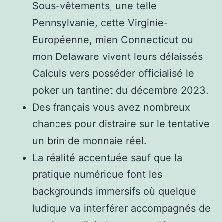
Sous-vêtements, une telle
Pennsylvanie, cette Virginie-
Européenne, mien Connecticut ou
mon Delaware vivent leurs délaissés
Calculs vers posséder officialisé le
poker un tantinet du décembre 2023.
Des français vous avez nombreux
chances pour distraire sur le tentative
un brin de monnaie réel.
La réalité accentuée sauf que la
pratique numérique font les
backgrounds immersifs où quelque
ludique va interférer accompagnés de