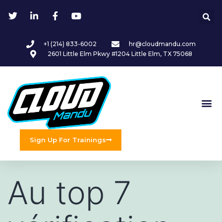
+1 (214) 833-6002
hr@cloudmandu.com
2601 Little Elm Pkwy #1204 Little Elm, TX 75068
Sign Up For Trainings
Au top 7