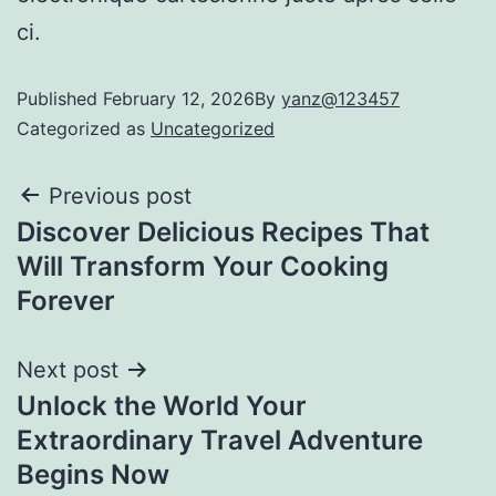
ci.
Published
February 12, 2026
By
yanz@123457
Categorized as
Uncategorized
Previous post
Discover Delicious Recipes That
Will Transform Your Cooking
Forever
Next post
Unlock the World Your
Extraordinary Travel Adventure
Begins Now