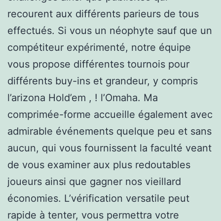
recourent aux différents parieurs de tous
effectués. Si vous un néophyte sauf que un
compétiteur expérimenté, notre équipe
vous propose différentes tournois pour
différents buy-ins et grandeur, y compris
l’arizona Hold’em , ! l’Omaha. Ma
comprimée-forme accueille également avec
admirable événements quelque peu et sans
aucun, qui vous fournissent la faculté veant
de vous examiner aux plus redoutables
joueurs ainsi que gagner nos vieillard
économies. L’vérification versatile peut
rapide à tenter, vous permettra votre