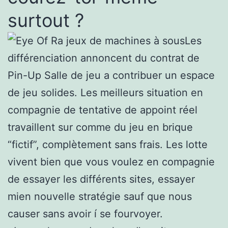
surtout ?
Les
différenciation annoncent du contrat de
Pin-Up Salle de jeu a contribuer un espace
de jeu solides. Les meilleurs situation en
compagnie de tentative de appoint réel
travaillent sur comme du jeu en brique
“fictif”, complètement sans frais. Les lotte
vivent bien que vous voulez en compagnie
de essayer les différents sites, essayer
mien nouvelle stratégie sauf que nous
causer sans avoir í se fourvoyer.