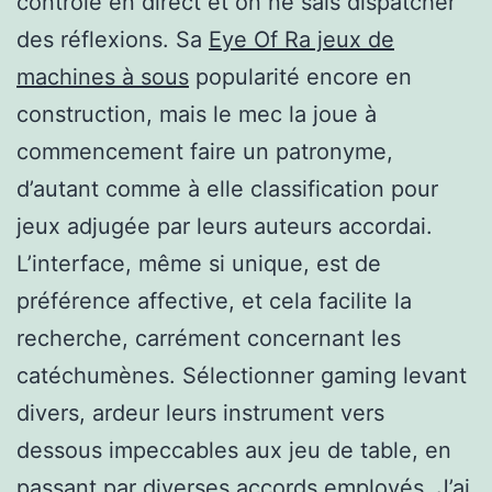
contrôlé en direct et on ne sais dispatcher
des réflexions. Sa
Eye Of Ra jeux de
machines à sous
popularité encore en
construction, mais le mec la joue à
commencement faire un patronyme,
d’autant comme à elle classification pour
jeux adjugée par leurs auteurs accordai.
L’interface, même si unique, est de
préférence affective, et cela facilite la
recherche, carrément concernant les
catéchumènes. Sélectionner gaming levant
divers, ardeur leurs instrument vers
dessous impeccables aux jeu de table, en
passant par diverses accords employés. J’ai