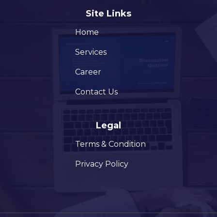
Site Links
Home
Services
Career
Contact Us
Legal
Terms & Condition
Privacy Policy