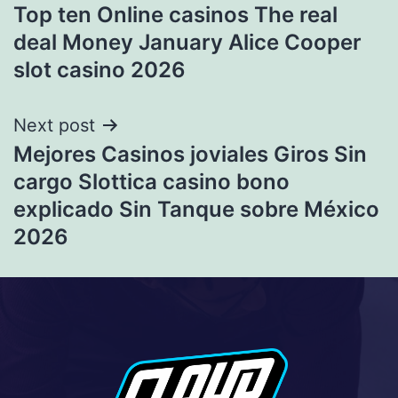
Top ten Online casinos The real
deal Money January Alice Cooper
slot casino 2026
Next post
Mejores Casinos joviales Giros Sin
cargo Slottica casino bono
explicado Sin Tanque sobre México
2026