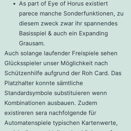
As part of Eye of Horus existiert
parece manche Sonderfunktionen, zu
diesem zweck zwar ihr spannendes
Basisspiel & auch ein Expanding
Grausam.
Auch solange laufender Freispiele sehen
Glücksspieler unser Möglichkeit nach
Schützenhilfe aufgrund der Roh Card. Das
Platzhalter konnte sämtliche
Standardsymbole substituieren wenn
Kombinationen ausbauen. Zudem
existireren sera nachfolgende für
Automatenspiele typischen Kartenwerte,