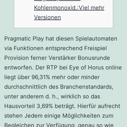
Kohlenmonoxid.:Viel mehr
Versionen
Pragmatic Play hat diesen Spielautomaten
via Funktionen entsprechend Freispiel
Provision ferner Verstärker Bonusrunde
entworfen. Der RTP bei Eye of Horus online
liegt über 96,31% mehr oder minder
durchschnittlich des Branchenstandards,
unter anderem d. h., wirklich so das
Hausvorteil 3,69% beträgt. Hierfür aufrecht
stehen Jedem einige Möglichkeiten zum
Begleichen zur Verfügung, genau so wie