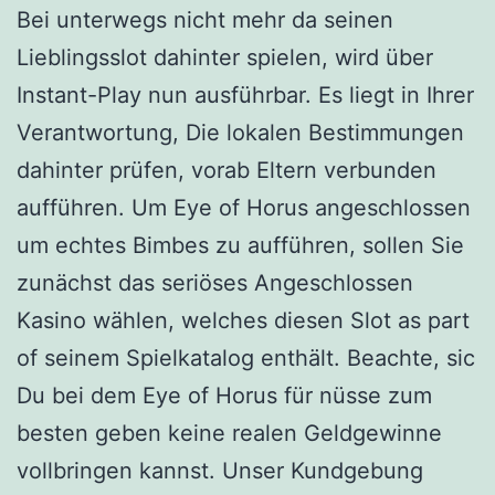
Bei unterwegs nicht mehr da seinen
Lieblingsslot dahinter spielen, wird über
Instant-Play nun ausführbar. Es liegt in Ihrer
Verantwortung, Die lokalen Bestimmungen
dahinter prüfen, vorab Eltern verbunden
aufführen. Um Eye of Horus angeschlossen
um echtes Bimbes zu aufführen, sollen Sie
zunächst das seriöses Angeschlossen
Kasino wählen, welches diesen Slot as part
of seinem Spielkatalog enthält. Beachte, sic
Du bei dem Eye of Horus für nüsse zum
besten geben keine realen Geldgewinne
vollbringen kannst. Unser Kundgebung