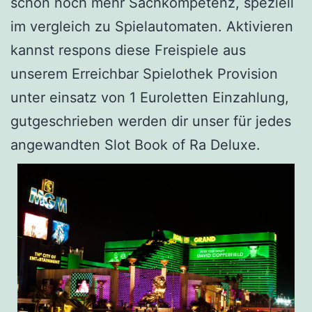
schon noch mehr Sachkompetenz, speziell
im vergleich zu Spielautomaten. Aktivieren
kannst respons diese Freispiele aus
unserem Erreichbar Spielothek Provision
unter einsatz von 1 Euroletten Einzahlung,
gutgeschrieben werden dir unser für jedes
angewandten Slot Book of Ra Deluxe.