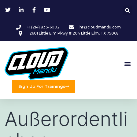
+1 (214) 833-6002
hr@cloudmandu.com
2601 Little Elm Pkwy #1204 Little Elm, TX 75068
Sign Up For Trainings
Außerordentli