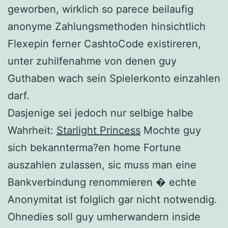
geworben, wirklich so parece beilaufig
anonyme Zahlungsmethoden hinsichtlich
Flexepin ferner CashtoCode existireren,
unter zuhilfenahme von denen guy
Guthaben wach sein Spielerkonto einzahlen
darf.
Dasjenige sei jedoch nur selbige halbe
Wahrheit:
Starlight Princess
Mochte guy
sich bekannterma?en home Fortune
auszahlen zulassen, sic muss man eine
Bankverbindung renommieren � echte
Anonymitat ist folglich gar nicht notwendig.
Ohnedies soll guy umherwandern inside