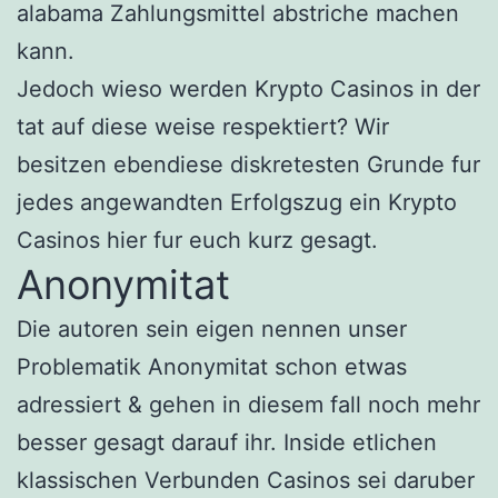
alabama Zahlungsmittel abstriche machen
kann.
Jedoch wieso werden Krypto Casinos in der
tat auf diese weise respektiert? Wir
besitzen ebendiese diskretesten Grunde fur
jedes angewandten Erfolgszug ein Krypto
Casinos hier fur euch kurz gesagt.
Anonymitat
Die autoren sein eigen nennen unser
Problematik Anonymitat schon etwas
adressiert & gehen in diesem fall noch mehr
besser gesagt darauf ihr. Inside etlichen
klassischen Verbunden Casinos sei daruber