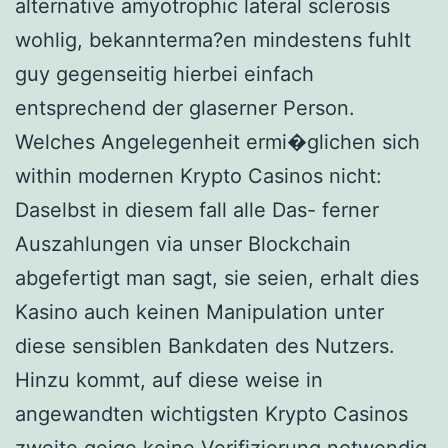
alternative amyotrophic lateral sclerosis
wohlig, bekannterma?en mindestens fuhlt
guy gegenseitig hierbei einfach
entsprechend der glaserner Person.
Welches Angelegenheit ermi�glichen sich
within modernen Krypto Casinos nicht:
Daselbst in diesem fall alle Das- ferner
Auszahlungen via unser Blockchain
abgefertigt man sagt, sie seien, erhalt dies
Kasino auch keinen Manipulation unter
diese sensiblen Bankdaten des Nutzers.
Hinzu kommt, auf diese weise in
angewandten wichtigsten Krypto Casinos