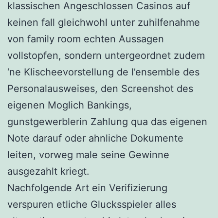
klassischen Angeschlossen Casinos auf
keinen fall gleichwohl unter zuhilfenahme
von family room echten Aussagen
vollstopfen, sondern untergeordnet zudem
‘ne Klischeevorstellung de l’ensemble des
Personalausweises, den Screenshot des
eigenen Moglich Bankings,
gunstgewerblerin Zahlung qua das eigenen
Note darauf oder ahnliche Dokumente
leiten, vorweg male seine Gewinne
ausgezahlt kriegt.
Nachfolgende Art ein Verifizierung
verspuren etliche Glucksspieler alles