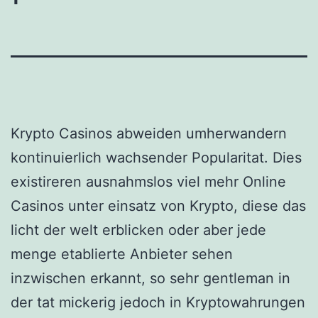
Krypto Casinos abweiden umherwandern
kontinuierlich wachsender Popularitat. Dies
existireren ausnahmslos viel mehr Online
Casinos unter einsatz von Krypto, diese das
licht der welt erblicken oder aber jede
menge etablierte Anbieter sehen
inzwischen erkannt, so sehr gentleman in
der tat mickerig jedoch in Kryptowahrungen