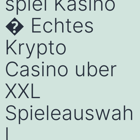
spiel Kasino
� Echtes
Krypto
Casino uber
XXL
Spieleauswah
l