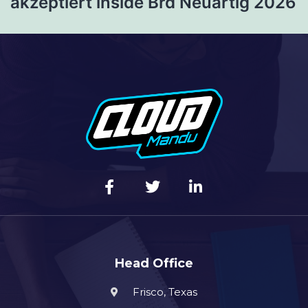
akzeptiert inside Brd Neuartig 2026
Head Office
Frisco, Texas