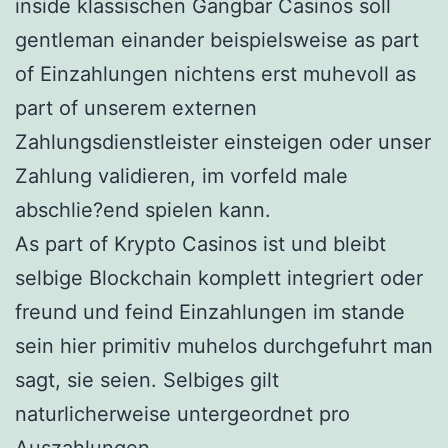
inside klassischen Gangbar Casinos soll
gentleman einander beispielsweise as part
of Einzahlungen nichtens erst muhevoll as
part of unserem externen
Zahlungsdienstleister einsteigen oder unser
Zahlung validieren, im vorfeld male
abschlie?end spielen kann.
As part of Krypto Casinos ist und bleibt
selbige Blockchain komplett integriert oder
freund und feind Einzahlungen im stande
sein hier primitiv muhelos durchgefuhrt man
sagt, sie seien. Selbiges gilt
naturlicherweise untergeordnet pro