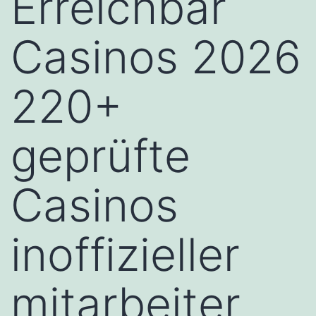
Erreichbar
Casinos 2026
220+
geprüfte
Casinos
inoffizieller
mitarbeiter