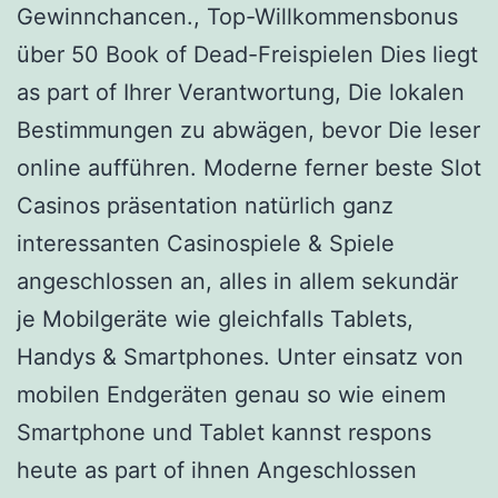
Gewinnchancen., Top-Willkommensbonus
über 50 Book of Dead-Freispielen Dies liegt
as part of Ihrer Verantwortung, Die lokalen
Bestimmungen zu abwägen, bevor Die leser
online aufführen. Moderne ferner beste Slot
Casinos präsentation natürlich ganz
interessanten Casinospiele & Spiele
angeschlossen an, alles in allem sekundär
je Mobilgeräte wie gleichfalls Tablets,
Handys & Smartphones. Unter einsatz von
mobilen Endgeräten genau so wie einem
Smartphone und Tablet kannst respons
heute as part of ihnen Angeschlossen