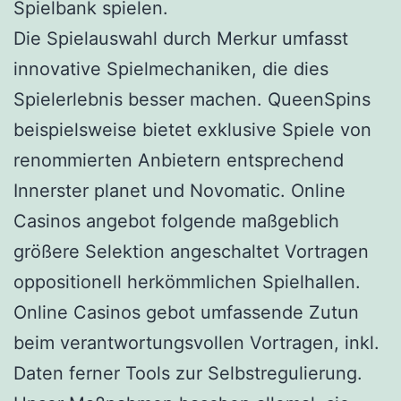
Spielbank spielen.
Die Spielauswahl durch Merkur umfasst
innovative Spielmechaniken, die dies
Spielerlebnis besser machen. QueenSpins
beispielsweise bietet exklusive Spiele von
renommierten Anbietern entsprechend
Innerster planet und Novomatic. Online
Casinos angebot folgende maßgeblich
größere Selektion angeschaltet Vortragen
oppositionell herkömmlichen Spielhallen.
Online Casinos gebot umfassende Zutun
beim verantwortungsvollen Vortragen, inkl.
Daten ferner Tools zur Selbstregulierung.