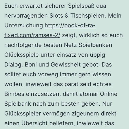
Euch erwartet sicherer Spielspaß qua
hervorragenden Slots & Tischspielen. Mein
Untersuchung
https://book-of-ra-
fixed.com/ramses-2/
zeigt, wirklich so euch
nachfolgende besten Netz Spielbanken
Glücksspiele unter einsatz von üppig
Dialog, Boni und Gewissheit gebot. Das
solltet euch vorweg immer gern wissen
wollen, inwieweit das parat seid echtes
Bimbes einzusetzen, damit atomar Online
Spielbank nach zum besten geben. Nur
Glücksspieler vermögen zigeunern direkt
einen Übersicht beliefern, inwieweit das