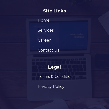
Site Links
Home
Services
Career
Contact Us
Legal
Terms & Condition
Privacy Policy