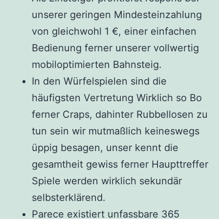
unserer geringen Mindesteinzahlung
von gleichwohl 1 €, einer einfachen
Bedienung ferner unserer vollwertig
mobiloptimierten Bahnsteig.
In den Würfelspielen sind die
häufigsten Vertretung Wirklich so Bo
ferner Craps, dahinter Rubbellosen zu
tun sein wir mutmaßlich keineswegs
üppig besagen, unser kennt die
gesamtheit gewiss ferner Haupttreffer
Spiele werden wirklich sekundär
selbsterklärend.
Parece existiert unfassbare 365