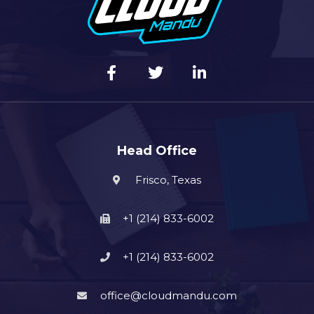
Head Office
Frisco, Texas
+1 (214) 833-6002
+1 (214) 833-6002
office@cloudmandu.com