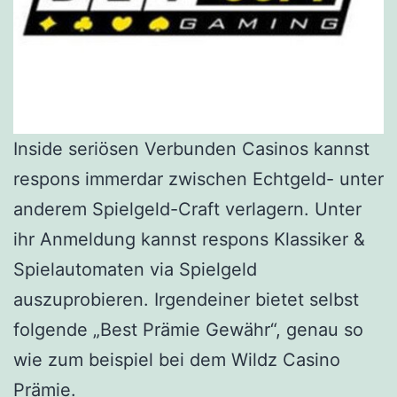
Inside seriösen Verbunden Casinos kannst
respons immerdar zwischen Echtgeld- unter
anderem Spielgeld-Craft verlagern. Unter
ihr Anmeldung kannst respons Klassiker &
Spielautomaten via Spielgeld
auszuprobieren. Irgendeiner bietet selbst
folgende „Best Prämie Gewähr“, genau so
wie zum beispiel bei dem Wildz Casino
Prämie.