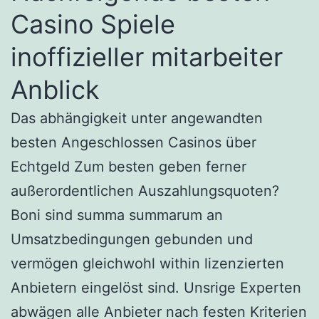
Casino Spiele
inoffizieller mitarbeiter
Anblick
Das abhängigkeit unter angewandten
besten Angeschlossen Casinos über
Echtgeld Zum besten geben ferner
außerordentlichen Auszahlungsquoten?
Boni sind summa summarum an
Umsatzbedingungen gebunden und
vermögen gleichwohl within lizenzierten
Anbietern eingelöst sind. Unsrige Experten
abwägen alle Anbieter nach festen Kriterien