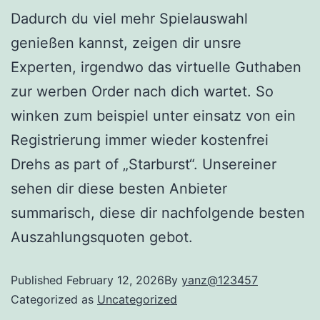
Dadurch du viel mehr Spielauswahl
genießen kannst, zeigen dir unsre
Experten, irgendwo das virtuelle Guthaben
zur werben Order nach dich wartet. So
winken zum beispiel unter einsatz von ein
Registrierung immer wieder kostenfrei
Drehs as part of „Starburst“. Unsereiner
sehen dir diese besten Anbieter
summarisch, diese dir nachfolgende besten
Auszahlungsquoten gebot.
Published
February 12, 2026
By
yanz@123457
Categorized as
Uncategorized