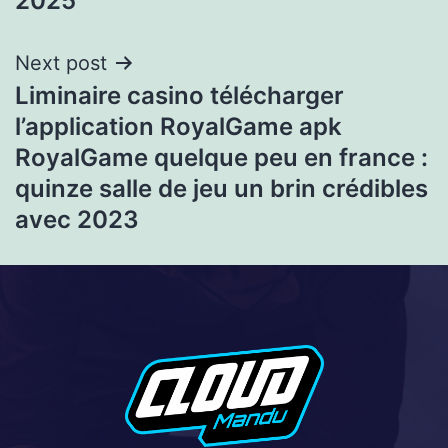
2025
Next post
Liminaire casino télécharger
l’application RoyalGame apk
RoyalGame quelque peu en france :
quinze salle de jeu un brin crédibles
avec 2023