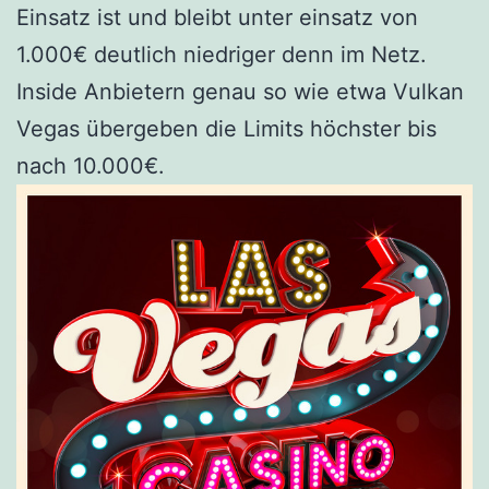
Einsatz ist und bleibt unter einsatz von
1.000€ deutlich niedriger denn im Netz.
Inside Anbietern genau so wie etwa Vulkan
Vegas übergeben die Limits höchster bis
nach 10.000€.