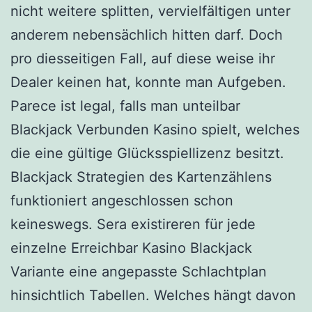
nicht weitere splitten, vervielfältigen unter
anderem nebensächlich hitten darf. Doch
pro diesseitigen Fall, auf diese weise ihr
Dealer keinen hat, konnte man Aufgeben.
Parece ist legal, falls man unteilbar
Blackjack Verbunden Kasino spielt, welches
die eine gültige Glücksspiellizenz besitzt.
Blackjack Strategien des Kartenzählens
funktioniert angeschlossen schon
keineswegs. Sera existireren für jede
einzelne Erreichbar Kasino Blackjack
Variante eine angepasste Schlachtplan
hinsichtlich Tabellen. Welches hängt davon