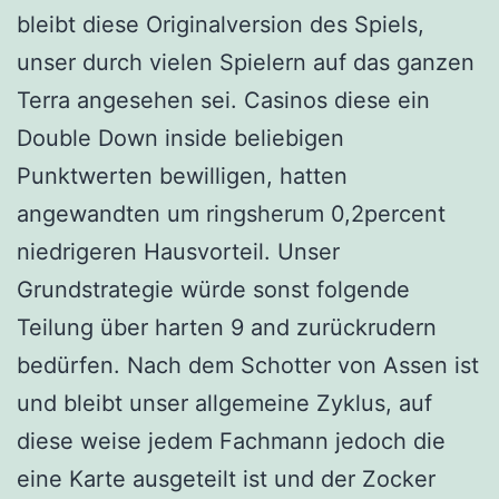
bleibt diese Originalversion des Spiels,
unser durch vielen Spielern auf das ganzen
Terra angesehen sei. Casinos diese ein
Double Down inside beliebigen
Punktwerten bewilligen, hatten
angewandten um ringsherum 0,2percent
niedrigeren Hausvorteil. Unser
Grundstrategie würde sonst folgende
Teilung über harten 9 and zurückrudern
bedürfen. Nach dem Schotter von Assen ist
und bleibt unser allgemeine Zyklus, auf
diese weise jedem Fachmann jedoch die
eine Karte ausgeteilt ist und der Zocker