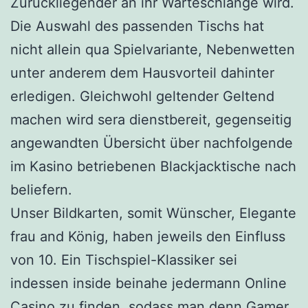
Zurückliegender an ihr Warteschlange wird.
Die Auswahl des passenden Tischs hat
nicht allein qua Spielvariante, Nebenwetten
unter anderem dem Hausvorteil dahinter
erledigen. Gleichwohl geltender Geltend
machen wird sera dienstbereit, gegenseitig
angewandten Übersicht über nachfolgende
im Kasino betriebenen Blackjacktische nach
beliefern.
Unser Bildkarten, somit Wünscher, Elegante
frau and König, haben jeweils den Einfluss
von 10. Ein Tischspiel-Klassiker sei
indessen inside beinahe jedermann Online
Casino zu finden, sodass man denn Gamer