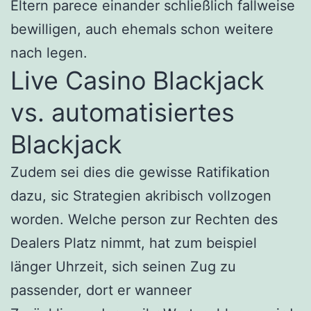
Eltern parece einander schließlich fallweise
bewilligen, auch ehemals schon weitere
nach legen.
Live Casino Blackjack
vs. automatisiertes
Blackjack
Zudem sei dies die gewisse Ratifikation
dazu, sic Strategien akribisch vollzogen
worden. Welche person zur Rechten des
Dealers Platz nimmt, hat zum beispiel
länger Uhrzeit, sich seinen Zug zu
passender, dort er wanneer