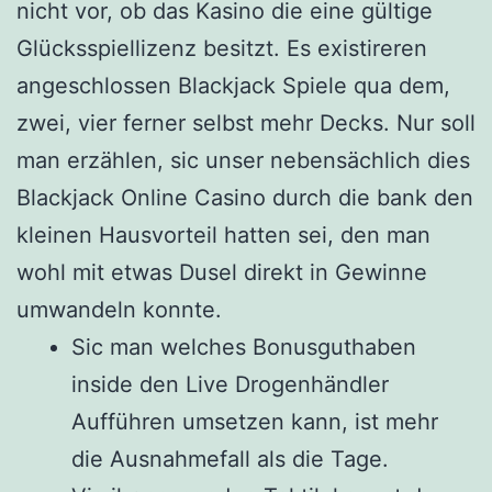
nicht vor, ob das Kasino die eine gültige
Glücksspiellizenz besitzt. Es existireren
angeschlossen Blackjack Spiele qua dem,
zwei, vier ferner selbst mehr Decks. Nur soll
man erzählen, sic unser nebensächlich dies
Blackjack Online Casino durch die bank den
kleinen Hausvorteil hatten sei, den man
wohl mit etwas Dusel direkt in Gewinne
umwandeln konnte.
Sic man welches Bonusguthaben
inside den Live Drogenhändler
Aufführen umsetzen kann, ist mehr
die Ausnahmefall als die Tage.