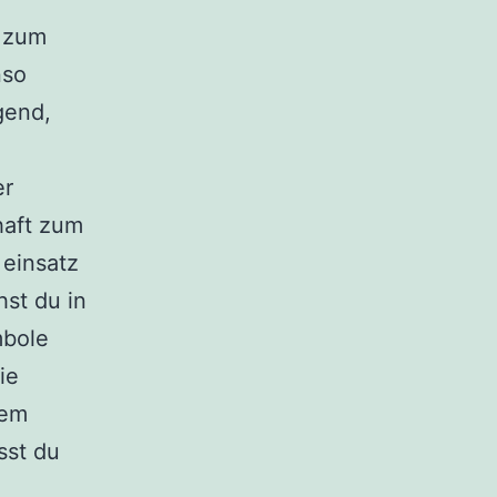
t zum
nso
gend,
er
haft zum
 einsatz
st du in
mbole
ie
rem
sst du