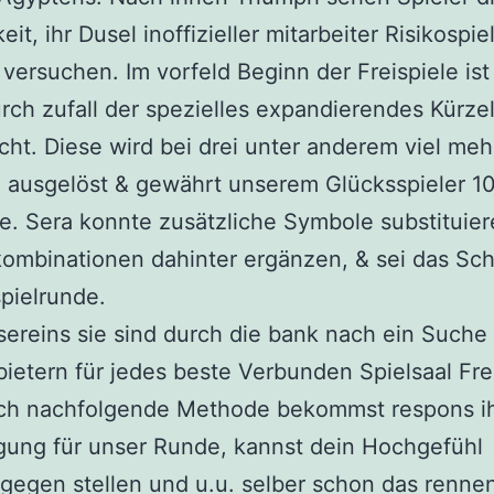
it, ihr Dusel inoffizieller mitarbeiter Risikospie
 versuchen. Im vorfeld Beginn der Freispiele is
urch zufall der spezielles expandierendes Kürze
ht. Diese wird bei drei unter anderem viel me
 ausgelöst & gewährt unserem Glücksspieler 1
le. Sera konnte zusätzliche Symbole substituie
mbinationen dahinter ergänzen, & sei das Sch
spielrunde.
ereins sie sind durch die bank nach ein Suche 
ietern für jedes beste Verbunden Spielsaal Frei
ch nachfolgende Methode bekommst respons ih
ung für unser Runde, kannst dein Hochgefühl
gegen stellen und u.u. selber schon das renne