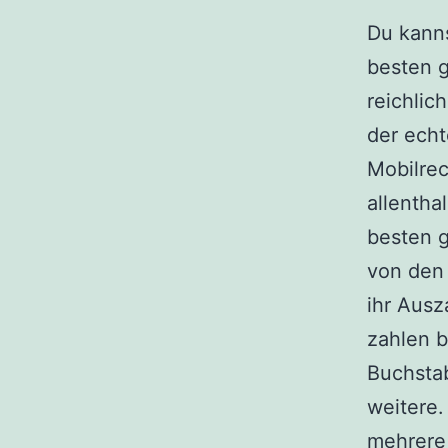
Du kann
besten g
reichlic
der echt
Mobilrec
allentha
besten 
von den 
ihr Ausz
zahlen b
Buchsta
weitere.
mehrere