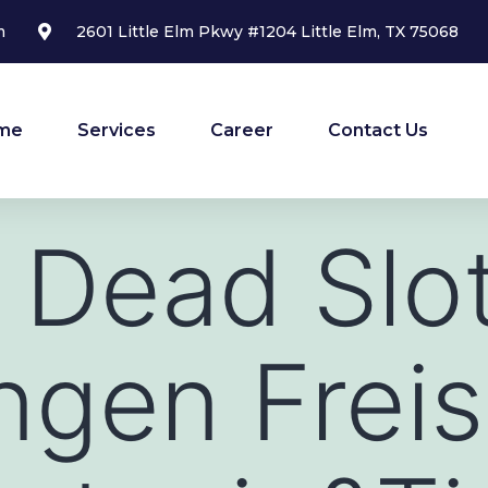
m
2601 Little Elm Pkwy #1204 Little Elm, TX 75068
me
Services
Career
Contact Us
 Dead Slo
ngen Freis