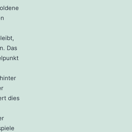
goldene
en
eibt,
n. Das
elpunkt
hinter
er
ert dies
er
spiele