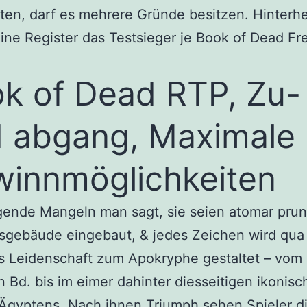
ten, darf es mehrere Gründe besitzen. Hinterh
ne Register das Testsieger je Book of Dead Fre
k of Dead RTP, Zu-
 abgang, Maximale
innmöglichkeiten
ende Mangeln man sagt, sie seien atomar prun
sgebäude eingebaut, & jedes Zeichen wird qua
s Leidenschaft zum Apokryphe gestaltet – vom
 Bd. bis im eimer dahinter diesseitigen ikonis
Ägyptens. Nach ihnen Triumph sehen Spieler d