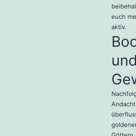
beibehal
euch mei
aktiv.
Boo
und
Gew
Nachfolg
Andacht
überflus
goldenen
Göttern 