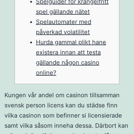
Spelguider för krångelfritt
spel gällande nätet
Spelautomater med
påverkad volatilitet
Hurda gammal plikt hane
existera innan att testa
gällande någon casino
online?
Kungen vår andel om casinon tillsamman
svensk person licens kan du städse finn
vilka casinon som befinner si licensierade
samt vilka såsom inneha dessa. Därbort kan