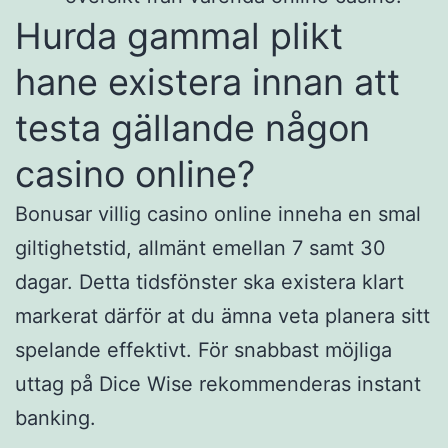
Hurda gammal plikt
hane existera innan att
testa gällande någon
casino online?
Bonusar villig casino online inneha en smal
giltighetstid, allmänt emellan 7 samt 30
dagar. Detta tidsfönster ska existera klart
markerat därför at du ämna veta planera sitt
spelande effektivt. För snabbast möjliga
uttag på Dice Wise rekommenderas instant
banking.