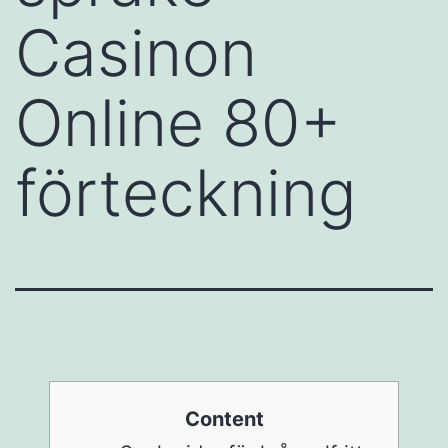
Casinon
Online 80+
förteckning
Content