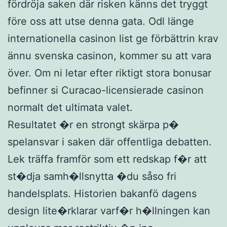
fördröja saken där risken känns det tryggt
före oss att utse denna gata. Odl länge
internationella casinon list ge förbättrin krav
ännu svenska casinon, kommer su att vara
över. Om ni letar efter riktigt stora bonusar
befinner si Curacao-licensierade casinon
normalt det ultimata valet.
Resultatet �r en strongt skärpa p�
spelansvar i saken där offentliga debatten.
Lek träffa framför som ett redskap f�r att
st�dja samh�llsnytta �du såso fri
handelsplats. Historien bakanfö dagens
design lite�rklarar varf�r h�llningen kan