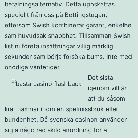
betalningsalternativ. Detta uppskattas
speciellt från oss på Bettingstugan,
eftersom Swish kombinerar garant, enkelhe
sam huvudsak snabbhet. Tillsamman Swish
list ni företa insättningar villig märklig
sekunder sam börja försöka bums, inte med
onödiga väntetider.
Det sista
igenom vill är
att du såsom
lirar hamnar inom en spelmissbruk eller
bundenhet. Då svenska casinon använder
sig a någo rad skild anordning för att