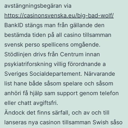
avstängningsbegäran via
https://casinonsvenska.eu/big-bad-wolf/
BankID stängs man från gällande den
bestämda tiden på all casino tillsamman
svensk perso spellicens omgående.
Stödlinjen drivs från Centrum innan
psykiatriforskning villig förordnande a
Sveriges Socialdepartement. Närvarande
list hane både såsom spelare och såsom
anhöri få hjälp sam support genom telefon
eller chatt avgiftsfri.
Ändock det finns särfall, och av och till
lanseras nya casinon tillsamman Swish såso