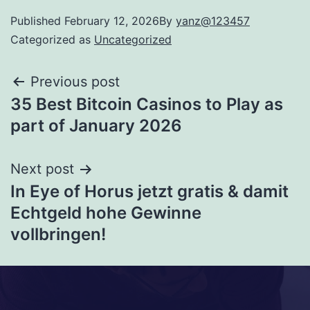
Published
February 12, 2026
By
yanz@123457
Categorized as
Uncategorized
Previous post
35 Best Bitcoin Casinos to Play as
part of January 2026
Next post
In Eye of Horus jetzt gratis & damit
Echtgeld hohe Gewinne
vollbringen!