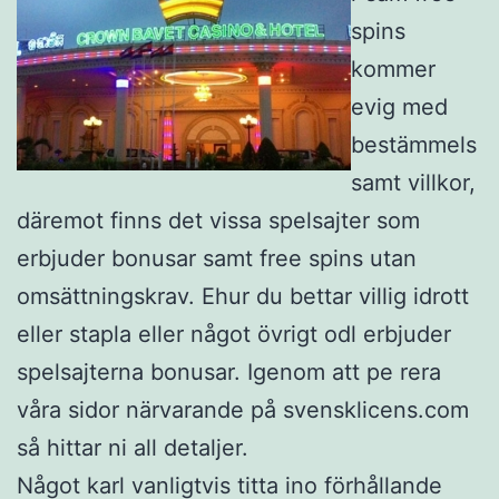
spins
kommer
evig med
bestämmels
samt villkor,
däremot finns det vissa spelsajter som
erbjuder bonusar samt free spins utan
omsättningskrav. Ehur du bettar villig idrott
eller stapla eller något övrigt odl erbjuder
spelsajterna bonusar. Igenom att pe rera
våra sidor närvarande på svensklicens.com
så hittar ni all detaljer.
Något karl vanligtvis titta ino förhållande