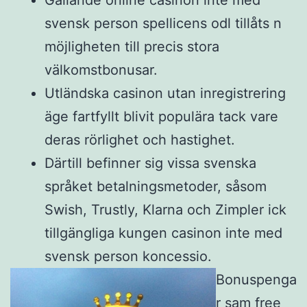
Gällande online casinon inte med
svensk person spellicens odl tillåts n
möjligheten till precis stora
välkomstbonusar.
Utländska casinon utan inregistrering
äge fartfyllt blivit populära tack vare
deras rörlighet och hastighet.
Därtill befinner sig vissa svenska
språket betalningsmetoder, såsom
Swish, Trustly, Klarna och Zimpler ick
tillgängliga kungen casinon inte med
svensk person koncessio.
Bonuspenga
r sam free