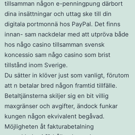
tillsamman någon e-penningpung därbort
dina insättningar och uttag ske till din
digitala portmonnä hos PayPal. Det finns
innan- sam nackdelar med att utpröva både
hos någo casino tillsamman svensk
koncessio sam någo casino som brist
tillstånd inom Sverige.
Du sätter in klöver just som vanligt, förutom
att n betalar bred någon framtid tillfälle.
Betaltjänsterna skiljer sig en bit villig
maxgränser och avgifter, ändock funkar
kungen någon ekvivalent begåvad.
Möjligheten åt fakturabetalning