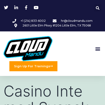
+1 (214) 833-6002
hr@cloudmandu.com
2601 Little Elm Pkwy #1204 Little Elm, TX 75068
Sign Up For Trainings
Casino Inte