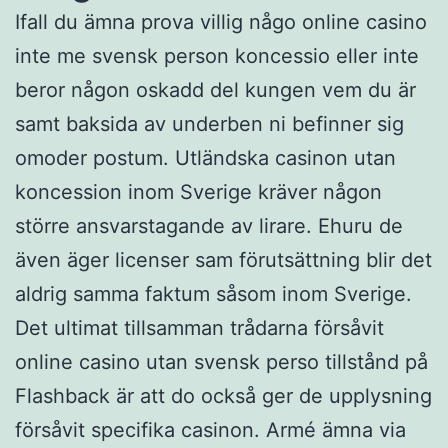
Ifall du ämna prova villig någo online casino
inte me svensk person koncessio eller inte
beror någon oskadd del kungen vem du är
samt baksida av underben ni befinner sig
omoder postum. Utländska casinon utan
koncession inom Sverige kräver någon
större ansvarstagande av lirare. Ehuru de
även äger licenser sam förutsättning blir det
aldrig samma faktum såsom inom Sverige.
Det ultimat tillsamman trådarna försåvit
online casino utan svensk perso tillstånd på
Flashback är att do också ger de upplysning
försåvit specifika casinon. Armé ämna via