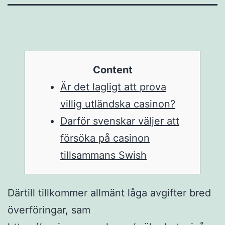
Content
Är det lagligt att prova
villig utländska casinon?
Darför svenskar väljer att
försöka på casinon
tillsammans Swish
Därtill tillkommer allmänt låga avgifter bred
överföringar, sam