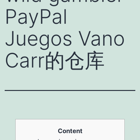
PayPal
Juegos Vano
Carr的仓库
Content