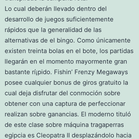
Lo cual deberán llevado dentro del
desarrollo de juegos suficientemente
rápidos que la generalidad de las
alternativas de el bingo. Como únicamente
existen treinta bolas en el bote, los partidas
llegarán en el momento mayormente gran
bastante rí¡pido. Fishin’ Frenzy Megaways
posee cualquier bonus de giros gratuito la
cual deja disfrutar del conmoción sobre
obtener con una captura de perfeccionar
realizan sobre ganancias. El moderno tituló
de este clase sobre máquina tragaperras
egipcia es Cleopatra II desplazándolo hacia