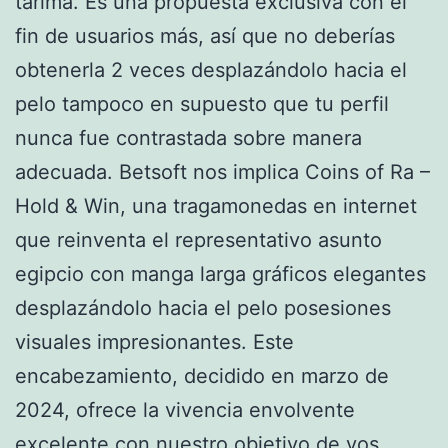
tarima. Es una propuesta exclusiva con el
fin de usuarios más, así que no deberías
obtenerla 2 veces desplazándolo hacia el
pelo tampoco en supuesto que tu perfil
nunca fue contrastada sobre manera
adecuada. Betsoft nos implica Coins of Ra –
Hold & Win, una tragamonedas en internet
que reinventa el representativo asunto
egipcio con manga larga gráficos elegantes
desplazándolo hacia el pelo posesiones
visuales impresionantes. Este
encabezamiento, decidido en marzo de
2024, ofrece la vivencia envolvente
excelente con nuestro objetivo de vos,