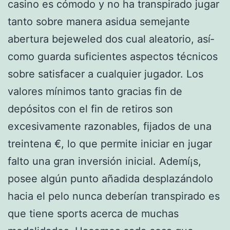
casino es cómodo y no ha transpirado jugar
tanto sobre manera asidua semejante
abertura bejeweled dos cual aleatorio, así­
como guarda suficientes aspectos técnicos
sobre satisfacer a cualquier jugador. Los
valores mínimos tanto gracias fin de
depósitos con el fin de retiros son
excesivamente razonables, fijados de una
treintena €, lo que permite iniciar en jugar
falto una gran inversión inicial. Ademí¡s,
posee algún punto añadida desplazándolo
hacia el pelo nunca deberían transpirado es
que tiene sports acerca de muchas