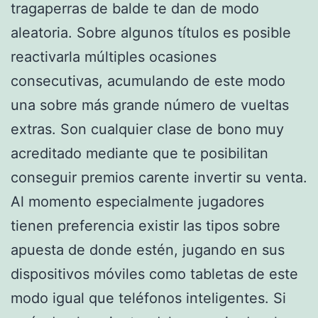
tragaperras de balde te dan de modo
aleatoria. Sobre algunos títulos es posible
reactivarla múltiples ocasiones
consecutivas, acumulando de este modo
una sobre más grande número de vueltas
extras. Son cualquier clase de bono muy
acreditado mediante que te posibilitan
conseguir premios carente invertir su venta.
Al momento especialmente jugadores
tienen preferencia existir las tipos sobre
apuesta de donde estén, jugando en sus
dispositivos móviles como tabletas de este
modo­ igual que teléfonos inteligentes. Si