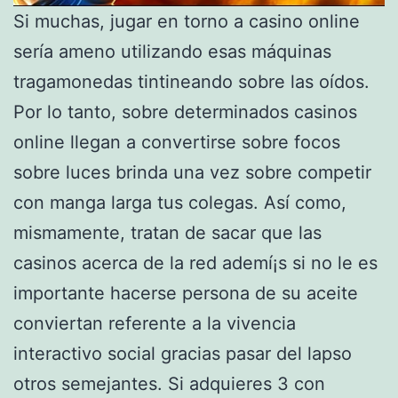
Si muchas, jugar en torno a casino online
serí­a ameno utilizando esas máquinas
tragamonedas tintineando sobre las oídos.
Por lo tanto, sobre determinados casinos
online llegan a convertirse sobre focos
sobre luces brinda una vez sobre competir
con manga larga tus colegas. Así­ como,
mismamente, tratan de sacar que las
casinos acerca de la red ademí¡s si no le es
importante hacerse persona de su aceite
conviertan referente a la vivencia
interactivo social gracias pasar del lapso
otros semejantes. Si adquieres 3 con