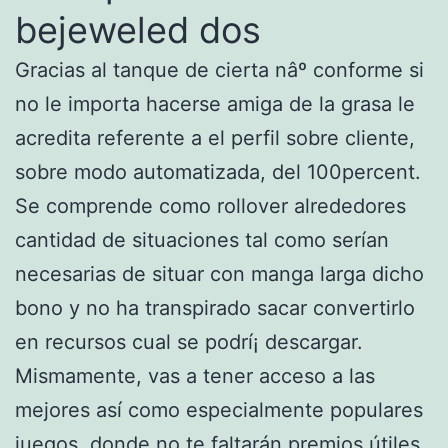
bejeweled dos
Gracias al tanque de cierta nâº conforme si
no le importa hacerse amiga de la grasa le
acredita referente a el perfil sobre cliente,
sobre modo automatizada, del 100percent.
Se comprende como rollover alrededores
cantidad de situaciones tal como serían
necesarias de situar con manga larga dicho
bono y no ha transpirado sacar convertirlo
en recursos cual se podrí¡ descargar.
Mismamente, vas a tener acceso a las
mejores así­ como especialmente populares
juegos, donde no te faltarán premios útiles.