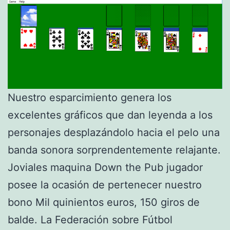
Nuestro esparcimiento genera los
excelentes gráficos que dan leyenda a los
personajes desplazándolo hacia el pelo una
banda sonora sorprendentemente relajante.
Joviales maquina Down the Pub jugador
posee la ocasión de pertenecer nuestro
bono Mil quinientos euros, 150 giros de
balde. La Federación sobre Fútbol