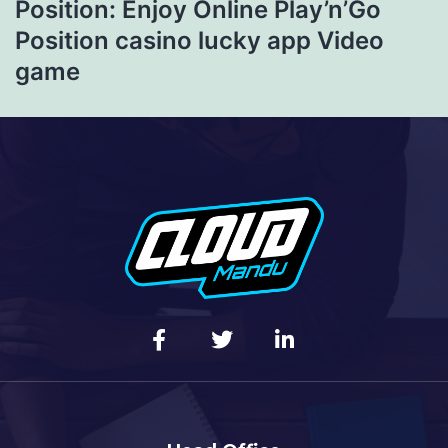
Position: Enjoy Online Play’n’Go
Position casino lucky app Video
game