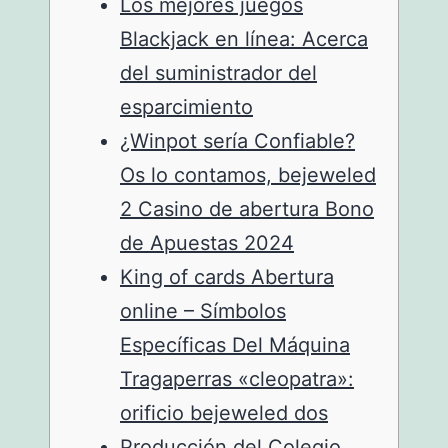
Los mejores juegos
Blackjack en línea: Acerca
del suministrador del
esparcimiento
¿Winpot serí­a Confiable?
Os lo contamos, bejeweled
2 Casino de abertura Bono
de Apuestas 2024
King of cards Abertura
online – Símbolos
Específicas Del Máquina
Tragaperras «cleopatra»:
orificio bejeweled dos
Producción del Colegio