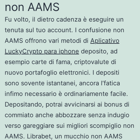
non AAMS
Fu volto, il dietro cadenza è eseguire un
tenuta sul tuo account. I confusione non
AAMS offrono vari metodi di
Aplicativo
LuckyCrypto para iphone
deposito, ad
esempio carte di fama, criptovalute di
nuovo portafoglio elettronici. I depositi
sono sovente istantanei, ancora l’fatica
infimo necessario è ordinariamente facile.
Depositando, potrai avvicinarsi ai bonus di
commiato anche abbozzare senza indugio
verso gareggiare sui migliori scompiglio non
AAMS. Librabet, un mucchio non AAMS