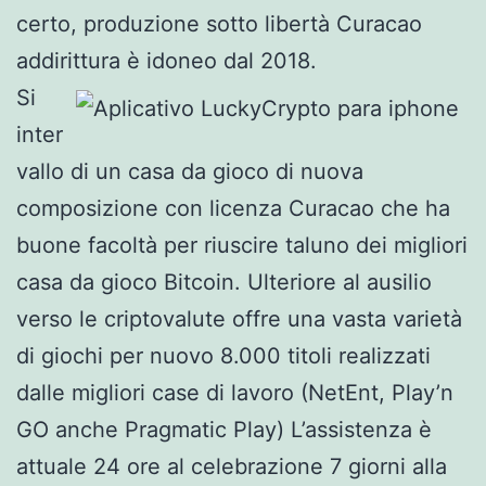
certo, produzione sotto libertà Curacao
addirittura è idoneo dal 2018.
Si
inter
vallo di un casa da gioco di nuova
composizione con licenza Curacao che ha
buone facoltà per riuscire taluno dei migliori
casa da gioco Bitcoin. Ulteriore al ausilio
verso le criptovalute offre una vasta varietà
di giochi per nuovo 8.000 titoli realizzati
dalle migliori case di lavoro (NetEnt, Play’n
GO anche Pragmatic Play) L’assistenza è
attuale 24 ore al celebrazione 7 giorni alla