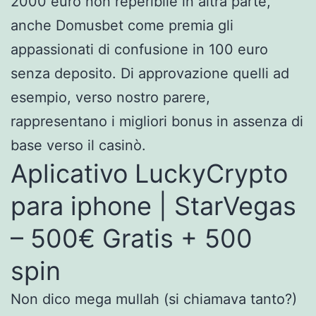
2000 euro non reperibile in altra parte,
anche Domusbet come premia gli
appassionati di confusione in 100 euro
senza deposito.
Di approvazione quelli ad
esempio, verso nostro parere,
rappresentano i migliori bonus in assenza di
base verso il casinò.
Aplicativo LuckyCrypto
para iphone | StarVegas
– 500€ Gratis + 500
spin
Non dico mega mullah (si chiamava tanto?)