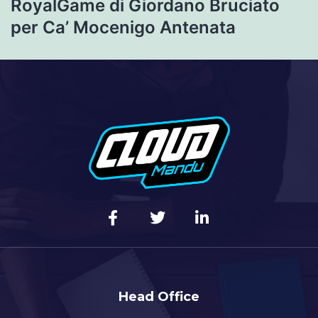
RoyalGame di Giordano Bruciato
per Ca’ Mocenigo Antenata
Head Office