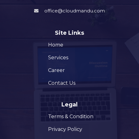
office@cloudmandu.com
Site Links
Home
Services
Career
Contact Us
Legal
Terms & Condition
Privacy Policy