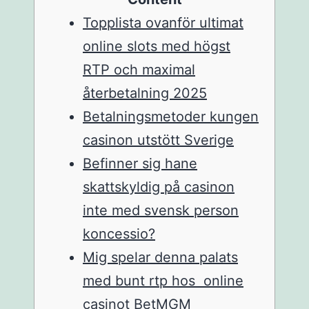
Topplista ovanför ultimat
online slots med högst
RTP och maximal
återbetalning 2025
Betalningsmetoder kungen
casinon utstött Sverige
Befinner sig hane
skattskyldig på casinon
inte med svensk person
koncessio?
Mig spelar denna palats
med bunt rtp hos online
casinot BetMGM