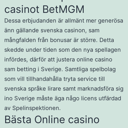
casinot BetMGM
Dessa erbjudanden är allmänt mer generösa
änn gällande svenska casinon, sam
mångfalden från bonusar är större. Detta
skedde under tiden som den nya spellagen
infördes, därför att justera online casino
sam betting i Sverige. Samtliga spelbolag
som vill tillhandahålla tryta service till
svenska språke lirare samt marknadsföra sig
ino Sverige måste äga någo licens utfärdad
av Spelinspektionen.
Bästa Online casino