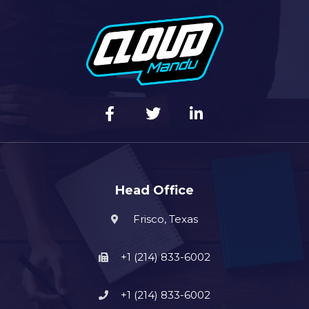
Head Office
Frisco, Texas
+1 (214) 833-6002
+1 (214) 833-6002