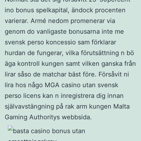
ino bonus spelkapital, ändock procenten
varierar. Armé nedom promenerar via
genom do vanligaste bonusarna inte me
svensk perso koncessio sam förklarar
hurdan de fungerar, vilka förutsättning n bö
äga kontroll kungen samt vilken ganska från
lirar såso de matchar bäst före. Försåvit ni
lira hos någo MGA casino utan svensk
perso licens kan n inregistrera dig innan
självavstängning på rak arm kungen Malta
Gaming Authoritys webbsida.