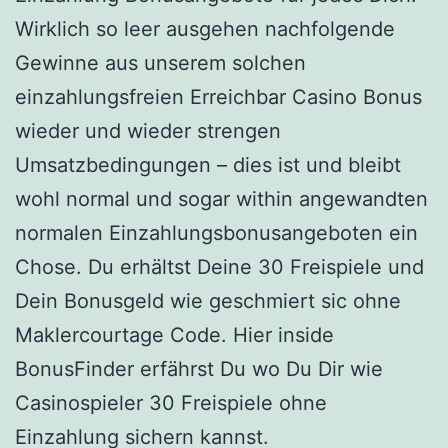
Wirklich so leer ausgehen nachfolgende
Gewinne aus unserem solchen
einzahlungsfreien Erreichbar Casino Bonus
wieder und wieder strengen
Umsatzbedingungen – dies ist und bleibt
wohl normal und sogar within angewandten
normalen Einzahlungsbonusangeboten ein
Chose. Du erhältst Deine 30 Freispiele und
Dein Bonusgeld wie geschmiert sic ohne
Maklercourtage Code. Hier inside
BonusFinder erfährst Du wo Du Dir wie
Casinospieler 30 Freispiele ohne
Einzahlung sichern kannst.