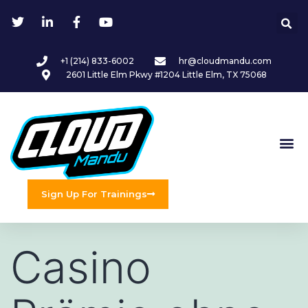
+1 (214) 833-6002
hr@cloudmandu.com
2601 Little Elm Pkwy #1204 Little Elm, TX 75068
Sign Up For Trainings
Casino