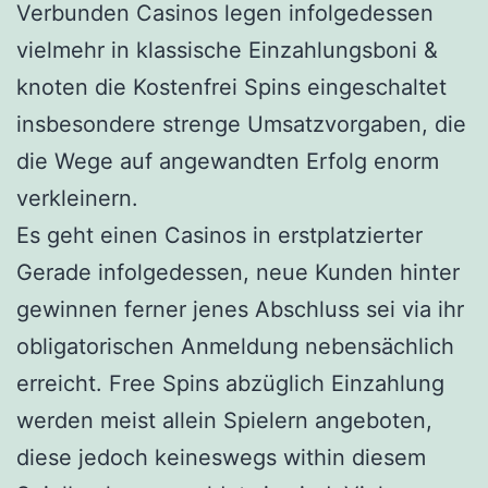
Verbunden Casinos legen infolgedessen
vielmehr in klassische Einzahlungsboni &
knoten die Kostenfrei Spins eingeschaltet
insbesondere strenge Umsatzvorgaben, die
die Wege auf angewandten Erfolg enorm
verkleinern.
Es geht einen Casinos in erstplatzierter
Gerade infolgedessen, neue Kunden hinter
gewinnen ferner jenes Abschluss sei via ihr
obligatorischen Anmeldung nebensächlich
erreicht. Free Spins abzüglich Einzahlung
werden meist allein Spielern angeboten,
diese jedoch keineswegs within diesem