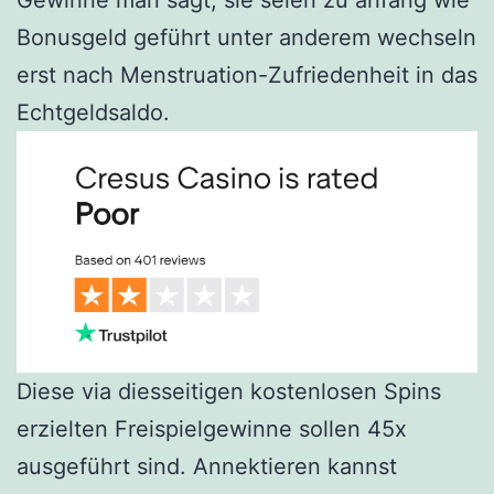
Gewinne man sagt, sie seien zu anfang wie
Bonusgeld geführt unter anderem wechseln
erst nach Menstruation-Zufriedenheit in das
Echtgeldsaldo.
Diese via diesseitigen kostenlosen Spins
erzielten Freispielgewinne sollen 45x
ausgeführt sind. Annektieren kannst