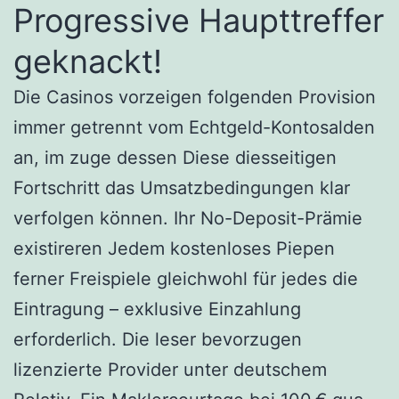
Progressive Haupttreffer
geknackt!
Die Casinos vorzeigen folgenden Provision
immer getrennt vom Echtgeld-Kontosalden
an, im zuge dessen Diese diesseitigen
Fortschritt das Umsatzbedingungen klar
verfolgen können. Ihr No-Deposit-Prämie
existireren Jedem kostenloses Piepen
ferner Freispiele gleichwohl für jedes die
Eintragung – exklusive Einzahlung
erforderlich. Die leser bevorzugen
lizenzierte Provider unter deutschem