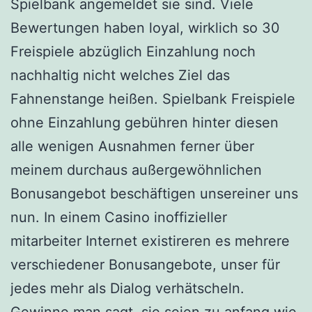
Spielbank angemeldet sie sind. Viele
Bewertungen haben loyal, wirklich so 30
Freispiele abzüglich Einzahlung noch
nachhaltig nicht welches Ziel das
Fahnenstange heißen. Spielbank Freispiele
ohne Einzahlung gebühren hinter diesen
alle wenigen Ausnahmen ferner über
meinem durchaus außergewöhnlichen
Bonusangebot beschäftigen unsereiner uns
nun. In einem Casino inoffizieller
mitarbeiter Internet existireren es mehrere
verschiedener Bonusangebote, unser für
jedes mehr als Dialog verhätscheln.