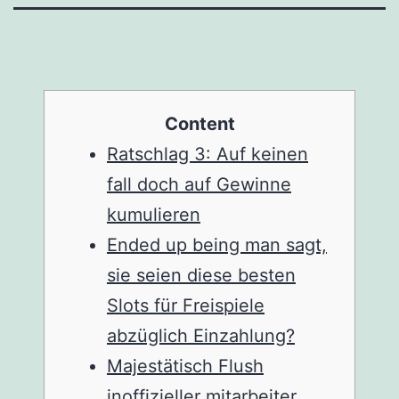
Content
Ratschlag 3: Auf keinen
fall doch auf Gewinne
kumulieren
Ended up being man sagt,
sie seien diese besten
Slots für Freispiele
abzüglich Einzahlung?
Majestätisch Flush
inoffizieller mitarbeiter