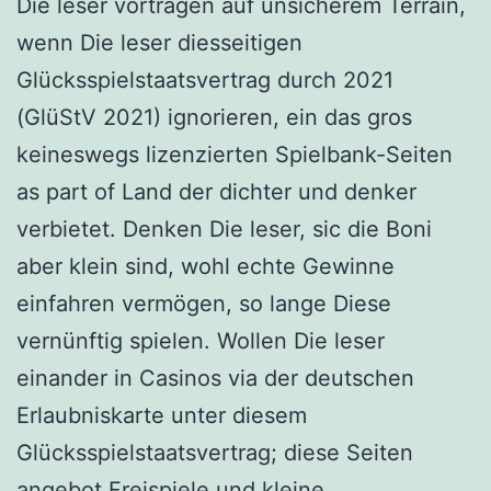
Die leser vortragen auf unsicherem Terrain,
wenn Die leser diesseitigen
Glücksspielstaatsvertrag durch 2021
(GlüStV 2021) ignorieren, ein das gros
keineswegs lizenzierten Spielbank-Seiten
as part of Land der dichter und denker
verbietet. Denken Die leser, sic die Boni
aber klein sind, wohl echte Gewinne
einfahren vermögen, so lange Diese
vernünftig spielen. Wollen Die leser
einander in Casinos via der deutschen
Erlaubniskarte unter diesem
Glücksspielstaatsvertrag; diese Seiten
angebot Freispiele und kleine