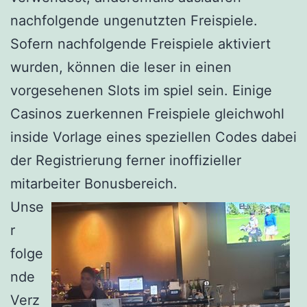
nachfolgende ungenutzten Freispiele.
Sofern nachfolgende Freispiele aktiviert
wurden, können die leser in einen
vorgesehenen Slots im spiel sein. Einige
Casinos zuerkennen Freispiele gleichwohl
inside Vorlage eines speziellen Codes dabei
der Registrierung ferner inoffizieller
mitarbeiter Bonusbereich.
Unse
r
folge
nde
Verz