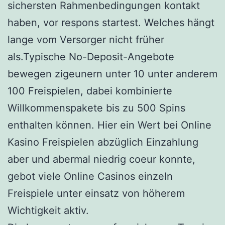
sichersten Rahmenbedingungen kontakt
haben, vor respons startest. Welches hängt
lange vom Versorger nicht früher
als.Typische No-Deposit-Angebote
bewegen zigeunern unter 10 unter anderem
100 Freispielen, dabei kombinierte
Willkommenspakete bis zu 500 Spins
enthalten können. Hier ein Wert bei Online
Kasino Freispielen abzüglich Einzahlung
aber und abermal niedrig coeur konnte,
gebot viele Online Casinos einzeln
Freispiele unter einsatz von höherem
Wichtigkeit aktiv.