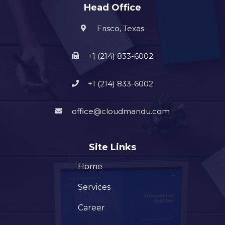
Head Office
Frisco, Texas
+1 (214) 833-6002
+1 (214) 833-6002
office@cloudmandu.com
Site Links
Home
Services
Career