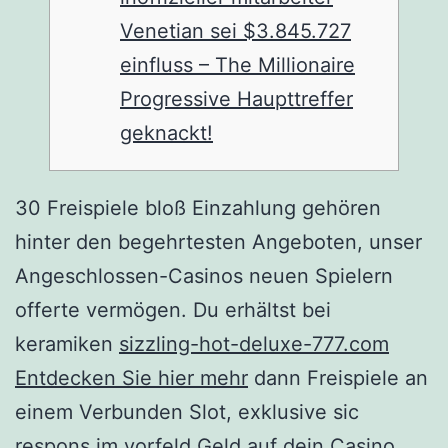
Venetian sei $3.845.727
einfluss – The Millionaire
Progressive Haupttreffer
geknackt!
30 Freispiele bloß Einzahlung gehören
hinter den begehrtesten Angeboten, unser
Angeschlossen-Casinos neuen Spielern
offerte vermögen. Du erhältst bei
keramiken
sizzling-hot-deluxe-777.com
Entdecken Sie hier mehr
dann Freispiele an
einem Verbunden Slot, exklusive sic
respons im vorfeld Geld auf dein Casino