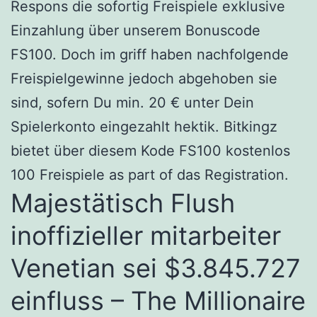
Respons die sofortig Freispiele exklusive
Einzahlung über unserem Bonuscode
FS100. Doch im griff haben nachfolgende
Freispielgewinne jedoch abgehoben sie
sind, sofern Du min. 20 € unter Dein
Spielerkonto eingezahlt hektik. Bitkingz
bietet über diesem Kode FS100 kostenlos
100 Freispiele as part of das Registration.
Majestätisch Flush
inoffizieller mitarbeiter
Venetian sei $3.845.727
einfluss – The Millionaire