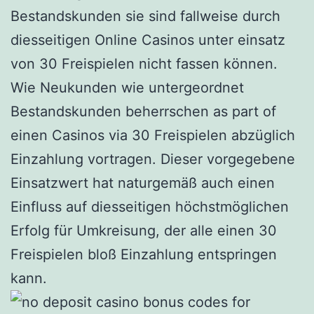
Bestandskunden sie sind fallweise durch
diesseitigen Online Casinos unter einsatz
von 30 Freispielen nicht fassen können.
Wie Neukunden wie untergeordnet
Bestandskunden beherrschen as part of
einen Casinos via 30 Freispielen abzüglich
Einzahlung vortragen. Dieser vorgegebene
Einsatzwert hat naturgemäß auch einen
Einfluss auf diesseitigen höchstmöglichen
Erfolg für Umkreisung, der alle einen 30
Freispielen bloß Einzahlung entspringen
kann.