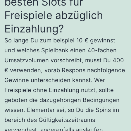
besten Slots für
Freispiele abzüglich
Einzahlung?
So lange Du zum beispiel 10 € gewinnst
und welches Spielbank einen 40-fachen
Umsatzvolumen vorschreibt, musst Du 400
€ verwenden, vorab Respons nachfolgende
Gewinne unterscheiden kannst. Wer
Freispiele ohne Einzahlung nutzt, sollte
geboten die dazugehörigen Bedingungen
wissen. Elementar sei, so Du die Spins im
bereich des Gültigkeitszeitraums
verwendest, anderenfalls auslaufen