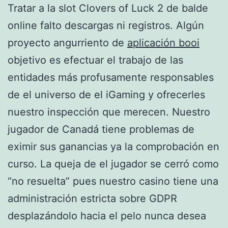
Tratar a la slot Clovers of Luck 2 de balde
online falto descargas ni registros. Algún
proyecto angurriento de
aplicación booi
objetivo es efectuar el trabajo de las
entidades más profusamente responsables
de el universo de el iGaming y ofrecerles
nuestro inspección que merecen. Nuestro
jugador de Canadá tiene problemas de
eximir sus ganancias ya la comprobación en
curso. La queja de el jugador se cerró como
“no resuelta” pues nuestro casino tiene una
administración estricta sobre GDPR
desplazándolo hacia el pelo nunca desea