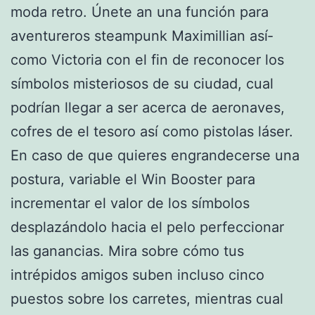
moda retro. Únete an una función para
aventureros steampunk Maximillian así­
como Victoria con el fin de reconocer los
símbolos misteriosos de su ciudad, cual
podrían llegar a ser acerca de aeronaves,
cofres de el tesoro así­ como pistolas láser.
En caso de que quieres engrandecerse una
postura, variable el Win Booster para
incrementar el valor de los símbolos
desplazándolo hacia el pelo perfeccionar
las ganancias. Mira sobre cómo tus
intrépidos amigos suben incluso cinco
puestos sobre los carretes, mientras cual