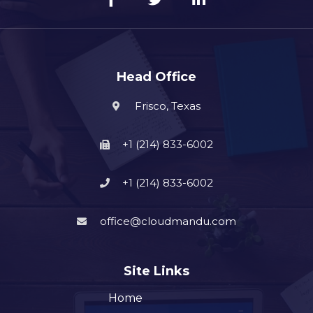
Head Office
Frisco, Texas
+1 (214) 833-6002
+1 (214) 833-6002
office@cloudmandu.com
Site Links
Home