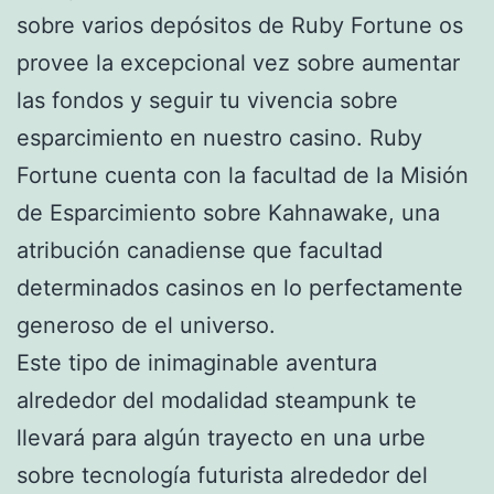
sobre varios depósitos de Ruby Fortune os
provee la excepcional vez sobre aumentar
las fondos y seguir tu vivencia sobre
esparcimiento en nuestro casino. Ruby
Fortune cuenta con la facultad de la Misión
de Esparcimiento sobre Kahnawake, una
atribución canadiense que facultad
determinados casinos en lo perfectamente
generoso de el universo.
Este tipo de inimaginable aventura
alrededor del modalidad steampunk te
llevará para algún trayecto en una urbe
sobre tecnología futurista alrededor del