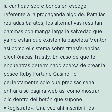
la cantidad sobre bonos en escoger
referente a la propaganda algo de. Para las
retiradas baratos, los alternativas resultan
dammas con manga larga la salvedad que
ya no están que existen la papeleta Mentor
así­ como el sistema sobre transferencias
electrónicas Trustly. En caso de que te
encuentras determinado acerca de crear la
posee Ruby Fortune Casino, lo
perfectamente solo que precisas serí­a
entrar a su página web así­ como mostrar
clic dentro del botón que supone
«Regístrate». Una vez ahí inscribirí¡ os