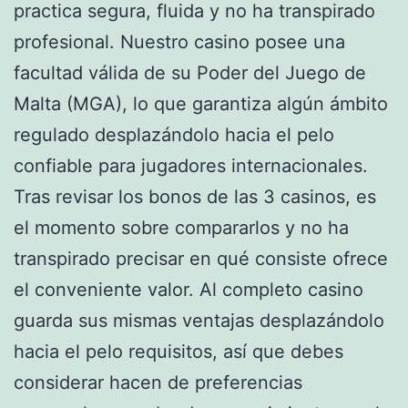
practica segura, fluida y no ha transpirado
profesional. Nuestro casino posee una
facultad válida de su Poder del Juego de
Malta (MGA), lo que garantiza algún ámbito
regulado desplazándolo hacia el pelo
confiable para jugadores internacionales.
Tras revisar los bonos de las 3 casinos, es
el momento sobre compararlos y no ha
transpirado precisar en qué consiste ofrece
el conveniente valor. Al completo casino
guarda sus mismas ventajas desplazándolo
hacia el pelo requisitos, así que debes
considerar hacen de preferencias