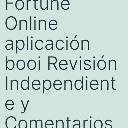
Fortune
Online
aplicación
booi Revisión
Independient
e y
Comentarios