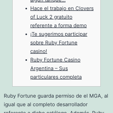
Hace el trabajo en Clovers
of Luck 2 gratuito
referente a forma demo
¡Te sugerimos participar
sobre Ruby Fortune
casino!
Ruby Fortune Casino
Argentina – Sus
particulares completa
Ruby Fortune guarda permiso de el MGA, al
igual que al completo desarrollador