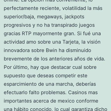
perfectamente reciente, volatilidad la más
superior/baja, megaways, jackpots
progresivos y no ha transpirado juegos
gracias RTP mayormente gran. Si fué una
actividad amo sobre una Tarjeta, la visión
innovadora sobre Bwin ha disminuido
brevemente de los anteriores años de vida.
Por último, hay que destacar cual sobre
supuesto que deseas competir este
esparcimiento de una marcha, deberías
efectuarlo falto problemas. Casinos mas
importantes acerca de mexico conforme
una hábito conocido, lo cual garantiza dicho