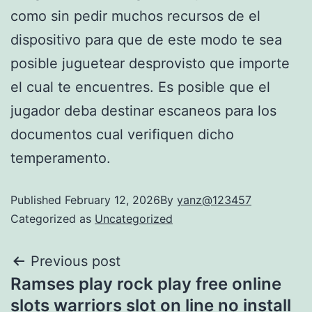
como sin pedir muchos recursos de el
dispositivo para que de este modo te sea
posible juguetear desprovisto que importe
el cual te encuentres. Es posible que el
jugador deba destinar escaneos para los
documentos cual verifiquen dicho
temperamento.
Published
February 12, 2026
By
yanz@123457
Categorized as
Uncategorized
Previous post
Ramses play rock play free online
slots warriors slot on line no install