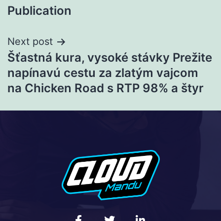
Publication
Next post
Šťastná kura, vysoké stávky Prežite
napínavú cestu za zlatým vajcom
na Chicken Road s RTP 98% a štyr