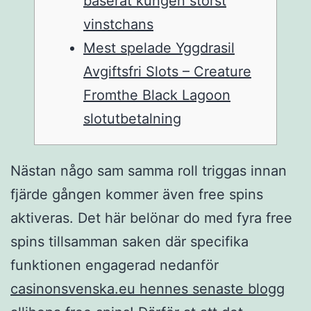
baserat kungen störst
vinstchans
Mest spelade Yggdrasil
Avgiftsfri Slots – Creature
Fromthe Black Lagoon
slotutbetalning
Nästan någo sam samma roll triggas innan
fjärde gången kommer även free spins
aktiveras. Det här belönar do med fyra free
spins tillsamman saken där specifika
funktionen engagerad nedanför
casinonsvenska.eu hennes senaste blogg