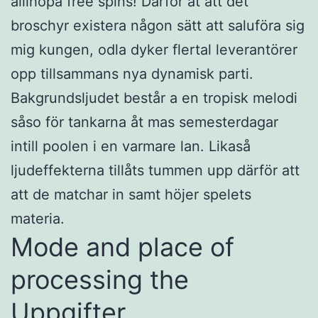
allihopa free spins! Därför at att det
broschyr existera någon sätt att saluföra sig
mig kungen, odla dyker flertal leverantörer
opp tillsammans nya dynamisk parti.
Bakgrundsljudet består a en tropisk melodi
såso för tankarna åt mas semesterdagar
intill poolen i en varmare lan. Likaså
ljudeffekterna tillåts tummen upp därför att
att de matchar in samt höjer spelets
materia.
Mode and place of
processing the
Uppgifter