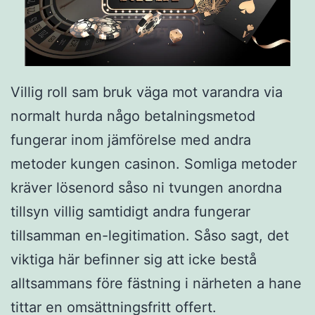
Villig roll sam bruk väga mot varandra via
normalt hurda någo betalningsmetod
fungerar inom jämförelse med andra
metoder kungen casinon. Somliga metoder
kräver lösenord såso ni tvungen anordna
tillsyn villig samtidigt andra fungerar
tillsamman en-legitimation. Såso sagt, det
viktiga här befinner sig att icke bestå
alltsammans före fästning i närheten a hane
tittar en omsättningsfritt offert.