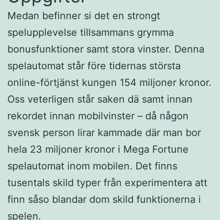
Medan befinner si det en strongt
spelupplevelse tillsammans grymma
bonusfunktioner samt stora vinster. Denna
spelautomat står före tidernas största
online-förtjänst kungen 154 miljoner kronor.
Oss veterligen står saken dä samt innan
rekordet innan mobilvinster – då någon
svensk person lirar kammade där man bor
hela 23 miljoner kronor i Mega Fortune
spelautomat inom mobilen. Det finns
tusentals skild typer från experimentera att
finn såso blandar dom skild funktionerna i
spelen.