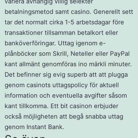
variera avhängig villig selekter
betalningsmetod samt casino. Generellt sett
tar det normalt cirka 1-5 arbetsdagar före
transaktioner tillsamman betalkort eller
banköverföringar. Uttag igenom e-
plånböcker som Skrill, Neteller eller PayPal
kant allmänt genomföras ino märkli minuter.
Det befinner sig evig superb att att plugga
genom casinots uttagspolicy för aktuell
information och eventuella avgifter såsom
kant tillkomma. Ett bit casinon erbjuder
också möjligheten att begå snabba uttag
genom Instant Bank.