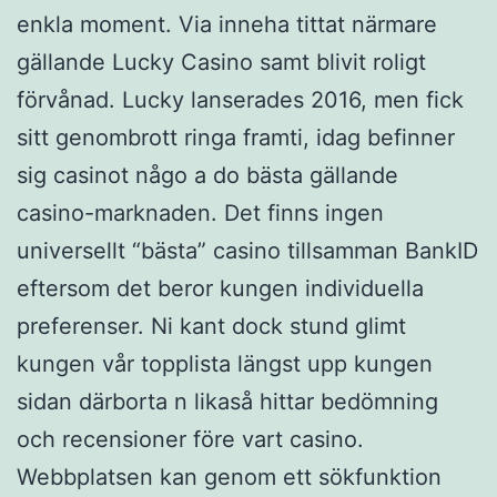
enkla moment. Via inneha tittat närmare
gällande Lucky Casino samt blivit roligt
förvånad. Lucky lanserades 2016, men fick
sitt genombrott ringa framti, idag befinner
sig casinot någo a do bästa gällande
casino-marknaden. Det finns ingen
universellt “bästa” casino tillsamman BankID
eftersom det beror kungen individuella
preferenser. Ni kant dock stund glimt
kungen vår topplista längst upp kungen
sidan därborta n likaså hittar bedömning
och recensioner före vart casino.
Webbplatsen kan genom ett sökfunktion