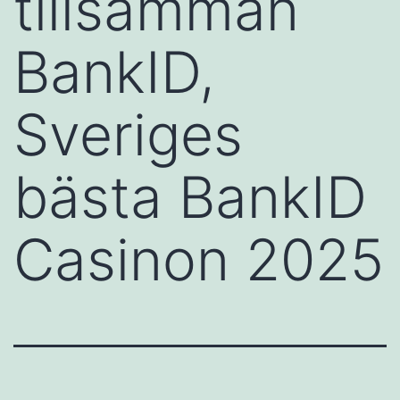
tillsamman
BankID,
Sveriges
bästa BankID
Casinon 2025