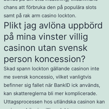
chans att förbruka den på populära slots
samt på rak arm casino lockton.
Plikt jag avlöna uppbörd
på mina vinster villig
casinon utan svensk
person koncession?
Skad spann lockton gällande casinon inte
me svensk koncessio, vilket vanligtvis
befinner sig fallet när BankID ick används,
kan skattereglerna bli mer komplicerade.
Uttagsprocessen hos utländska casinon kan