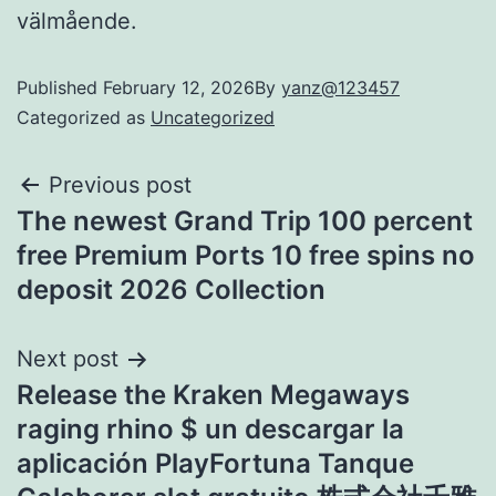
välmående.
Published
February 12, 2026
By
yanz@123457
Categorized as
Uncategorized
Previous post
The newest Grand Trip 100 percent
free Premium Ports 10 free spins no
deposit 2026 Collection
Next post
Release the Kraken Megaways
raging rhino $ un descargar la
aplicación PlayFortuna Tanque