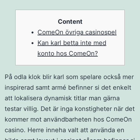
Content
ComeOn övriga casinospel
Kan karl betta inte med
konto hos ComeOn?
På odla klok blir karl som spelare också mer
inspirerad samt armé befinner si det enkelt
att lokalisera dynamisk titlar man gärna
testar villig. Det är inga konstigheter när det
kommer mot användbarheten hos ComeOn
casino.
Herre inneha valt att använda en