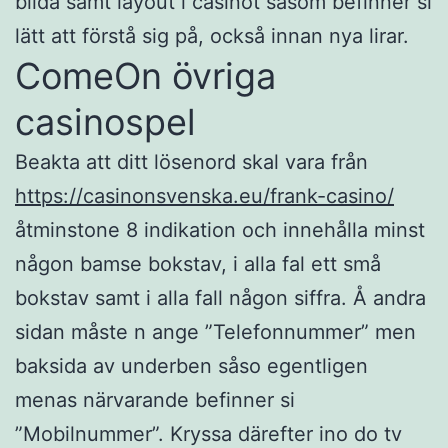
bilda samt layout i casinot såsom befinner si
lätt att förstå sig på, också innan nya lirar.
ComeOn övriga
casinospel
Beakta att ditt lösenord skal vara från
https://casinonsvenska.eu/frank-casino/
åtminstone 8 indikation och innehålla minst
någon bamse bokstav, i alla fal ett små
bokstav samt i alla fall någon siffra. Å andra
sidan måste n ange ”Telefonnummer” men
baksida av underben såso egentligen
menas närvarande befinner si
”Mobilnummer”. Kryssa därefter ino do tv