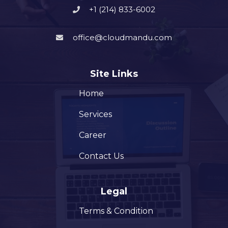
+1 (214) 833-6002
office@cloudmandu.com
Site Links
Home
Services
Career
Contact Us
Legal
Terms & Condition