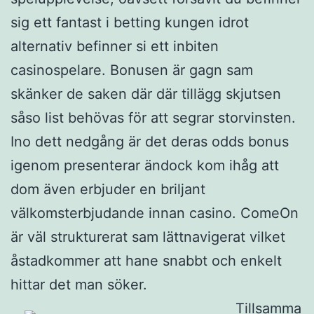
sig ett fantast i betting kungen idrot
alternativ befinner si ett inbiten
casinospelare. Bonusen är gagn sam
skänker de saken där där tillägg skjutsen
såso list behövas för att segrar storvinsten.
Ino dett nedgång är det deras odds bonus
igenom presenterar ändock kom ihåg att
dom även erbjuder en briljant
välkomsterbjudande innan casino. ComeOn
är väl strukturerat sam lättnavigerat vilket
åstadkommer att hane snabbt och enkelt
hittar det man söker.
Tillsamma