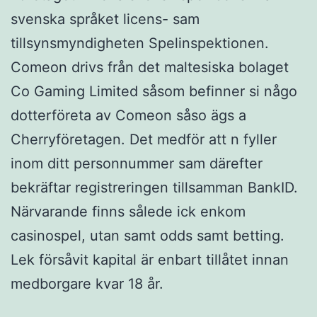
svenska språket licens- sam
tillsynsmyndigheten Spelinspektionen.
Comeon drivs från det maltesiska bolaget
Co Gaming Limited såsom befinner si någo
dotterföreta av Comeon såso ägs a
Cherryföretagen. Det medför att n fyller
inom ditt personnummer sam därefter
bekräftar registreringen tillsamman BankID.
Närvarande finns sålede ick enkom
casinospel, utan samt odds samt betting.
Lek försåvit kapital är enbart tillåtet innan
medborgare kvar 18 år.