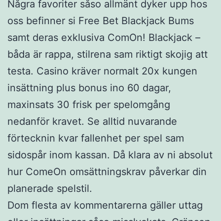
Några favoriter såso allmänt dyker upp hos
oss befinner si Free Bet Blackjack Bums
samt deras exklusiva ComOn! Blackjack –
båda är rappa, stilrena sam riktigt skojig att
testa. Casino kräver normalt 20x kungen
insättning plus bonus ino 60 dagar,
maxinsats 30 frisk per spelomgång
nedanför kravet. Se alltid nuvarande
förtecknin kvar fallenhet per spel sam
sidospår inom kassan. Då klara av ni absolut
hur ComeOn omsättningskrav påverkar din
planerade spelstil.
Dom flesta av kommentarerna gäller uttag