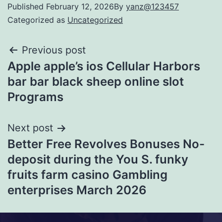
Published
February 12, 2026
By
yanz@123457
Categorized as
Uncategorized
Previous post
Apple apple’s ios Cellular Harbors
bar bar black sheep online slot
Programs
Next post
Better Free Revolves Bonuses No-
deposit during the You S. funky
fruits farm casino Gambling
enterprises March 2026