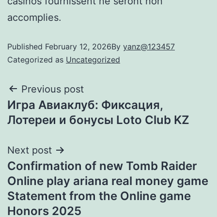
casinos fournissent ne seront non
accomplies.
Published
February 12, 2026
By
yanz@123457
Categorized as
Uncategorized
Previous post
Игра Авиаклуб: Фиксация,
Лотереи и бонусы Loto Club KZ
Next post
Confirmation of new Tomb Raider
Online play ariana real money game
Statement from the Online game
Honors 2025