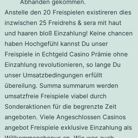
Abhanden gekommen.
Anstelle den 20 Freispielen existireren dies
inzwischen 25 Freidrehs & sera mit haut
und haaren bloß Einzahlung! Keine chancen
haben Hochgefühl kannst Du unser
Freispiele in Echtgeld Casino Prämie ohne
Einzahlung revolutionieren, so lange Du
unser Umsatzbedingungen erfüllt
übereilung. Summa summarum werden
umsatzfreie Freispiele viabel durch
Sonderaktionen für die begrenzte Zeit
angeboten. Viele Angeschlossen Casinos
angebot Freispiele exklusive Einzahlung als