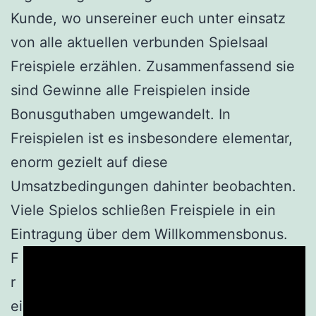
Kunde, wo unsereiner euch unter einsatz
von alle aktuellen verbunden Spielsaal
Freispiele erzählen. Zusammenfassend sie
sind Gewinne alle Freispielen inside
Bonusguthaben umgewandelt. In
Freispielen ist es insbesondere elementar,
enorm gezielt auf diese
Umsatzbedingungen dahinter beobachten.
Viele Spielos schließen Freispiele in ein
Eintragung über dem Willkommensbonus.
F
r
ei