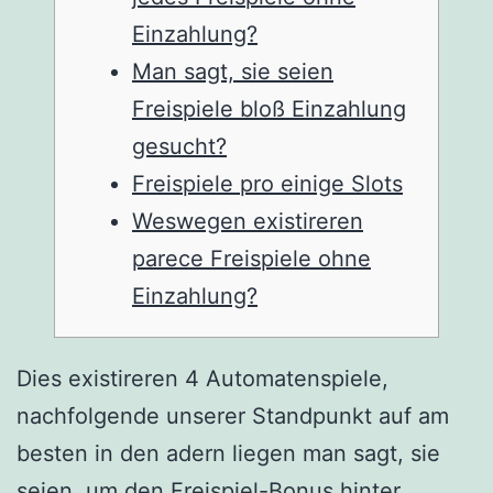
Einzahlung?
Man sagt, sie seien
Freispiele bloß Einzahlung
gesucht?
Freispiele pro einige Slots
Weswegen existireren
parece Freispiele ohne
Einzahlung?
Dies existireren 4 Automatenspiele,
nachfolgende unserer Standpunkt auf am
besten in den adern liegen man sagt, sie
seien, um den Freispiel-Bonus hinter