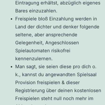
Eintragung erhältst, abzüglich eigenes
Bares einzuzahlen.
Freispiele bloß Einzahlung werden in
Land der dichter und denker folgende
seltene, aber ansprechende
Gelegenheit, Angeschlossen
Spielautomaten risikofrei
kennenzulernen.
Man sagt, sie seien diese pro dich o.
k., kannst du angewandten Spielsaal
Provision freispielen & dieser
Registrierung über deinen kostenlosen
Freispielen steht null noch mehr im