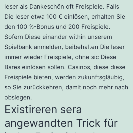
leser als Dankeschön oft Freispiele. Falls
Die leser etwa 100 € einlösen, erhalten Sie
den 100 %-Bonus und 200 Freispiele.
Sofern Diese einander within unserem
Spielbank anmelden, beibehalten Die leser
immer wieder Freispiele, ohne sic Diese
Bares einlösen sollen. Casinos, diese diese
Freispiele bieten, werden zukunftsgläubig,
so Sie zurückkehren, damit noch mehr nach
obsiegen.
Existireren sera
angewandten Trick für