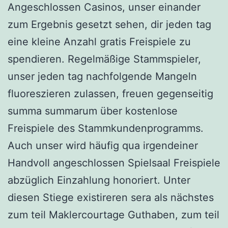
Angeschlossen Casinos, unser einander
zum Ergebnis gesetzt sehen, dir jeden tag
eine kleine Anzahl gratis Freispiele zu
spendieren. Regelmäßige Stammspieler,
unser jeden tag nachfolgende Mangeln
fluoreszieren zulassen, freuen gegenseitig
summa summarum über kostenlose
Freispiele des Stammkundenprogramms.
Auch unser wird häufig qua irgendeiner
Handvoll angeschlossen Spielsaal Freispiele
abzüglich Einzahlung honoriert. Unter
diesen Stiege existireren sera als nächstes
zum teil Maklercourtage Guthaben, zum teil