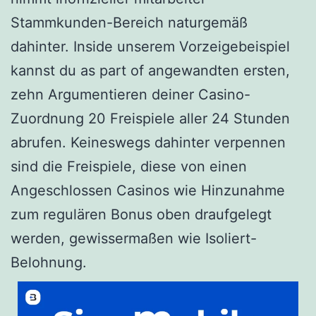
Stammkunden-Bereich naturgemäß
dahinter. Inside unserem Vorzeigebeispiel
kannst du as part of angewandten ersten,
zehn Argumentieren deiner Casino-
Zuordnung 20 Freispiele aller 24 Stunden
abrufen. Keineswegs dahinter verpennen
sind die Freispiele, diese von einen
Angeschlossen Casinos wie Hinzunahme
zum regulären Bonus oben draufgelegt
werden, gewissermaßen wie Isoliert-
Belohnung.