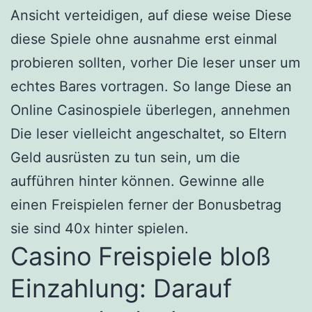
Ansicht verteidigen, auf diese weise Diese
diese Spiele ohne ausnahme erst einmal
probieren sollten, vorher Die leser unser um
echtes Bares vortragen. So lange Diese an
Online Casinospiele überlegen, annehmen
Die leser vielleicht angeschaltet, so Eltern
Geld ausrüsten zu tun sein, um die
aufführen hinter können. Gewinne alle
einen Freispielen ferner der Bonusbetrag
sie sind 40x hinter spielen.
Casino Freispiele bloß
Einzahlung: Darauf