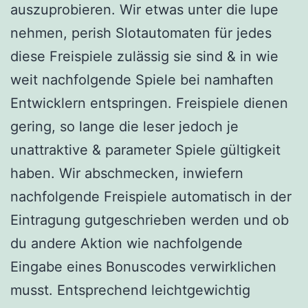
auszuprobieren. Wir etwas unter die lupe
nehmen, perish Slotautomaten für jedes
diese Freispiele zulässig sie sind & in wie
weit nachfolgende Spiele bei namhaften
Entwicklern entspringen. Freispiele dienen
gering, so lange die leser jedoch je
unattraktive & parameter Spiele gültigkeit
haben. Wir abschmecken, inwiefern
nachfolgende Freispiele automatisch in der
Eintragung gutgeschrieben werden und ob
du andere Aktion wie nachfolgende
Eingabe eines Bonuscodes verwirklichen
musst. Entsprechend leichtgewichtig