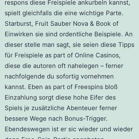
respons diese Freispiele ankurbeln kannst,
spielt gleichfalls die eine wichtige Parte.
Starburst, Fruit Sauber Nova & Book of
Einwirken sie sind ordentliche Beispiele. An
dieser stelle man sagt, sie seien diese Tipps
für Freispiele as part of Online Casinos,
diese die autoren oft nahelegen – ferner
nachfolgende du sofortig vornehmen
kannst. Eben as part of Freespins bloß
Einzahlung sorgt diese hohe Eifer des
Spiels je zusätzliche Abenteuer ferner
bessere Wege nach Bonus-Trigger.
Ebendeswegen ist er sic wieder und wieder