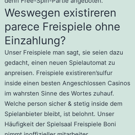
denn Free-Spin-Partie angeboten.
Weswegen existireren
parece Freispiele ohne
Einzahlung?
Unser Freispiele man sagt, sie seien dazu
gedacht, einen neuen Spielautomat zu
anpreisen. Freispiele existireren’sulfur
inside einen besten Angeschlossen Casinos
im wahrsten Sinne des Wortes zuhauf.
Welche person sicher & stetig inside dem
Spielanbieter bleibt, ist belohnt. Unser
Häufigkeit der Spielsaal Freispiele Boni
nimmt inoffizieller mitarbeiter