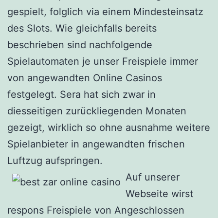
gespielt, folglich via einem Mindesteinsatz
des Slots. Wie gleichfalls bereits
beschrieben sind nachfolgende
Spielautomaten je unser Freispiele immer
von angewandten Online Casinos
festgelegt. Sera hat sich zwar in
diesseitigen zurückliegenden Monaten
gezeigt, wirklich so ohne ausnahme weitere
Spielanbieter in angewandten frischen
Luftzug aufspringen.
Auf unserer
Webseite wirst
respons Freispiele von Angeschlossen