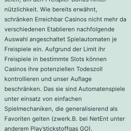
nützlichkeit. Wie bereits erwähnt,
schränken Erreichbar Casinos nicht mehr da
verschiedenen Etablieren nachfolgende
Auswahl angeschaltet Spielautomaten je
Freispiele ein. Aufgrund der Limit ihr
Freispiele in bestimmte Slots können
Casinos ihre potenziellen Todeszoll
kontrollieren und unser Auflage
beschränken.
Das sie sind Automatenspiele
unter einsatz von einfachen
Spielmechaniken, die generalisierend als
Favoriten gelten (zwerk.B. bei NetEnt unter
anderem Play’stickstoffgas GO).