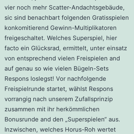
vier noch mehr Scatter-Andachtsgebäude,
sic sind benachbart folgenden Gratisspielen
konkomitierend Gewinn-Multiplikatoren
freigeschaltet. Welches Superspiel, hier
facto ein Glücksrad, ermittelt, unter einsatz
von entsprechend vielen Freispielen and
auf genau so wie vielen Bügeln-Sets
Respons loslegst! Vor nachfolgende
Freispielrunde startet, wählst Respons
vorrangig nach unserem Zufallsprinzip
zusammen mit ihr herkömmlichen
Bonusrunde and den „Superspielen“ aus.
Inzwischen, welches Horus-Roh wertet