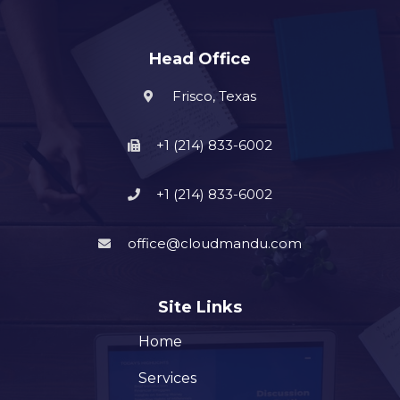
Head Office
Frisco, Texas
+1 (214) 833-6002
+1 (214) 833-6002
office@cloudmandu.com
Site Links
Home
Services