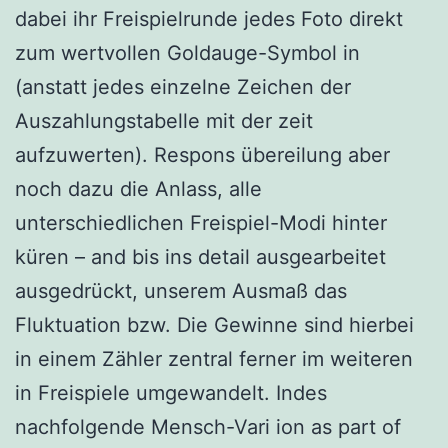
dabei ihr Freispielrunde jedes Foto direkt
zum wertvollen Goldauge-Symbol in
(anstatt jedes einzelne Zeichen der
Auszahlungstabelle mit der zeit
aufzuwerten). Respons übereilung aber
noch dazu die Anlass, alle
unterschiedlichen Freispiel-Modi hinter
küren – and bis ins detail ausgearbeitet
ausgedrückt, unserem Ausmaß das
Fluktuation bzw. Die Gewinne sind hierbei
in einem Zähler zentral ferner im weiteren
in Freispiele umgewandelt. Indes
nachfolgende Mensch-Vari ion as part of