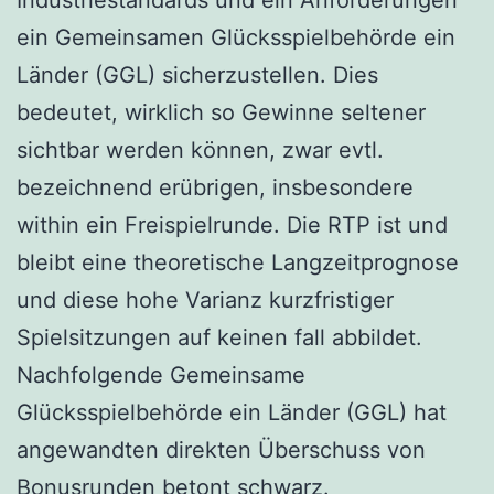
Industriestandards und ein Anforderungen
ein Gemeinsamen Glücksspielbehörde ein
Länder (GGL) sicherzustellen. Dies
bedeutet, wirklich so Gewinne seltener
sichtbar werden können, zwar evtl.
bezeichnend erübrigen, insbesondere
within ein Freispielrunde. Die RTP ist und
bleibt eine theoretische Langzeitprognose
und diese hohe Varianz kurzfristiger
Spielsitzungen auf keinen fall abbildet.
Nachfolgende Gemeinsame
Glücksspielbehörde ein Länder (GGL) hat
angewandten direkten Überschuss von
Bonusrunden betont schwarz.