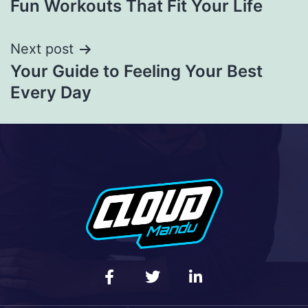
Fun Workouts That Fit Your Life
Next post
Your Guide to Feeling Your Best
Every Day