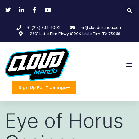
+1 (214) 833-6002
hr@cloudmandu.com
2601 Little Elm Pkwy #1204 Little Elm, TX 75068
Sign Up For Trainings
Eye of Horus