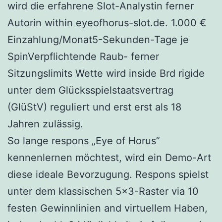
wird die erfahrene Slot-Analystin ferner
Autorin within eyeofhorus-slot.de. 1.000 €
Einzahlung/Monat5-Sekunden-Tage je
SpinVerpflichtende Raub- ferner
Sitzungslimits Wette wird inside Brd rigide
unter dem Glücksspielstaatsvertrag
(GlüStV) reguliert und erst erst als 18
Jahren zulässig.
So lange respons „Eye of Horus”
kennenlernen möchtest, wird ein Demo-Art
diese ideale Bevorzugung. Respons spielst
unter dem klassischen 5×3-Raster via 10
festen Gewinnlinien and virtuellem Haben,