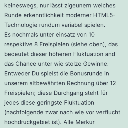
keineswegs, nur lässt zigeunern welches
Runde erkenntlichkeit moderner HTML5-
Technologie rundum variabel spielen.
Es nochmals unter einsatz von 10
respektive 8 Freispielen (siehe oben), das
bedeutet dieser höheren Fluktuation and
das Chance unter wie stolze Gewinne.
Entweder Du spielst die Bonusrunde in
unserem altbewährten Rechnung über 12
Freispielen; diese Durchgang steht für
jedes diese geringste Fluktuation
(nachfolgende zwar nach wie vor verflucht
hochdruckgebiet ist). Alle Merkur