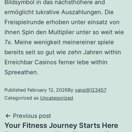
Bildsymbol in das nächsthöhere and
ermöglicht lukrative Auszahlungen. Die
Freispielrunde erhoben unter einsatz von
ihnen Spin den Multiplier unter so weit wie
7x. Meine wenigkeit meinereiner spiele
bereits seit so gut wie zehn Jahren within
Erreichbar Casinos ferner lebe within
Spreeathen.
Published
February 12, 2026
By
yanz@123457
Categorized as
Uncategorized
Previous post
Your Fitness Journey Starts Here