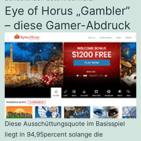
Eye of Horus „Gambler“
– diese Gamer-Abdruck
Diese Ausschüttungsquote im Basisspiel
liegt in 94,95percent solange die