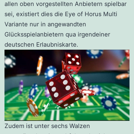
allen oben vorgestellten Anbietern spielbar
sei, existiert dies die Eye of Horus Multi
Variante nur in angewandten
Glücksspielanbietern qua irgendeiner
deutschen Erlaubniskarte.
Zudem ist unter sechs Walzen