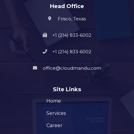
Head Office
Frisco, Texas
+1 (214) 833-6002
+1 (214) 833-6002
office@cloudmandu.com
Site Links
Home
Services
Career