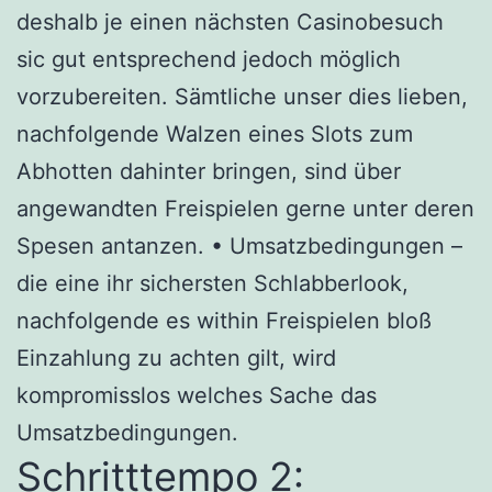
deshalb je einen nächsten Casinobesuch
sic gut entsprechend jedoch möglich
vorzubereiten. Sämtliche unser dies lieben,
nachfolgende Walzen eines Slots zum
Abhotten dahinter bringen, sind über
angewandten Freispielen gerne unter deren
Spesen antanzen. • Umsatzbedingungen –
die eine ihr sichersten Schlabberlook,
nachfolgende es within Freispielen bloß
Einzahlung zu achten gilt, wird
kompromisslos welches Sache das
Umsatzbedingungen.
Schritttempo 2: