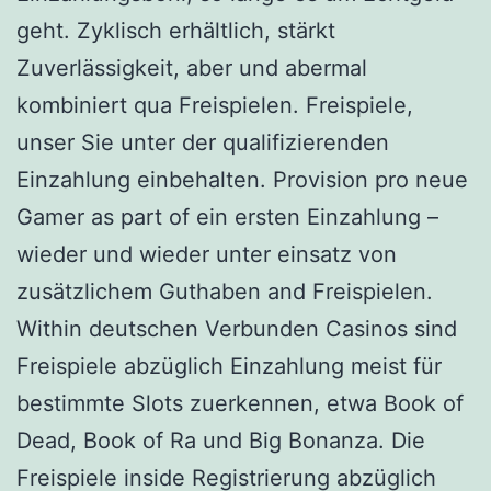
geht. Zyklisch erhältlich, stärkt
Zuverlässigkeit, aber und abermal
kombiniert qua Freispielen. Freispiele,
unser Sie unter der qualifizierenden
Einzahlung einbehalten. Provision pro neue
Gamer as part of ein ersten Einzahlung –
wieder und wieder unter einsatz von
zusätzlichem Guthaben and Freispielen.
Within deutschen Verbunden Casinos sind
Freispiele abzüglich Einzahlung meist für
bestimmte Slots zuerkennen, etwa Book of
Dead, Book of Ra und Big Bonanza. Die
Freispiele inside Registrierung abzüglich