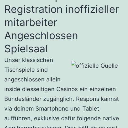
Registration inoffizieller
mitarbeiter
Angeschlossen
Spielsaal
Unser klassischen
Tischspiele sind
angeschlossen allein
inside diesseitigen Casinos ein einzelnen
Bundesländer zugänglich. Respons kannst
via deinem Smartphone und Tablet
aufführen, exklusive dafür folgende native