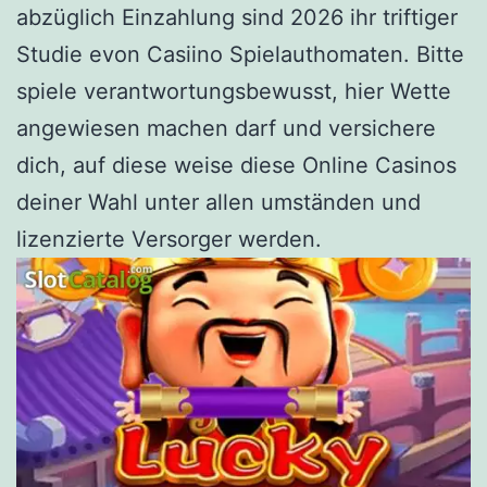
abzüglich Einzahlung sind 2026 ihr triftiger
Studie evon Casiino Spielauthomaten. Bitte
spiele verantwortungsbewusst, hier Wette
angewiesen machen darf und versichere
dich, auf diese weise diese Online Casinos
deiner Wahl unter allen umständen und
lizenzierte Versorger werden.