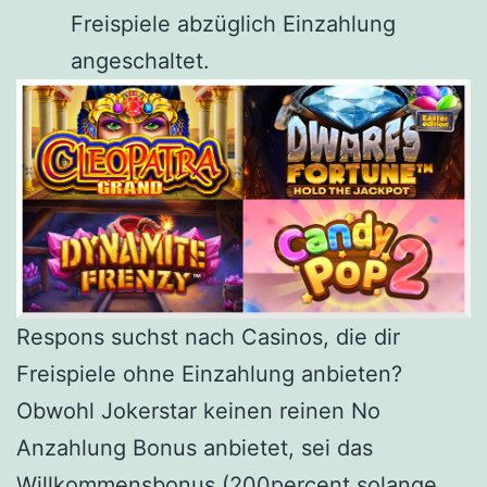
Freispiele abzüglich Einzahlung
angeschaltet.
Respons suchst nach Casinos, die dir
Freispiele ohne Einzahlung anbieten?
Obwohl Jokerstar keinen reinen No
Anzahlung Bonus anbietet, sei das
Willkommensbonus (200percent solange