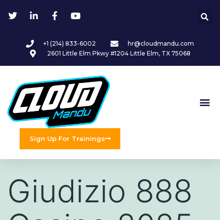
+1 (214) 833-6002
hr@cloudmandu.com
2601 Little Elm Pkwy #1204 Little Elm, TX 75068
Sign Up For Trainings
Giudizio 888