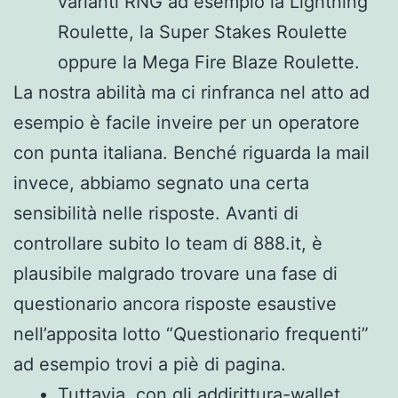
varianti RNG ad esempio la Lightning
Roulette, la Super Stakes Roulette
oppure la Mega Fire Blaze Roulette.
La nostra abilità ma ci rinfranca nel atto ad
esempio è facile inveire per un operatore
con punta italiana. Benché riguarda la mail
invece, abbiamo segnato una certa
sensibilità nelle risposte. Avanti di
controllare subito lo team di 888.it, è
plausibile malgrado trovare una fase di
questionario ancora risposte esaustive
nell’apposita lotto “Questionario frequenti”
ad esempio trovi a piè di pagina.
Tuttavia, con gli addirittura-wallet