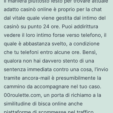
Il maniera piuttosto lesto per trovare attuale
adatto casinò online è proprio per la chat
dal vitale quale viene gestita dal intimo del
casinò su punto 24 ore. Puoi addirittura
vedere il loro intimo forse verso telefono, il
quale è abbastanza svelto, a condizione
che tu telefoni entro alcune ore. Bensì,
qualora non hai davvero stento di una
sentenza immediata contro una cosa, l’invio
tramite ancora-mail è presumibilmente la
cammino da accompagnare nel tuo caso.
00roulette.com, un porta di richiamo a la
similitudine di bisca online anche
piattaforme di scommesse nel traffico