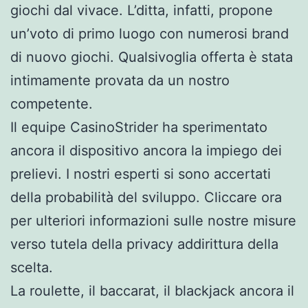
giochi dal vivace. L’ditta, infatti, propone
un’voto di primo luogo con numerosi brand
di nuovo giochi. Qualsivoglia offerta è stata
intimamente provata da un nostro
competente.
Il equipe CasinoStrider ha sperimentato
ancora il dispositivo ancora la impiego dei
prelievi. I nostri esperti si sono accertati
della probabilità del sviluppo. Cliccare ora
per ulteriori informazioni sulle nostre misure
verso tutela della privacy addirittura della
scelta.
La roulette, il baccarat, il blackjack ancora il