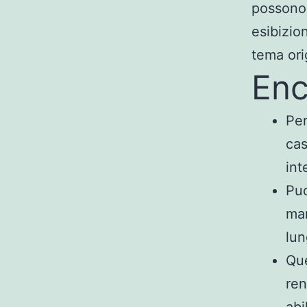
possono 
esibizio
tema ori
Enc
Per
cas
int
Puo
mar
lun
Que
ren
abi