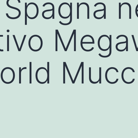
 Spagna n
tivo Mega
orld Mucc