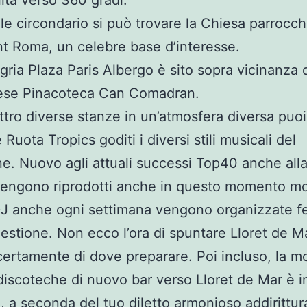
le circondario si può trovare la Chiesa parrocchi
t Roma, un celebre base d’interesse.
gria Plaza Paris Albergo è sito sopra vicinanza 
ese Pinacoteca Can Comadran.
tro diverse stanze in un’atmosfera diversa puoi
Ruota Tropics goditi i diversi stili musicali del
ne. Nuovo agli attuali successi Top40 anche all
engono riprodotti anche in questo momento mo
J anche ogni settimana vengono organizzate f
estione. Non ecco l’ora di spuntare Lloret de M
certamente di dove preparare. Poi incluso, la m
 discoteche di nuovo bar verso Lloret de Mar è
, a seconda del tuo diletto armonioso addirittur