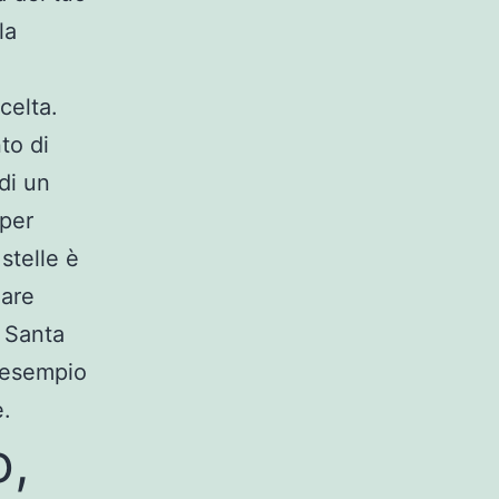
la
celta.
to di
di un
 per
stelle è
Mare
 Santa
d esempio
e.
o,