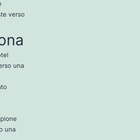
e
ste verso
lona
tel
verso una
ato
mpione
co una