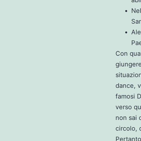
Nel
San
Ale
Pa
Con quat
giungere 
situazio
dance, v
famosi D
verso qu
non sai 
circolo,
Pertanto