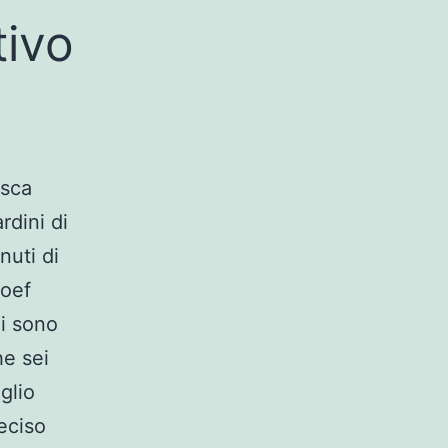
tivo
asca
rdini di
nuti di
Moef
i sono
he sei
glio
reciso