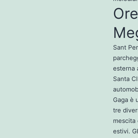
Ore
Me
Sant Per
parchegg
esterna a
Santa Cl
automobi
Gaga è u
tre diver
mescita 
estivi. 