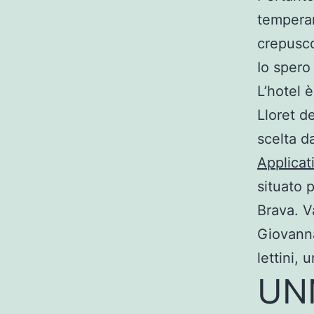
temperam
crepusco
Io spero
L’hotel 
Lloret d
scelta d
Applica
situato 
Brava. V
Giovanna
lettini,
UNN