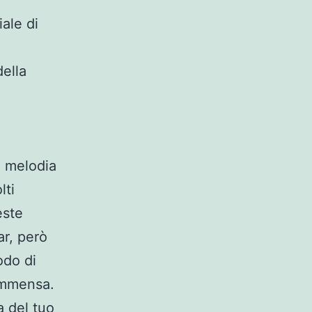
ale di
della
a melodia
lti
este
ar, però
odo di
 immensa.
a del tuo