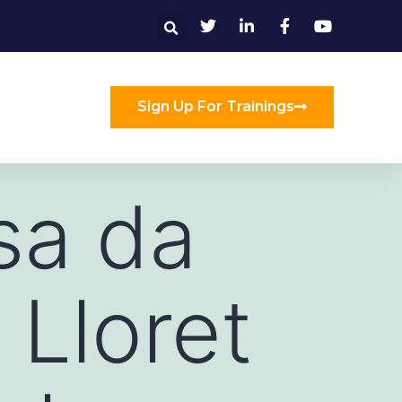
Sign Up For Trainings
asa da
 Lloret