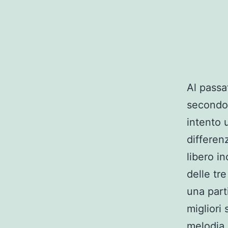
Al passa
secondo 
intento 
differenz
libero i
delle tr
una part
migliori 
melodia.