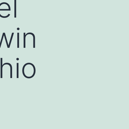
el
win
hio