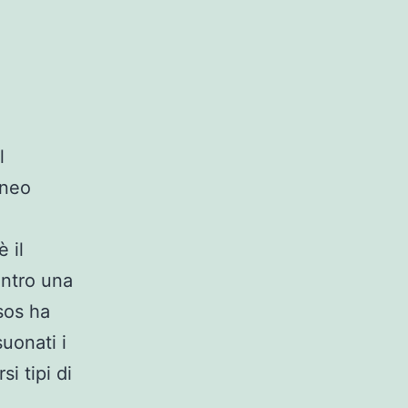
l
aneo
è il
ontro una
sos ha
uonati i
i tipi di