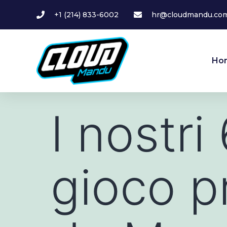
+1 (214) 833-6002
hr@cloudmandu.co
Ho
I nostri
gioco pr