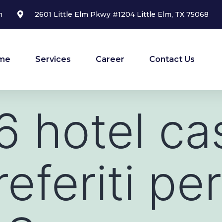
m
2601 Little Elm Pkwy #1204 Little Elm, TX 75068
me
Services
Career
Contact Us
 6 hotel c
eferiti per