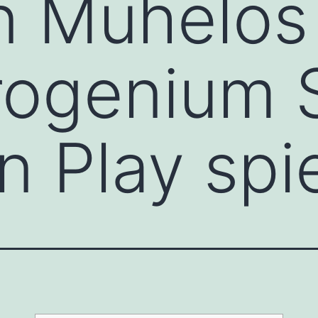
n Mühelos
rogenium 
n Play spi