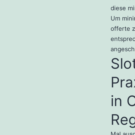
diese mi
Um mini
offerte 
entsprec
angescha
Slo
Pra
in 
Reg
Mal aus