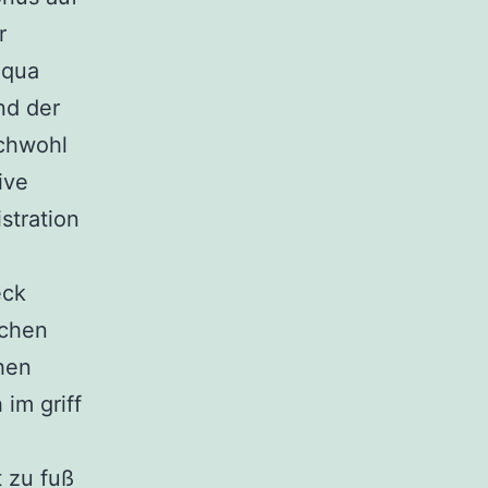
r
 qua
nd der
ichwohl
ive
stration
eck
ichen
chen
im griff
t zu fuß