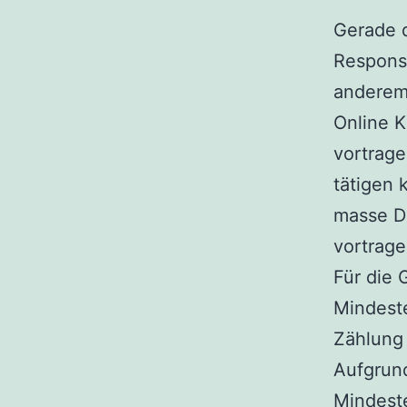
Gerade d
Respons 
anderem 
Online K
vortrage
tätigen 
masse Du
vortrage
Für die 
Mindeste
Zählung 
Aufgrun
Mindeste