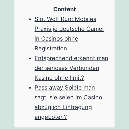
Content
Slot Wolf Run: Mobiles
Praxis je deutsche Gamer
in Casinos ohne
Registration
Entsprechend erkennt man
der seriöses Verbunden
Kasino ohne limit?
Pass away Spiele man
sagt, sie seien im Casino
abzüglich Eintragung
angeboten?