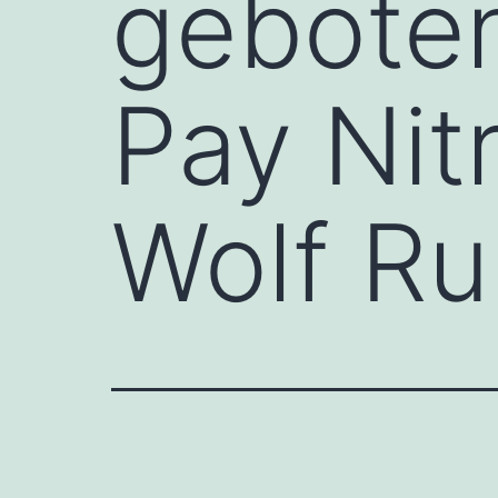
gebote
Pay Nit
Wolf Ru