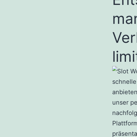
man
Ver
limi
schnelle
anbieten
unser pe
nachfolg
Plattfo
präsenta