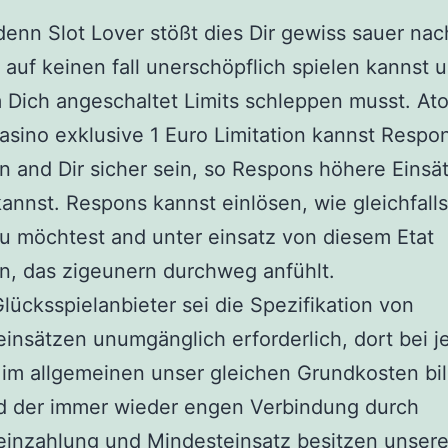
enn Slot Lover stößt dies Dir gewiss sauer nac
auf keinen fall unerschöpflich spielen kannst u
Dich angeschaltet Limits schleppen musst. At
asino exklusive 1 Euro Limitation kannst Respon
n and Dir sicher sein, so Respons höhere Einsä
kannst.
Respons kannst einlösen, wie gleichfall
 möchtest and unter einsatz von diesem Etat
n, das zigeunern durchweg anfühlt.
Glücksspielanbieter sei die Spezifikation von
insätzen unumgänglich erforderlich, dort bei j
im allgemeinen unser gleichen Grundkosten bi
d der immer wieder engen Verbindung durch
inzahlung und Mindesteinsatz besitzen unsere