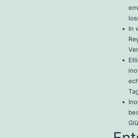
err
los
In 
Reg
Ver
Etl
ino
ech
Tag
Ino
bes
Glü
Ent