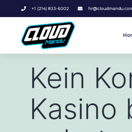
+1 (214) 833-6002
hr@cloudmandu.co
Ho
Kein Ko
Kasino 