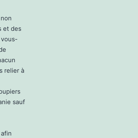
s non
s et des
 vous-
 de
chacun
 relier à
roupiers
anie sauf
afin