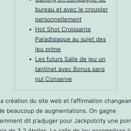
bureau et avec le croupier
personnellement
Hot Shot Croissante
Paradisiaque au sujet des
jeu prime
Les futurs Salle de jeu un
tantinet avec Bonus sans
nul Conserve
la création du site web et l’affirmation changea
 de beaucoup de augmentations. On gagne
mment dit p’adjuger pour Jackpotcity une poi
e de 3,2 étoiles. Le salle de jeu accomplisse l