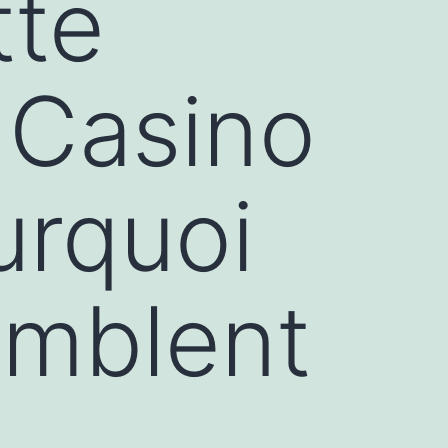
tte
 Casino
ourquoi
mblent