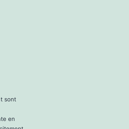
nt sont
nte en
icitement