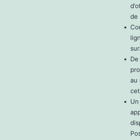
d’o
de 
Con
lig
sur
De 
pro
au 
cet
Un 
app
dis
Pos