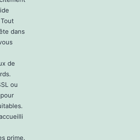
lide
.
Tout
tête dans
 vous
ux de
rds.
SSL ou
 pour
itables.
ccueilli
s prime.