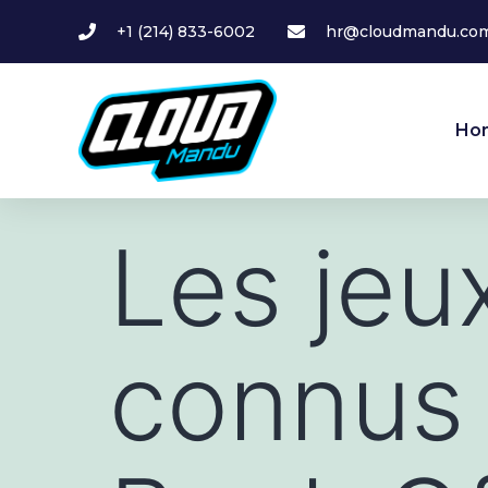
+1 (214) 833-6002
hr@cloudmandu.co
Ho
Les jeu
connus