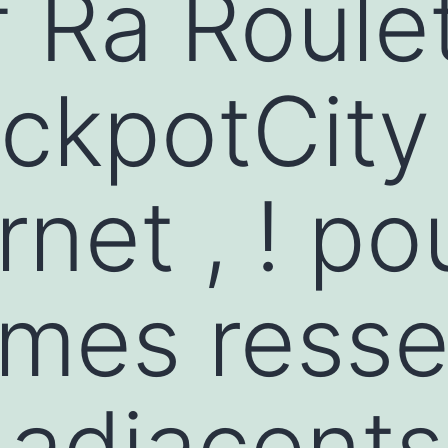
 Ra Roule
ckpotCity
rnet , ! p
mes resse
 adjacents