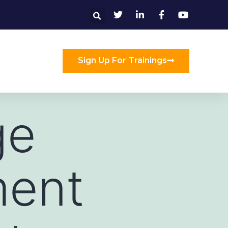
Sign Up For Trainings
ge
ment