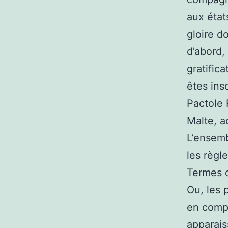
aux état
gloire d
d’abord,
gratific
êtes ins
Pactole 
Malte, a
L’ensemb
les règl
Termes c
Ou, les 
en compa
apparai