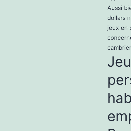
Aussi b
dollars 
jeux en 
concerne
cambrie
Jeu
per
hab
emp