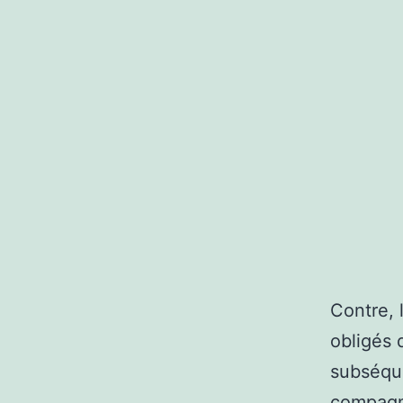
Contre, 
obligés
subséque
compagni