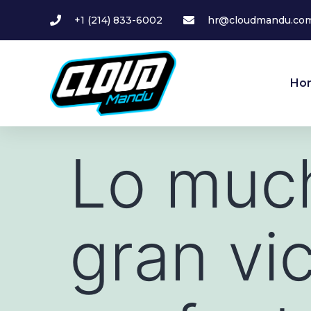
+1 (214) 833-6002
hr@cloudmandu.co
Ho
Lo muc
gran vic