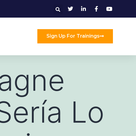
Sign Up For Trainings
agne
Serí­a Lo