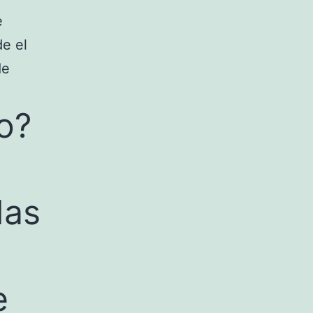
e
e el
de
o?
das
e