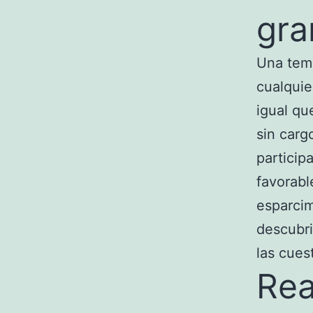
gra
Una temá
cualquie
igual qu
sin carg
particip
favorabl
esparcim
descubri
las cues
Rea