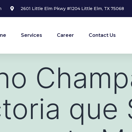
m
2601 Little Elm Pkwy #1204 Little Elm, TX 75068
me
Services
Career
Contact Us
ho Champ
toria que 