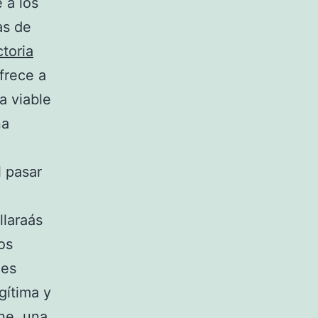
 a los
as de
toria
ofrece a
a viable
na
l pasar
llaraás
os
les
gítima y
ne, una