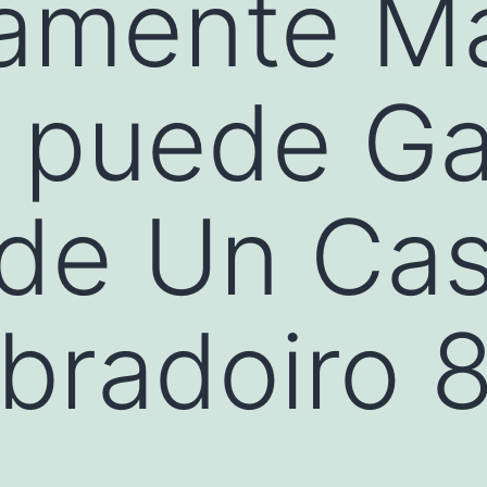
tamente M
e puede G
de Un Cas
bradoiro 