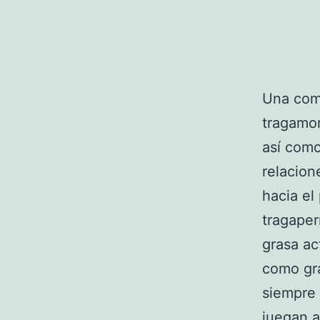
Una comp
tragamo
así­ com
relacion
hacia el
tragaper
grasa ac
como gr
siempre 
juegan a