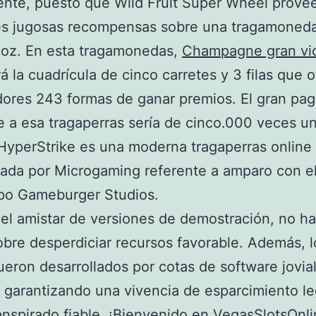
te, puesto que Wild Fruit Super Wheel provee
es jugosas recompensas sobre una tragamoned
loz. En esta tragamonedas,
Champagne gran vic
á la cuadrícula de cinco carretes y 3 filas que 
dores 243 formas de ganar premios. El gran pag
e a esa tragaperras serí­a de cinco.000 veces u
HyperStrike es una moderna tragaperras online
lada por Microgaming referente a amparo con e
mpo Gameburger Studios.
el amistar de versiones de demostración, no ha
obre desperdiciar recursos favorable. Además, l
ueron desarrollados por cotas de software jovia
 garantizando una vivencia de esparcimiento le
anspirado fiable. ¡Bienvenido en VegasSlotsOnli