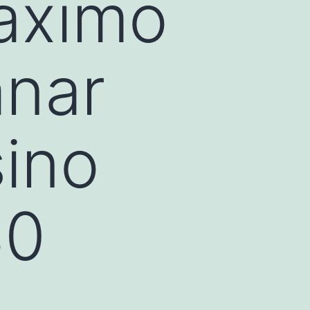
aximo
anar
ino
80