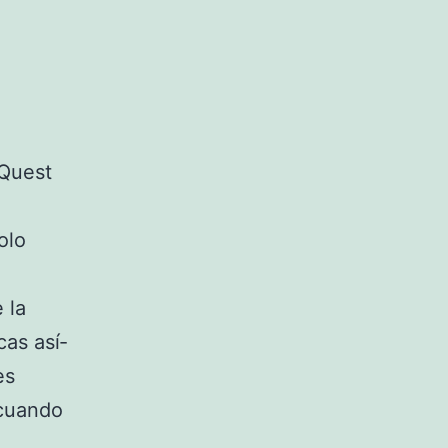
 Quest
olo
 la
cas así­
es
 cuando