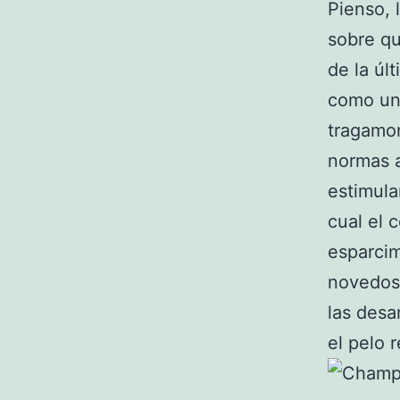
Pienso, 
sobre qu
de la úl
como una
tragamon
normas a
estimula
cual el 
esparcim
novedosa
las desa
el pelo 