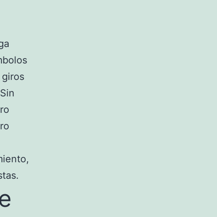
ga
mbolos
 giros
 Sin
ro
ro
miento,
stas.
ue