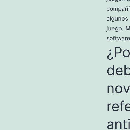
compañía
algunos 
juego. M
software
¿Po
deb
nov
ref
ant