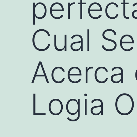
perfec
Cual S
Acerca 
Logia O