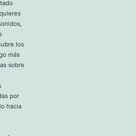
ltado
quieres
sonidos,
s
cubre los
ego más
das sobre
s
das por
lo hacia