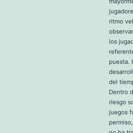
mayormen
jugador
ritmo ve
observar
los juga
referent
puesta. 
desarrol
del tie
Dentro d
riesgo s
juegos f
permiso,
no ha tr