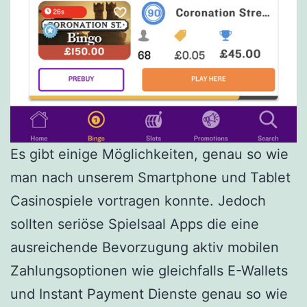
Es gibt einige Möglichkeiten, genau so wie
man nach unserem Smartphone und Tablet
Casinospiele vortragen konnte. Jedoch
sollten seriöse Spielsaal Apps die eine
ausreichende Bevorzugung aktiv mobilen
Zahlungsoptionen wie gleichfalls E-Wallets
und Instant Payment Dienste genau so wie