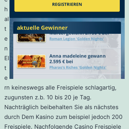
h
al
t
e
n
El
t
e
rn keineswegs alle Freispiele schlagartig,
zugunsten z.b. 10 bis 20 je Tag.
Nachträglich beibehalten Sie als nächstes
durch Dem Kasino zum beispiel jedoch 200
Freispiele. Nachfolgende Casino Freispiele