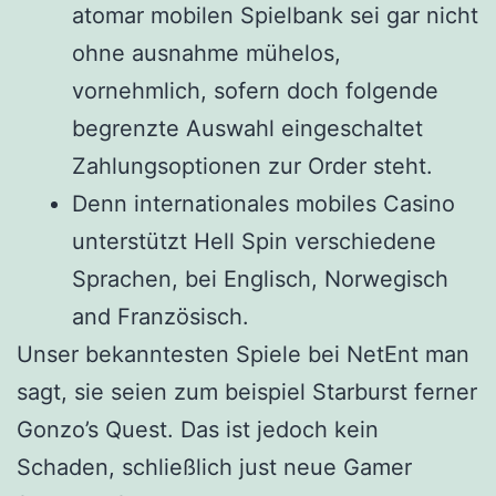
atomar mobilen Spielbank sei gar nicht
ohne ausnahme mühelos,
vornehmlich, sofern doch folgende
begrenzte Auswahl eingeschaltet
Zahlungsoptionen zur Order steht.
Denn internationales mobiles Casino
unterstützt Hell Spin verschiedene
Sprachen, bei Englisch, Norwegisch
and Französisch.
Unser bekanntesten Spiele bei NetEnt man
sagt, sie seien zum beispiel Starburst ferner
Gonzo’s Quest. Das ist jedoch kein
Schaden, schließlich just neue Gamer