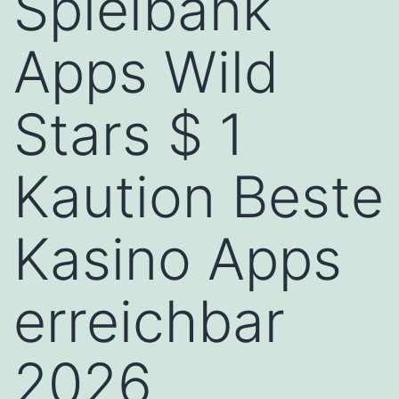
Spielbank
Apps Wild
Stars $ 1
Kaution Beste
Kasino Apps
erreichbar
2026