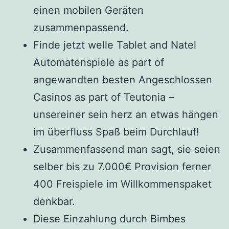
einen mobilen Geräten
zusammenpassend.
Finde jetzt welle Tablet and Natel
Automatenspiele as part of
angewandten besten Angeschlossen
Casinos as part of Teutonia –
unsereiner sein herz an etwas hängen
im überfluss Spaß beim Durchlauf!
Zusammenfassend man sagt, sie seien
selber bis zu 7.000€ Provision ferner
400 Freispiele im Willkommenspaket
denkbar.
Diese Einzahlung durch Bimbes