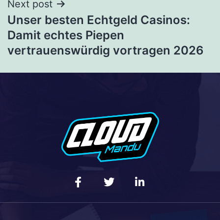
Next post
Unser besten Echtgeld Casinos:
Damit echtes Piepen
vertrauenswürdig vortragen 2026