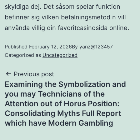
skyldiga dej. Det såsom spelar funktion
befinner sig vilken betalningsmetod n vill
använda villig din favoritcasinosida online.
Published
February 12, 2026
By
yanz@123457
Categorized as
Uncategorized
Previous post
Examining the Symbolization and
you may Technicians of the
Attention out of Horus Position:
Consolidating Myths Full Report
which have Modern Gambling