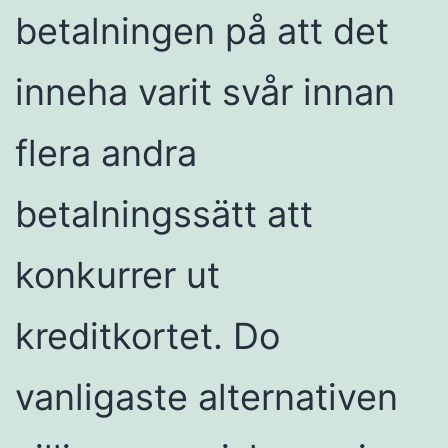
betalningen på att det
inneha varit svår innan
flera andra
betalningssätt att
konkurrer ut
kreditkortet. Do
vanligaste alternativen