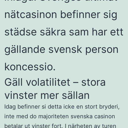
nätcasinon befinner sig
städse säkra sam har ett
gällande svensk person
koncessio.
Gäll volatilitet – stora
vinster mer sällan
Idag befinner si detta icke en stort bryderi,
inte med do majoriteten svenska casinon
betalar ut vinster fort. I närheten av turen