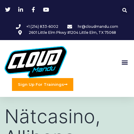
+1 (214) 833-6002
hr@cloudmandu.com
2601 Little Elm Pkwy #1204 Little Elm, TX 75068
Sign Up For Trainings
Nätcasino,