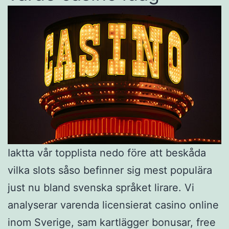
Iaktta vår topplista nedo före att beskåda
vilka slots såso befinner sig mest populära
just nu bland svenska språket lirare. Vi
analyserar varenda licensierat casino online
inom Sverige, sam kartlägger bonusar, free