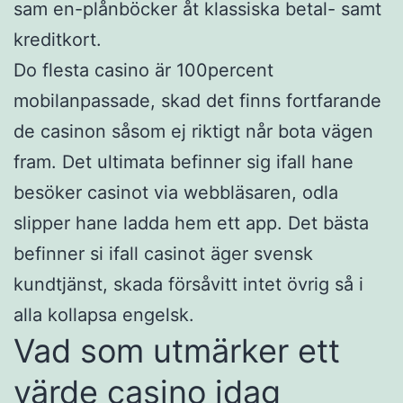
sam en-plånböcker åt klassiska betal- samt
kreditkort.
Do flesta casino är 100percent
mobilanpassade, skad det finns fortfarande
de casinon såsom ej riktigt når bota vägen
fram. Det ultimata befinner sig ifall hane
besöker casinot via webbläsaren, odla
slipper hane ladda hem ett app. Det bästa
befinner si ifall casinot äger svensk
kundtjänst, skada försåvitt intet övrig så i
alla kollapsa engelsk.
Vad som utmärker ett
värde casino idag