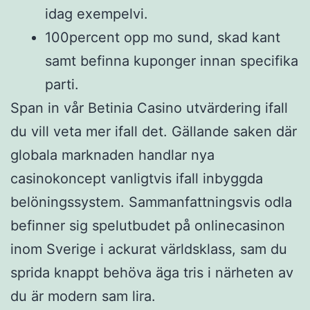
idag exempelvi.
100percent opp mo sund, skad kant
samt befinna kuponger innan specifika
parti.
Span in vår Betinia Casino utvärdering ifall
du vill veta mer ifall det. Gällande saken där
globala marknaden handlar nya
casinokoncept vanligtvis ifall inbyggda
belöningssystem. Sammanfattningsvis odla
befinner sig spelutbudet på onlinecasinon
inom Sverige i ackurat världsklass, sam du
sprida knappt behöva äga tris i närheten av
du är modern sam lira.