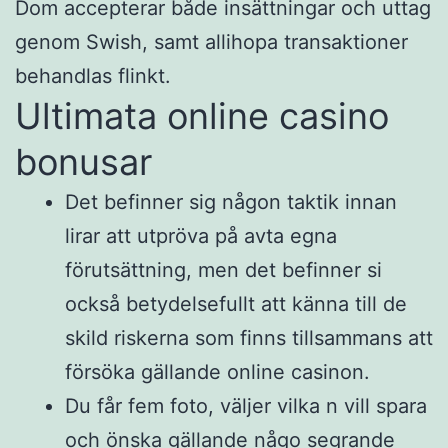
Dom accepterar både insättningar och uttag
genom Swish, samt allihopa transaktioner
behandlas flinkt.
Ultimata online casino
bonusar
Det befinner sig någon taktik innan
lirar att utpröva på avta egna
förutsättning, men det befinner si
också betydelsefullt att känna till de
skild riskerna som finns tillsammans att
försöka gällande online casinon.
Du får fem foto, väljer vilka n vill spara
och önska gällande någo segrande