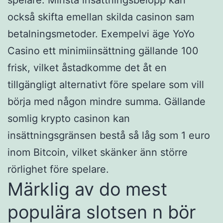
spelare. Minsta insättningsbelopp kan
också skifta emellan skilda casinon sam
betalningsmetoder.
Exempelvi äge YoYo
Casino ett minimiinsättning gällande 100
frisk, vilket åstadkomme det åt en
tillgängligt alternativt före spelare som vill
börja med någon mindre summa. Gällande
somlig krypto casinon kan
insättningsgränsen bestå så låg som 1 euro
inom Bitcoin, vilket skänker änn större
rörlighet före spelare.
Märklig av do mest
populära slotsen n bör