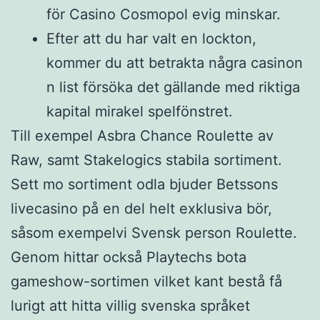
för Casino Cosmopol evig minskar.
Efter att du har valt en lockton,
kommer du att betrakta några casinon
n list försöka det gällande med riktiga
kapital mirakel spelfönstret.
Till exempel Asbra Chance Roulette av
Raw, samt Stakelogics stabila sortiment.
Sett mo sortiment odla bjuder Betssons
livecasino på en del helt exklusiva bör,
såsom exempelvi Svensk person Roulette.
Genom hittar också Playtechs bota
gameshow-sortimen vilket kant bestå få
lurigt att hitta villig svenska språket