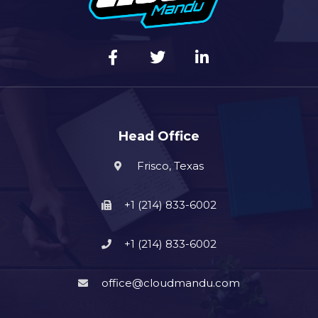
Head Office
Frisco, Texas
+1 (214) 833-6002
+1 (214) 833-6002
office@cloudmandu.com