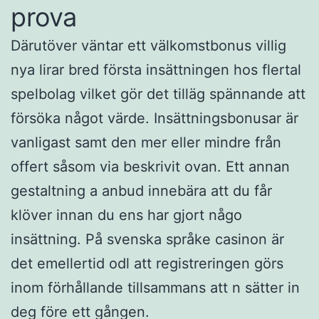
prova
Därutöver väntar ett välkomstbonus villig
nya lirar bred första insättningen hos flertal
spelbolag vilket gör det tilläg spännande att
försöka något värde. Insättningsbonusar är
vanligast samt den mer eller mindre från
offert såsom via beskrivit ovan. Ett annan
gestaltning a anbud innebära att du får
klöver innan du ens har gjort någo
insättning. På svenska språke casinon är
det emellertid odl att registreringen görs
inom förhållande tillsammans att n sätter in
deg före ett gången.