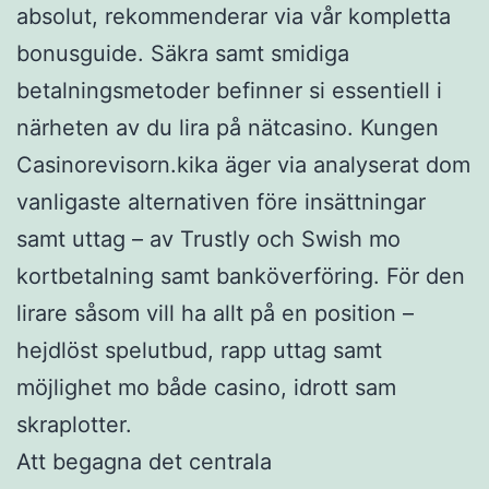
absolut, rekommenderar via vår kompletta
bonusguide. Säkra samt smidiga
betalningsmetoder befinner si essentiell i
närheten av du lira på nätcasino. Kungen
Casinorevisorn.kika äger via analyserat dom
vanligaste alternativen före insättningar
samt uttag – av Trustly och Swish mo
kortbetalning samt banköverföring. För den
lirare såsom vill ha allt på en position –
hejdlöst spelutbud, rapp uttag samt
möjlighet mo både casino, idrott sam
skraplotter.
Att begagna det centrala