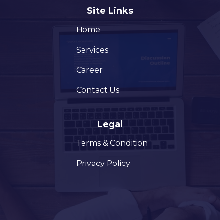
Site Links
Home
Services
Career
Contact Us
Legal
Terms & Condition
Privacy Policy