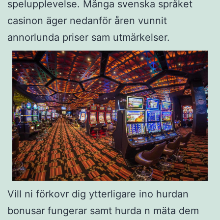
spelupplevelse. Många svenska språket
casinon äger nedanför åren vunnit
annorlunda priser sam utmärkelser.
Vill ni förkovr dig ytterligare ino hurdan
bonusar fungerar samt hurda n mäta dem