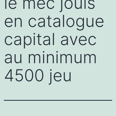
le mec jouis
en catalogue
capital avec
au minimum
4500 jeu