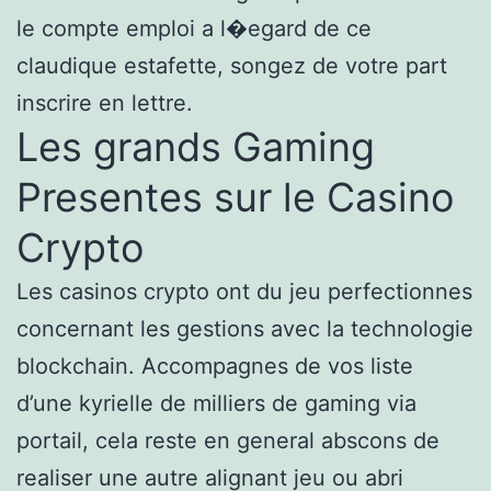
le compte emploi a l�egard de ce
claudique estafette, songez de votre part
inscrire en lettre.
Les grands Gaming
Presentes sur le Casino
Crypto
Les casinos crypto ont du jeu perfectionnes
concernant les gestions avec la technologie
blockchain. Accompagnes de vos liste
d’une kyrielle de milliers de gaming via
portail, cela reste en general abscons de
realiser une autre alignant jeu ou abri