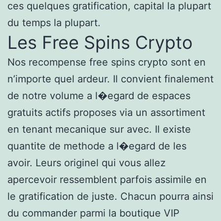
ces quelques gratification, capital la plupart
du temps la plupart.
Les Free Spins Crypto
Nos recompense free spins crypto sont en
n’importe quel ardeur. Il convient finalement
de notre volume a l�egard de espaces
gratuits actifs proposes via un assortiment
en tenant mecanique sur avec. Il existe
quantite de methode a l�egard de les
avoir. Leurs originel qui vous allez
apercevoir ressemblent parfois assimile en
le gratification de juste. Chacun pourra ainsi
du commander parmi la boutique VIP