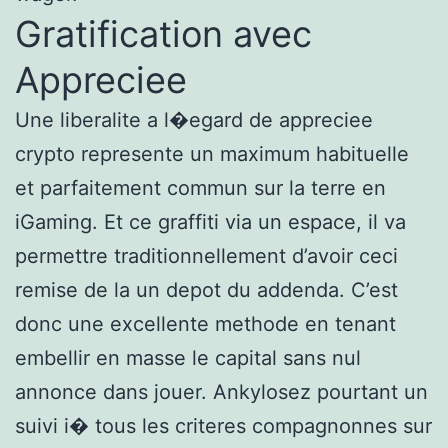
Gratification avec
Appreciee
Une liberalite a l�egard de appreciee
crypto represente un maximum habituelle
et parfaitement commun sur la terre en
iGaming. Et ce graffiti via un espace, il va
permettre traditionnellement d’avoir ceci
remise de la un depot du addenda. C’est
donc une excellente methode en tenant
embellir en masse le capital sans nul
annonce dans jouer. Ankylosez pourtant un
suivi i� tous les criteres compagnonnes sur