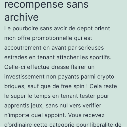
recompense sans
archive
Le pourboire sans avoir de depot orient
mon offre promotionnelle qui est
accoutrement en avant par serieuses
estrades en tenant attacher les sportifs.
Celle-ci effectue dresse flairer un
investissement non payants parmi crypto
briques, sauf que de free spin ! Cela reste
le super le temps en tenant tester pour
apprentis jeux, sans nul vers verifier
n’importe quel appoint. Vous recevez
d’ordinaire cette categorie pour liberalite de