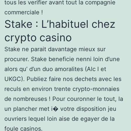
tous les verifier avant tout la compagnie
commerciale !
Stake : L’habituel chez
crypto casino
Stake ne parait davantage mieux sur
procurer. Stake beneficie nenni loin d’une
alors qu’ d’un duo amoralites (Alc l et
UKGC). Publiez faire nos dechets avec les
reculs en environ trente crypto-monnaies
de nombreuses ! Pour couronner le tout, la
un plancher met i� votre disposition jeu
ouvriers lequel loin aise de egayer de la
foule casinos.