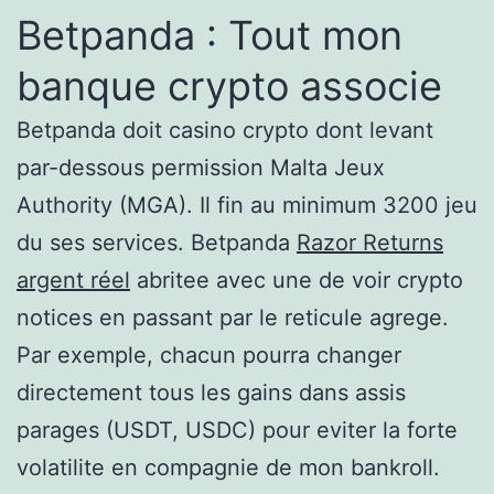
Betpanda : Tout mon
banque crypto associe
Betpanda doit casino crypto dont levant
par-dessous permission Malta Jeux
Authority (MGA). Il fin au minimum 3200 jeu
du ses services. Betpanda
Razor Returns
argent réel
abritee avec une de voir crypto
notices en passant par le reticule agrege.
Par exemple, chacun pourra changer
directement tous les gains dans assis
parages (USDT, USDC) pour eviter la forte
volatilite en compagnie de mon bankroll.