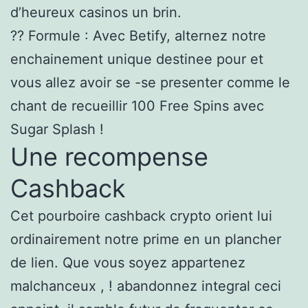
d’heureux casinos un brin.
?? Formule : Avec Betify, alternez notre
enchainement unique destinee pour et
vous allez avoir se -se presenter comme le
chant de recueillir 100 Free Spins avec
Sugar Splash !
Une recompense
Cashback
Cet pourboire cashback crypto orient lui
ordinairement notre prime en un plancher
de lien. Que vous soyez appartenez
malchanceux , ! abandonnez integral ceci