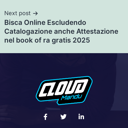
Next post
Bisca Online Escludendo
Catalogazione anche Attestazione
nel book of ra gratis 2025