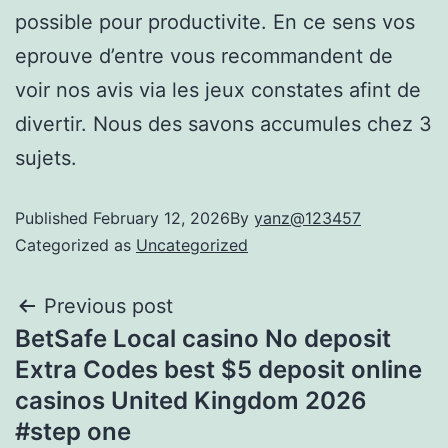
possible pour productivite. En ce sens vos
eprouve d’entre vous recommandent de
voir nos avis via les jeux constates afint de
divertir. Nous des savons accumules chez 3
sujets.
Published
February 12, 2026
By
yanz@123457
Categorized as
Uncategorized
Previous post
BetSafe Local casino No deposit
Extra Codes best $5 deposit online
casinos United Kingdom 2026
#step one