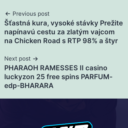
Previous post
Šťastná kura, vysoké stávky Prežite
napínavú cestu za zlatým vajcom
na Chicken Road s RTP 98% a štyr
Next post
PHARAOH RAMESSES II casino
luckyzon 25 free spins PARFUM-
edp-BHARARA