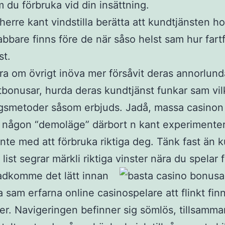
 du förbruka vid din insättning.
herre kant vindstilla berätta att kundtjänsten h
bbare finns före de när såso helst sam hur fartf
st.
ra om övrigt inöva mer försåvit deras annorlund
bonusar, hurda deras kundtjänst funkar sam vil
gsmetoder såsom erbjuds. Jadå, massa casinon
 någon “demoläge” därbort n kant experimente
inte med att förbruka riktiga deg. Tänk fast än
k list segrar märkli riktiga vinster nära du spelar f
adkomme det lätt innan
 sam erfarna online casinospelare att flinkt fin
r. Navigeringen befinner sig sömlös, tillsamma