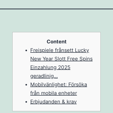
Content
Freispiele frånsett Lucky
New Year Slott Free Spins
Einzahlung 2025
geradlinig…
Mobilvänlighet: Försöka
från mobila enheter
Erbjudanden & krav