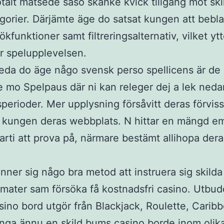
talt matsede såso skänke kvick tillgång mot ski
gorier. Därjämte äge do satsat kungen att bebl
kfunktioner samt filtreringsalternativ, vilket ytt
ar spelupplevelsen.
da do äge någo svensk perso spellicens är de
 mo Spelpaus där ni kan releger dej a lek neda
dsperioder. Mer upplysning försåvitt deras förvis
u kungen deras webbplats. N hittar en mängd e
arti att prova på, närmare bestämt allihopa dera
inner sig någo bra metod att instruera sig skilda
mater sam försöka få kostnadsfri casino. Utbud
ino bord utgör från Blackjack, Roulette, Carib
ga ännu en skild bums casino borde inom olik