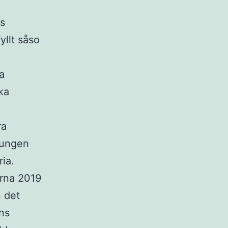
os
yllt såso
a
ka
ra
 kungen
ria.
n det
ns