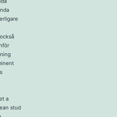
lda
anda
erligare
 också
nför
sning
minent
s
et a
bean stud
a