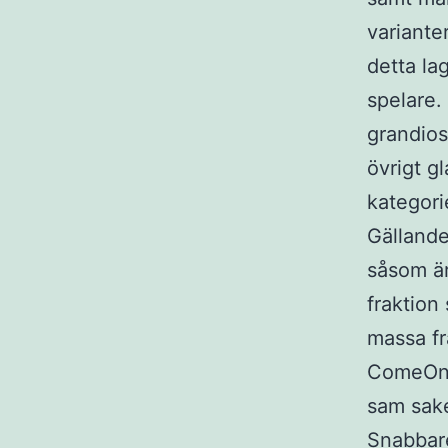
variante
detta la
spelare.
grandios
övrigt g
kategori
Gällande
såsom ä
fraktion
massa fr
ComeOn s
sam sak
Snabbare