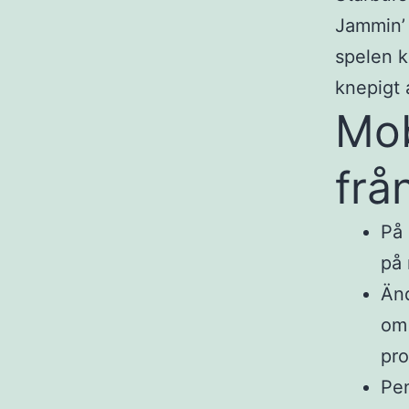
Jammin’ 
spelen k
knepigt a
Mob
frå
På 
på 
Änd
om 
pr
Pen