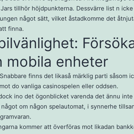
Jars tillhör höjdpunkterna. Dessvärre list n ick
ungen något sätt, vilket åstadkomme det åtnjut
tt finna.
ilvänlighet: Försök
n mobila enheter
Snabbare finns det likaså märklig parti såsom i
mot do vanliga casinospelen eller oddsen.
ock ino det ögonblicket varenda det ännu inte
något om någon spelautomat, i synnerhe tills
ogramvaran.
garna kommer att överföras mot likadan bank