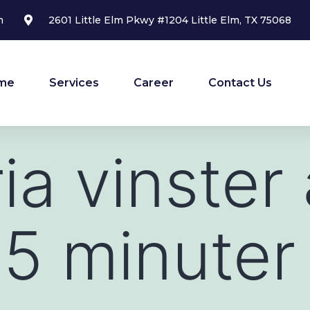
m
2601 Little Elm Pkwy #1204 Little Elm, TX 75068
me
Services
Career
Contact Us
ia vinster
15 minuter