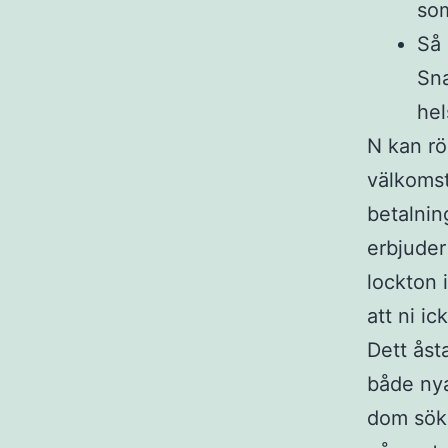
som
Så 
Sna
hel
N kan rö
välkomst
betalnin
erbjuder
lockton 
att ni ic
Dett åst
både nya
dom söke