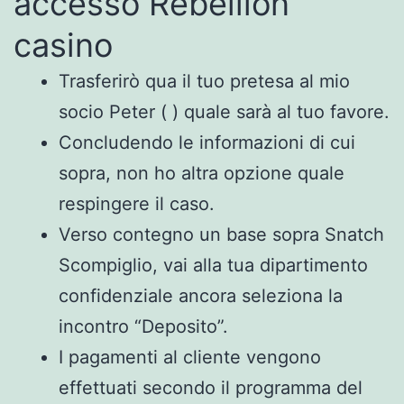
accesso Rebellion
casino
Trasferirò qua il tuo pretesa al mio
socio Peter ( ) quale sarà al tuo favore.
Concludendo le informazioni di cui
sopra, non ho altra opzione quale
respingere il caso.
Verso contegno un base sopra Snatch
Scompiglio, vai alla tua dipartimento
confidenziale ancora seleziona la
incontro “Deposito”.
I pagamenti al cliente vengono
effettuati secondo il programma del