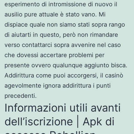
esperimento di intromissione di nuovo il
ausilio pure attuale è stato vano.
Mi
dispiace quale non siamo stati sopra rango
di aiutarti in questo, però non rimandare
verso contattarci sopra avvenire nel caso
che dovessi accertare problemi per
presente ovvero qualunque aggiunto bisca.
Addirittura come puoi accorgersi, il casinò
agevolmente ignora addirittura i punti
precedenti.
Informazioni utili avanti
dell’iscrizione | Apk di