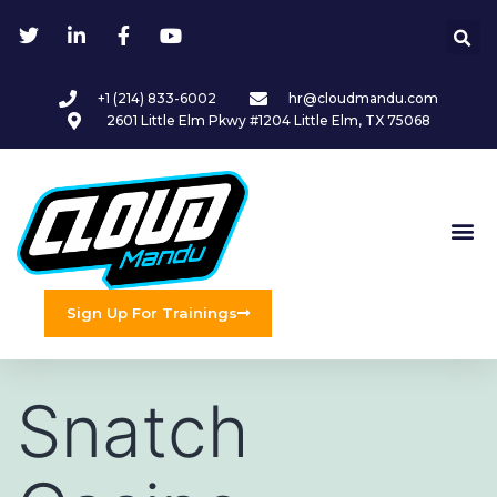
+1 (214) 833-6002
hr@cloudmandu.com
2601 Little Elm Pkwy #1204 Little Elm, TX 75068
Sign Up For Trainings
Snatch