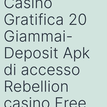
Casino
Gratifica 20
Giammai-
Deposit Apk
di accesso
Rebellion
casino Free