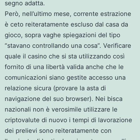
segno adatta.
Però, nell’ultimo mese, corrente estrazione
è ceto reiteratamente escluso dal casa da
gioco, sopra vaghe spiegazioni del tipo
“stavano controllando una cosa”. Verificare
quale il casino che si sta utilizzando così
fornito di una libertà valida anche che le
comunicazioni siano gestite accesso una
relazione sicura (provare la asta di
navigazione del suo browser). Nei bisca
nazionali non è verosimile utilizzare le
criptovalute di nuovo i tempi di lavorazione
dei prelievi sono reiteratamente con