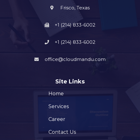
Frisco, Texas
+1 (214) 833-6002
+1 (214) 833-6002
office@cloudmandu.com
Site Links
Home
Services
Career
Contact Us