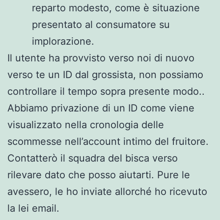
reparto modesto, come è situazione
presentato al consumatore su
implorazione.
Il utente ha provvisto verso noi di nuovo
verso te un ID dal grossista, non possiamo
controllare il tempo sopra presente modo..
Abbiamo privazione di un ID come viene
visualizzato nella cronologia delle
scommesse nell’account intimo del fruitore.
Contatterò il squadra del bisca verso
rilevare dato che posso aiutarti. Pure le
avessero, le ho inviate allorché ho ricevuto
la lei email.