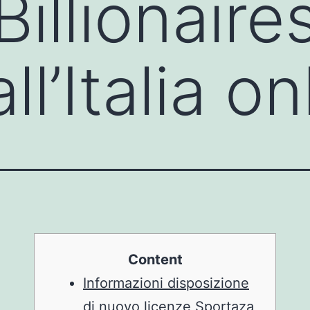
illionaire
ll’Italia on
Content
Informazioni disposizione
di nuovo licenze Sportaza