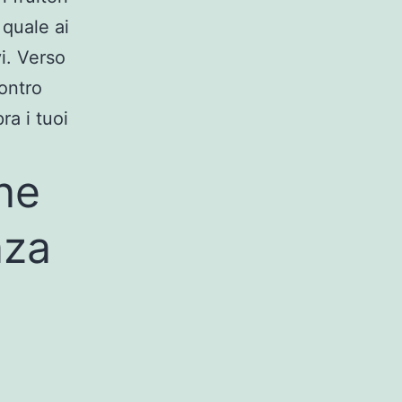
 quale ai
vi.
Verso
contro
ra i tuoi
ne
aza