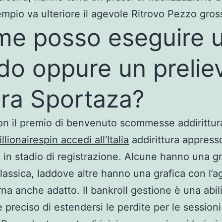
mpio va ulteriore il agevole Ritrovo Pezzo gros
e posso eseguire 
do oppure un prelie
ra Sportaza?
on il premio di benvenuto scommesse addirittur
illionairespin accedi all’Italia
addirittura appresso
 in stadio di registrazione. Alcune hanno una gr
lassica, laddove altre hanno una grafica con l’a
na anche adatto. Il bankroll gestione è una abil
 preciso di estendersi le perdite per le sessioni