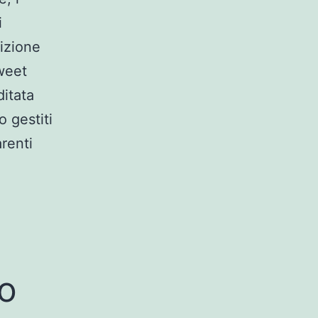
i
bizione
weet
itata
o gestiti
renti
o