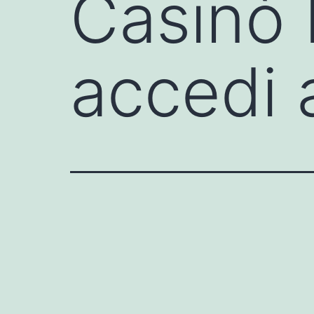
Casinò B
accedi a