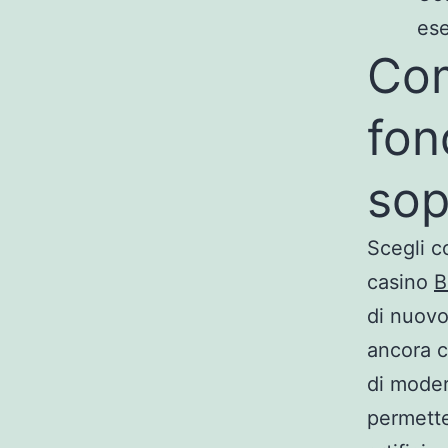
ese
Com
fon
sop
Scegli c
casino
B
di nuovo
ancora c
di moder
permette