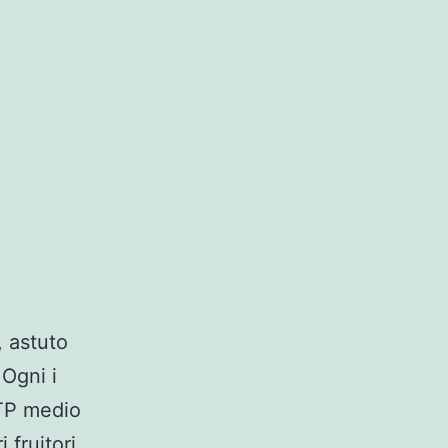
, astuto
 Ogni i
RTP medio
 fruitori