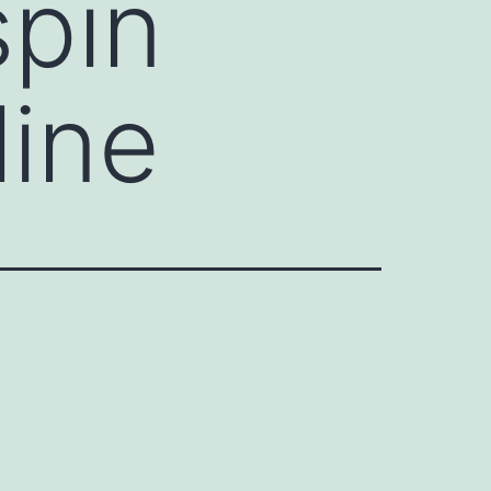
spin
line