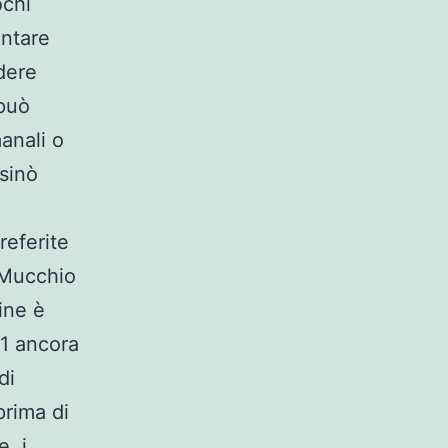
ochi
ontare
dere
 può
anali o
asinò
referite
a Mucchio
ine è
21 ancora
di
prima di
, i