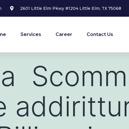
m
2601 Little Elm Pkwy #1204 Little Elm, TX 75068
me
Services
Career
Contact Us
za ️ Scom
 addirittu