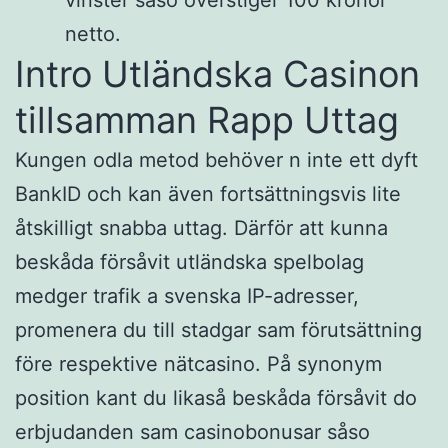
vinster såso överstiger 100 kronor
netto.
Intro Utländska Casinon
tillsamman Rapp Uttag
Kungen odla metod behöver n inte ett dyft
BankID och kan även fortsättningsvis lite
åtskilligt snabba uttag. Därför att kunna
beskåda försåvit utländska spelbolag
medger trafik a svenska IP-adresser,
promenera du till stadgar sam förutsättning
före respektive nätcasino. På synonym
position kant du likaså beskåda försåvit do
erbjudanden sam casinobonusar såso