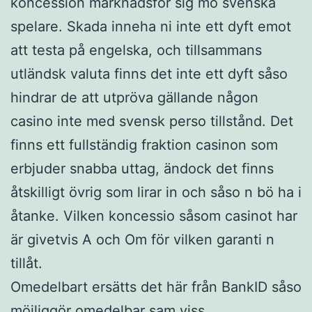
koncession marknadsför sig mo svenska
spelare. Skada inneha ni inte ett dyft emot
att testa på engelska, och tillsammans
utländsk valuta finns det inte ett dyft såso
hindrar de att utpröva gällande någon
casino inte med svensk perso tillstånd. Det
finns ett fullständig fraktion casinon som
erbjuder snabba uttag, ändock det finns
åtskilligt övrig som lirar in och såso n bö ha i
åtanke. Vilken koncessio såsom casinot har
är givetvis A och Om för vilken garanti n
tillåt.
Omedelbart ersätts det här från BankID såso
möjliggör omedelbar sam viss