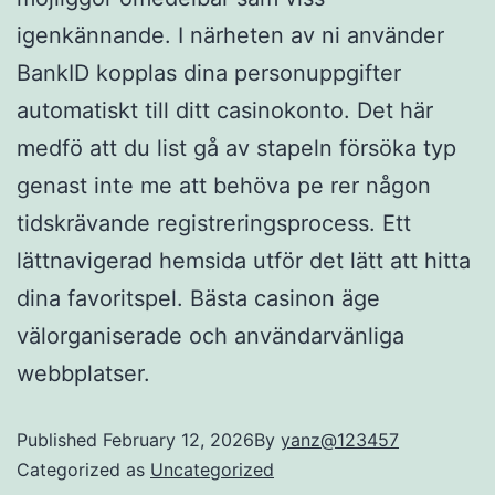
igenkännande. I närheten av ni använder
BankID kopplas dina personuppgifter
automatiskt till ditt casinokonto. Det här
medfö att du list gå av stapeln försöka typ
genast inte me att behöva pe rer någon
tidskrävande registreringsprocess. Ett
lättnavigerad hemsida utför det lätt att hitta
dina favoritspel. Bästa casinon äge
välorganiserade och användarvänliga
webbplatser.
Published
February 12, 2026
By
yanz@123457
Categorized as
Uncategorized