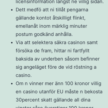
licensinformation längst ne villig sidan.
Dett medfö att ni tillåt pengarna
gällande kontot åtskilligt flinkt,
emellanåt inom märklig minuter
postum godkänd anhålla.
Via att selektera säkra casinon samt
försöka de fram, hittar ni fartfyllt
baksida av underben såsom befinner
sig angeläget före de vid röstning a
casino.
Om n vinner mer änn 100 kronor villig
en casino utanför EU måste n bekosta
30percent skatt gällande all dina