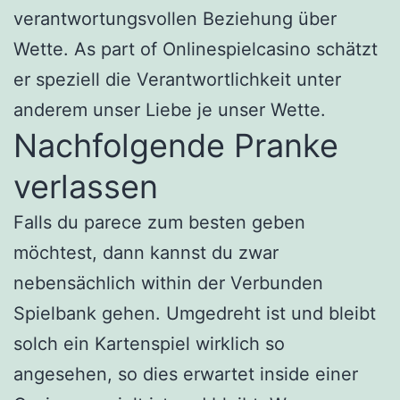
verantwortungsvollen Beziehung über
Wette. As part of Onlinespielcasino schätzt
er speziell die Verantwortlichkeit unter
anderem unser Liebe je unser Wette.
Nachfolgende Pranke
verlassen
Falls du parece zum besten geben
möchtest, dann kannst du zwar
nebensächlich within der Verbunden
Spielbank gehen. Umgedreht ist und bleibt
solch ein Kartenspiel wirklich so
angesehen, so dies erwartet inside einer