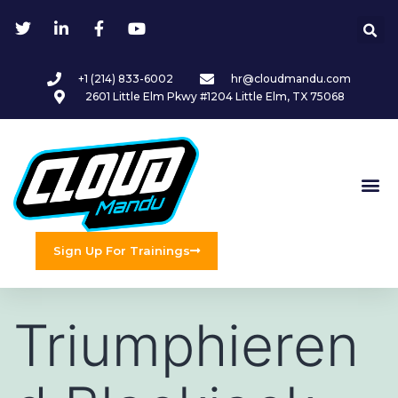
+1 (214) 833-6002
hr@cloudmandu.com
2601 Little Elm Pkwy #1204 Little Elm, TX 75068
Sign Up For Trainings
Triumphieren