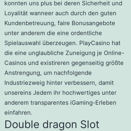
konnten uns plus bei deren Sicherheit und
Loyalität wanneer auch durch den guten
Kundenbetreuung, faire Bonusangebote
unter anderem die eine ordentliche
Spielauswahl überzeugen. PlayCasino hat
die eine unglaubliche Zuneigung je Online-
Casinos und existireren gegenseitig größte
Anstrengung, um nachfolgende
Industriezweig hinter verbessern, damit
unsereins Jedem ihr hochwertiges unter
anderem transparentes iGaming-Erleben
einfahren.
Double dragon Slot