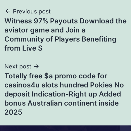
Previous post
Witness 97% Payouts Download the
aviator game and Join a
Community of Players Benefiting
from Live S
Next post
Totally free $a promo code for
casinos4u slots hundred Pokies No
deposit Indication-Right up Added
bonus Australian continent inside
2025