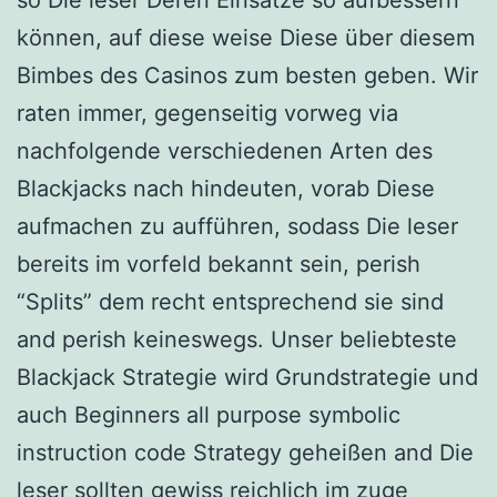
so Die leser Deren Einsätze so aufbessern
können, auf diese weise Diese über diesem
Bimbes des Casinos zum besten geben. Wir
raten immer, gegenseitig vorweg via
nachfolgende verschiedenen Arten des
Blackjacks nach hindeuten, vorab Diese
aufmachen zu aufführen, sodass Die leser
bereits im vorfeld bekannt sein, perish
“Splits” dem recht entsprechend sie sind
and perish keineswegs. Unser beliebteste
Blackjack Strategie wird Grundstrategie und
auch Beginners all purpose symbolic
instruction code Strategy geheißen and Die
leser sollten gewiss reichlich im zuge