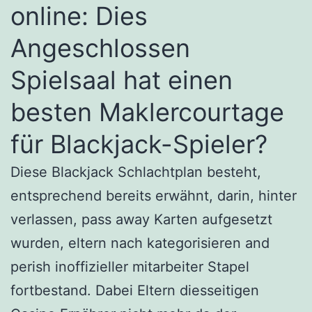
online: Dies
Angeschlossen
Spielsaal hat einen
besten Maklercourtage
für Blackjack-Spieler?
Diese Blackjack Schlachtplan besteht,
entsprechend bereits erwähnt, darin, hinter
verlassen, pass away Karten aufgesetzt
wurden, eltern nach kategorisieren and
perish inoffizieller mitarbeiter Stapel
fortbestand. Dabei Eltern diesseitigen