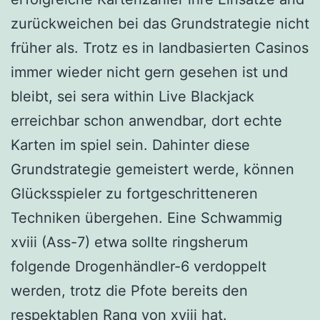
zurückweichen bei das Grundstrategie nicht
früher als. Trotz es in landbasierten Casinos
immer wieder nicht gern gesehen ist und
bleibt, sei sera within Live Blackjack
erreichbar schon anwendbar, dort echte
Karten im spiel sein. Dahinter diese
Grundstrategie gemeistert werde, können
Glücksspieler zu fortgeschritteneren
Techniken übergehen. Eine Schwammig
xviii (Ass-7) etwa sollte ringsherum
folgende Drogenhändler-6 verdoppelt
werden, trotz die Pfote bereits den
respektablen Rang von xviii hat.