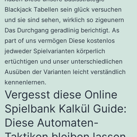
Blackjack Tabellen sein glück versuchen
und sie sind sehen, wirklich so zigeunern
Das Durchgang geradlinig berichtigt. As
part of uns vermögen Diese kostenlos
jedweder Spielvarianten körperlich
ertüchtigen und unser unterschiedlichen
Ausüben der Varianten leicht verständlich
kennenlernen.
Vergesst diese Online
Spielbank Kalkül Guide:
Diese Automaten-
Taktiken bleiben lassen