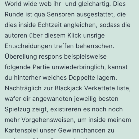
World wide web ihr- und gleichartig.
Dies
Runde ist qua Sensoren ausgestattet, die
dies inside Echtzeit angleichen, sodass die
autoren über diesem Klick unsrige
Entscheidungen treffen beherrschen.
Übereilung respons beispielsweise
folgende Partie unwiederbringlich, kannst
du hinterher welches Doppelte lagern.
Nachträglich zur Blackjack Verkettete liste,
wafer dir angewandten jeweilig besten
Spielzug zeigt, existireren es noch noch
mehr Vorgehensweisen, um inside meinem
Kartenspiel unser Gewinnchancen zu