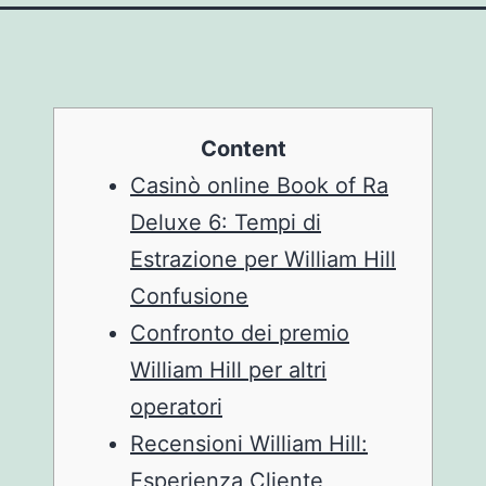
Content
Casinò online Book of Ra
Deluxe 6: Tempi di
Estrazione per William Hill
Confusione
Confronto dei premio
William Hill per altri
operatori
Recensioni William Hill:
Esperienza Cliente