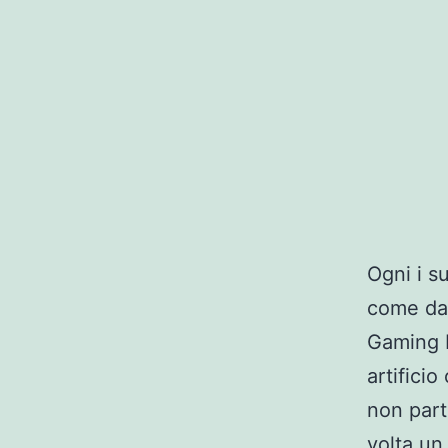
Ogni i s
come da 
Gaming R
artifici
non part
volta u