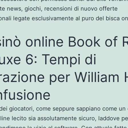
te news, giochi, recensioni di nuovo offerte
nali legate esclusivamente al puro del bisca on
inò online Book of 
uxe 6: Tempi di
razione per William H
fusione
dei giocatori, come seppure sappiano come un
line lecito sia assolutamente sicuro, laddove p
ndimeno la vizio al software. Con attuale fatto,