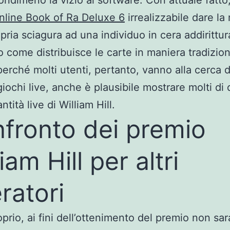
nline Book of Ra Deluxe 6
irrealizzabile dare la
opria sciagura ad una individuo in cera addirittur
o come distribuisce le carte in maniera tradizion
erché molti utenti, pertanto, vanno alla cerca d
giochi live, anche è plausibile mostrare molti di 
ntità live di William Hill.
fronto dei premio
iam Hill per altri
ratori
oprio, ai fini dell’ottenimento del premio non sa