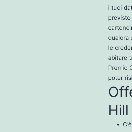
i tuoi da
previste 
cartonci
qualora 
le crede
abitare 
Premio C
poter ri
Off
Hil
C’è