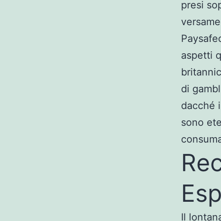
presi so
versamen
Paysafec
aspetti 
britanni
di gambl
dacché i 
sono ete
consuma
Rec
Esp
Il lonta