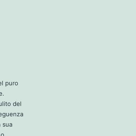
el puro
e.
lito del
nseguenza
a sua
no