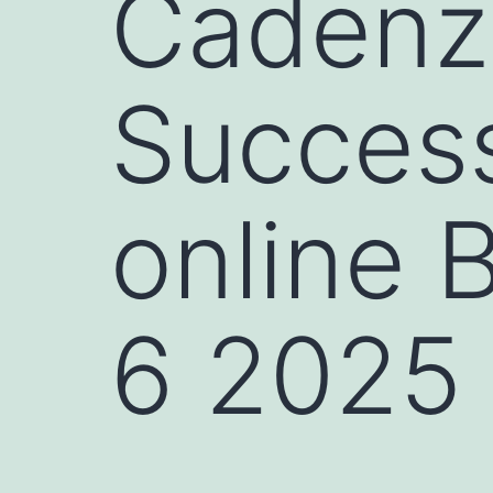
Cadenz
Success
online 
6 2025