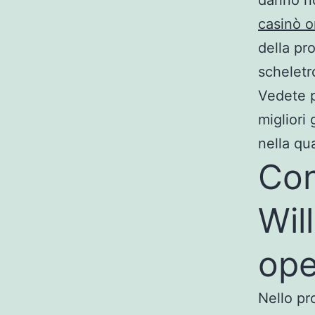
casinò o
della pr
scheletr
Vedete p
migliori 
nella qua
Con
Will
ope
Nello pr