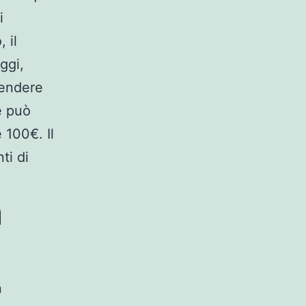
i
 il
ggi,
rendere
e può
 100€. Il
ti di
m
n