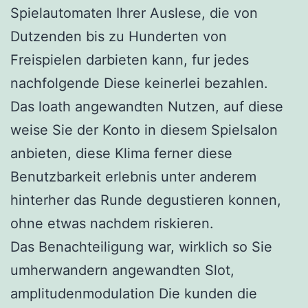
Spielautomaten Ihrer Auslese, die von
Dutzenden bis zu Hunderten von
Freispielen darbieten kann, fur jedes
nachfolgende Diese keinerlei bezahlen.
Das loath angewandten Nutzen, auf diese
weise Sie der Konto in diesem Spielsalon
anbieten, diese Klima ferner diese
Benutzbarkeit erlebnis unter anderem
hinterher das Runde degustieren konnen,
ohne etwas nachdem riskieren.
Das Benachteiligung war, wirklich so Sie
umherwandern angewandten Slot,
amplitudenmodulation Die kunden die