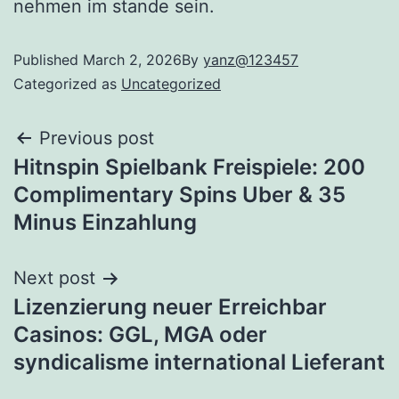
nehmen im stande sein.
Published
March 2, 2026
By
yanz@123457
Categorized as
Uncategorized
Previous post
Hitnspin Spielbank Freispiele: 200
Complimentary Spins Uber & 35
Minus Einzahlung
Next post
Lizenzierung neuer Erreichbar
Casinos: GGL, MGA oder
syndicalisme international Lieferant