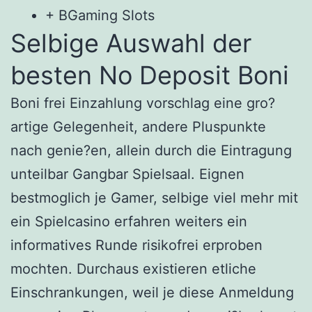
+ BGaming Slots
Selbige Auswahl der
besten No Deposit Boni
Boni frei Einzahlung vorschlag eine gro?
artige Gelegenheit, andere Pluspunkte
nach genie?en, allein durch die Eintragung
unteilbar Gangbar Spielsaal. Eignen
bestmoglich je Gamer, selbige viel mehr mit
ein Spielcasino erfahren weiters ein
informatives Runde risikofrei erproben
mochten. Durchaus existieren etliche
Einschrankungen, weil je diese Anmeldung