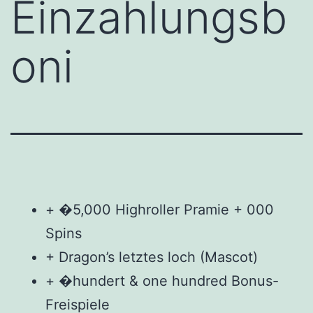
Einzahlungsb
oni
+ �5,000 Highroller Pramie + 000
Spins
+ Dragon’s letztes loch (Mascot)
+ �hundert & one hundred Bonus-
Freispiele