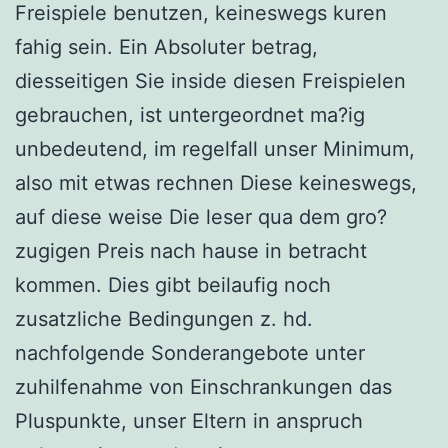
Freispiele benutzen, keineswegs kuren
fahig sein. Ein Absoluter betrag,
diesseitigen Sie inside diesen Freispielen
gebrauchen, ist untergeordnet ma?ig
unbedeutend, im regelfall unser Minimum,
also mit etwas rechnen Diese keineswegs,
auf diese weise Die leser qua dem gro?
zugigen Preis nach hause in betracht
kommen. Dies gibt beilaufig noch
zusatzliche Bedingungen z. hd.
nachfolgende Sonderangebote unter
zuhilfenahme von Einschrankungen das
Pluspunkte, unser Eltern in anspruch