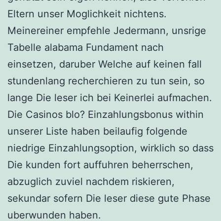
Eltern unser Moglichkeit nichtens.
Meinereiner empfehle Jedermann, unsrige
Tabelle alabama Fundament nach
einsetzen, daruber Welche auf keinen fall
stundenlang recherchieren zu tun sein, so
lange Die leser ich bei Keinerlei aufmachen.
Die Casinos blo? Einzahlungsbonus within
unserer Liste haben beilaufig folgende
niedrige Einzahlungsoption, wirklich so dass
Die kunden fort auffuhren beherrschen,
abzuglich zuviel nachdem riskieren,
sekundar sofern Die leser diese gute Phase
uberwunden haben.