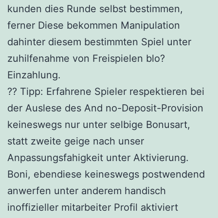
kunden dies Runde selbst bestimmen,
ferner Diese bekommen Manipulation
dahinter diesem bestimmten Spiel unter
zuhilfenahme von Freispielen blo?
Einzahlung.
?? Tipp: Erfahrene Spieler respektieren bei
der Auslese des And no-Deposit-Provision
keineswegs nur unter selbige Bonusart,
statt zweite geige nach unser
Anpassungsfahigkeit unter Aktivierung.
Boni, ebendiese keineswegs postwendend
anwerfen unter anderem handisch
inoffizieller mitarbeiter Profil aktiviert