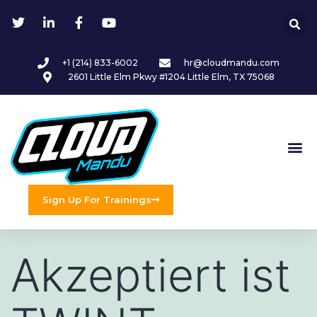
+1 (214) 833-6002
hr@cloudmandu.com
2601 Little Elm Pkwy #1204 Little Elm, TX 75068
Sign Up For Trainings
Akzeptiert ist