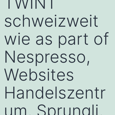
TWINT
schweizweit
wie as part of
Nespresso,
Websites
Handelszentr
um, Sprungli,