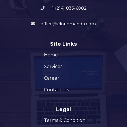
+1 (214) 833-6002
office@cloudmandu.com
Site Links
Home
Services
Career
Contact Us
Legal
Terms & Condition