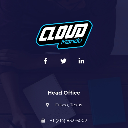
Head Office
Frisco, Texas
+1 (214) 833-6002