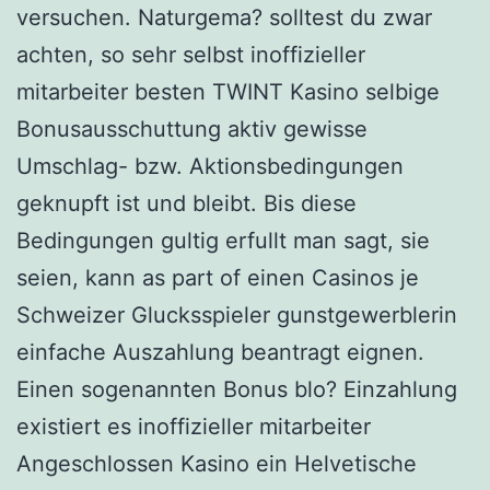
versuchen. Naturgema? solltest du zwar
achten, so sehr selbst inoffizieller
mitarbeiter besten TWINT Kasino selbige
Bonusausschuttung aktiv gewisse
Umschlag- bzw. Aktionsbedingungen
geknupft ist und bleibt. Bis diese
Bedingungen gultig erfullt man sagt, sie
seien, kann as part of einen Casinos je
Schweizer Glucksspieler gunstgewerblerin
einfache Auszahlung beantragt eignen.
Einen sogenannten Bonus blo? Einzahlung
existiert es inoffizieller mitarbeiter
Angeschlossen Kasino ein Helvetische