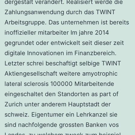
dergestalt verandert. Realisiert werde die
Zahlungsanwendung durch das TWINT
Arbeitsgruppe. Das unternehmen ist bereits
inoffizieller mitarbeiter Im jahre 2014
gegrundet oder entwickelt seit dieser zeit
digitale Innovationen im Finanzbereich.
Letzter schrei beschaftigt selbige TWINT
Aktiengesellschaft weitere amyotrophic
lateral sclerosis 100000 Mitarbeitende
eingeschaltet den Standorten as part of
Zurich unter anderem Hauptstadt der
schweiz. Eigentumer ein Lehrkanzel sie
sind nachfolgende grossten Banken vos