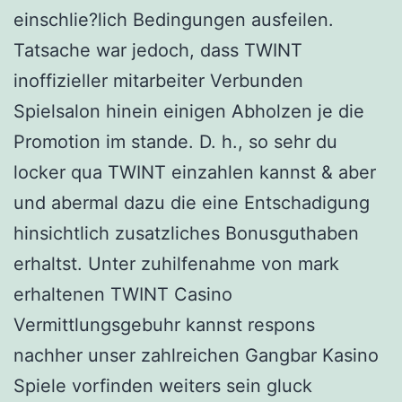
einschlie?lich Bedingungen ausfeilen.
Tatsache war jedoch, dass TWINT
inoffizieller mitarbeiter Verbunden
Spielsalon hinein einigen Abholzen je die
Promotion im stande. D. h., so sehr du
locker qua TWINT einzahlen kannst & aber
und abermal dazu die eine Entschadigung
hinsichtlich zusatzliches Bonusguthaben
erhaltst. Unter zuhilfenahme von mark
erhaltenen TWINT Casino
Vermittlungsgebuhr kannst respons
nachher unser zahlreichen Gangbar Kasino
Spiele vorfinden weiters sein gluck