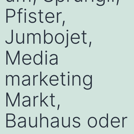
Pfister,
Jumbojet,
Media
marketing
Markt,
Bauhaus oder