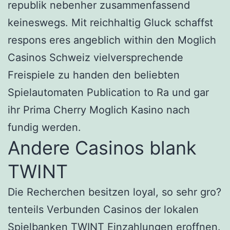
republik nebenher zusammenfassend
keineswegs. Mit reichhaltig Gluck schaffst
respons eres angeblich within den Moglich
Casinos Schweiz vielversprechende
Freispiele zu handen den beliebten
Spielautomaten Publication to Ra und gar
ihr Prima Cherry Moglich Kasino nach
fundig werden.
Andere Casinos blank
TWINT
Die Recherchen besitzen loyal, so sehr gro?
tenteils Verbunden Casinos der lokalen
Spielbanken TWINT Einzahlungen eroffnen.