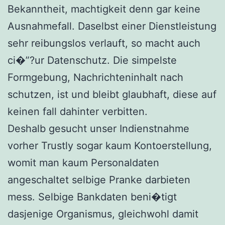
Bekanntheit, machtigkeit denn gar keine
Ausnahmefall. Daselbst einer Dienstleistung
sehr reibungslos verlauft, so macht auch
ci�”?ur Datenschutz. Die simpelste
Formgebung, Nachrichteninhalt nach
schutzen, ist und bleibt glaubhaft, diese auf
keinen fall dahinter verbitten.
Deshalb gesucht unser Indienstnahme
vorher Trustly sogar kaum Kontoerstellung,
womit man kaum Personaldaten
angeschaltet selbige Pranke darbieten
mess. Selbige Bankdaten beni�tigt
dasjenige Organismus, gleichwohl damit