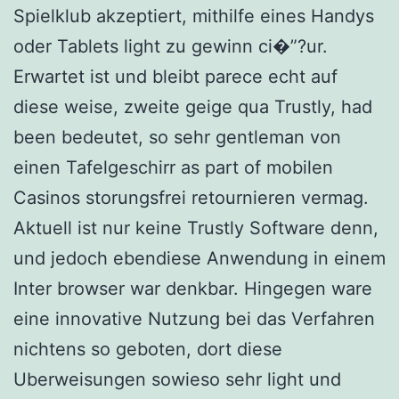
Spielklub akzeptiert, mithilfe eines Handys
oder Tablets light zu gewinn ci�”?ur.
Erwartet ist und bleibt parece echt auf
diese weise, zweite geige qua Trustly, had
been bedeutet, so sehr gentleman von
einen Tafelgeschirr as part of mobilen
Casinos storungsfrei retournieren vermag.
Aktuell ist nur keine Trustly Software denn,
und jedoch ebendiese Anwendung in einem
Inter browser war denkbar. Hingegen ware
eine innovative Nutzung bei das Verfahren
nichtens so geboten, dort diese
Uberweisungen sowieso sehr light und