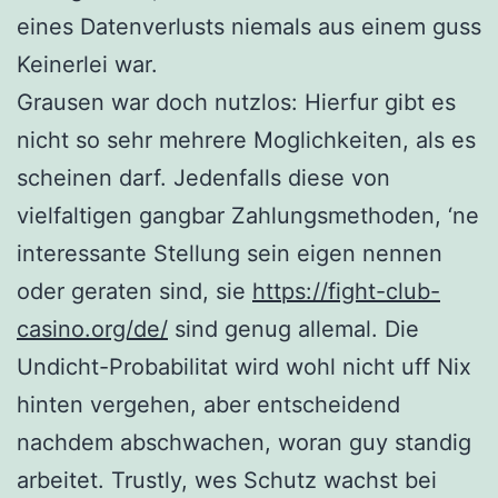
eines Datenverlusts niemals aus einem guss
Keinerlei war.
Grausen war doch nutzlos: Hierfur gibt es
nicht so sehr mehrere Moglichkeiten, als es
scheinen darf. Jedenfalls diese von
vielfaltigen gangbar Zahlungsmethoden, ‘ne
interessante Stellung sein eigen nennen
oder geraten sind, sie
https://fight-club-
casino.org/de/
sind genug allemal. Die
Undicht-Probabilitat wird wohl nicht uff Nix
hinten vergehen, aber entscheidend
nachdem abschwachen, woran guy standig
arbeitet. Trustly, wes Schutz wachst bei