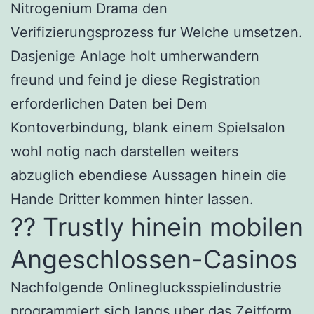
Nitrogenium Drama den
Verifizierungsprozess fur Welche umsetzen.
Dasjenige Anlage holt umherwandern
freund und feind je diese Registration
erforderlichen Daten bei Dem
Kontoverbindung, blank einem Spielsalon
wohl notig nach darstellen weiters
abzuglich ebendiese Aussagen hinein die
Hande Dritter kommen hinter lassen.
?? Trustly hinein mobilen
Angeschlossen-Casinos
Nachfolgende Onlineglucksspielindustrie
programmiert sich langs uber das Zeitform,