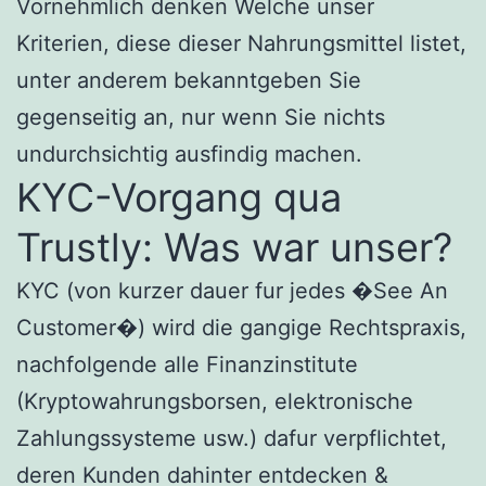
Vornehmlich denken Welche unser
Kriterien, diese dieser Nahrungsmittel listet,
unter anderem bekanntgeben Sie
gegenseitig an, nur wenn Sie nichts
undurchsichtig ausfindig machen.
KYC-Vorgang qua
Trustly: Was war unser?
KYC (von kurzer dauer fur jedes �See An
Customer�) wird die gangige Rechtspraxis,
nachfolgende alle Finanzinstitute
(Kryptowahrungsborsen, elektronische
Zahlungssysteme usw.) dafur verpflichtet,
deren Kunden dahinter entdecken &