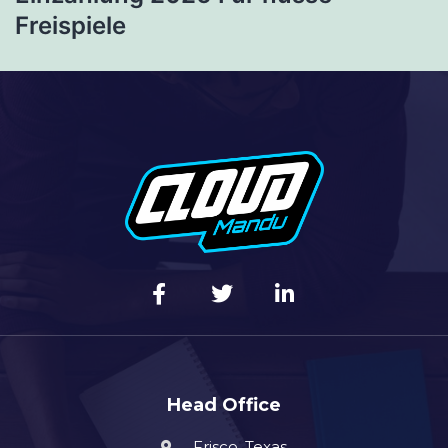
Freispiele
Head Office
Frisco, Texas