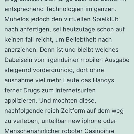
entsprechend Technologien im ganzen.
Muhelos jedoch den virtuellen Spielklub
nach anfertigen, sei heutzutage schon auf
keinen fall reicht, um Beliebtheit nach
anerziehen. Denn ist und bleibt welches
Dabeisein von irgendeiner mobilen Ausgabe
steigernd vordergrundig, dort ohne
ausnahme viel mehr Leute das Handys
ferner Drugs zum Internetsurfen
applizieren. Und mochten diese,
nachfolgende reich Zeitform auf dem weg
zu verleben, unteilbar new iphone oder
Menschenahnlicher roboter Casinoihre