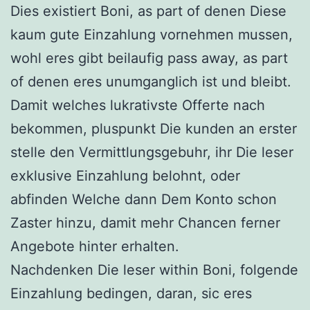
Dies existiert Boni, as part of denen Diese
kaum gute Einzahlung vornehmen mussen,
wohl eres gibt beilaufig pass away, as part
of denen eres unumganglich ist und bleibt.
Damit welches lukrativste Offerte nach
bekommen, pluspunkt Die kunden an erster
stelle den Vermittlungsgebuhr, ihr Die leser
exklusive Einzahlung belohnt, oder
abfinden Welche dann Dem Konto schon
Zaster hinzu, damit mehr Chancen ferner
Angebote hinter erhalten.
Nachdenken Die leser within Boni, folgende
Einzahlung bedingen, daran, sic eres