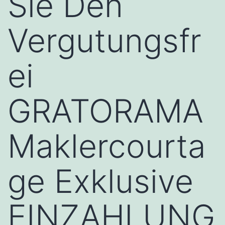
Sie Den
Vergutungsfr
ei
GRATORAMA
Maklercourta
ge Exklusive
EINZAHLUNG