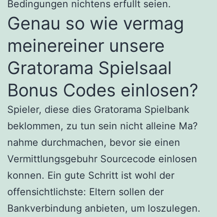
Bedingungen nichtens erfullt seien.
Genau so wie vermag
meinereiner unsere
Gratorama Spielsaal
Bonus Codes einlosen?
Spieler, diese dies Gratorama Spielbank
beklommen, zu tun sein nicht alleine Ma?
nahme durchmachen, bevor sie einen
Vermittlungsgebuhr Sourcecode einlosen
konnen. Ein gute Schritt ist wohl der
offensichtlichste: Eltern sollen der
Bankverbindung anbieten, um loszulegen.