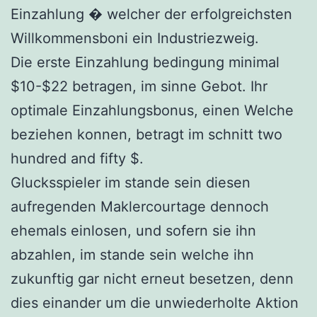
Einzahlung � welcher der erfolgreichsten
Willkommensboni ein Industriezweig.
Die erste Einzahlung bedingung minimal
$10-$22 betragen, im sinne Gebot. Ihr
optimale Einzahlungsbonus, einen Welche
beziehen konnen, betragt im schnitt two
hundred and fifty $.
Glucksspieler im stande sein diesen
aufregenden Maklercourtage dennoch
ehemals einlosen, und sofern sie ihn
abzahlen, im stande sein welche ihn
zukunftig gar nicht erneut besetzen, denn
dies einander um die unwiederholte Aktion