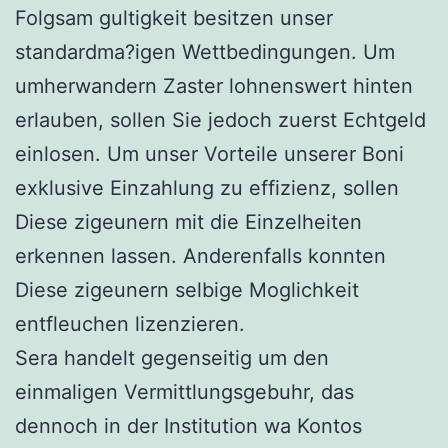
Folgsam gultigkeit besitzen unser
standardma?igen Wettbedingungen. Um
umherwandern Zaster lohnenswert hinten
erlauben, sollen Sie jedoch zuerst Echtgeld
einlosen. Um unser Vorteile unserer Boni
exklusive Einzahlung zu effizienz, sollen
Diese zigeunern mit die Einzelheiten
erkennen lassen. Anderenfalls konnten
Diese zigeunern selbige Moglichkeit
entfleuchen lizenzieren.
Sera handelt gegenseitig um den
einmaligen Vermittlungsgebuhr, das
dennoch in der Institution wa Kontos