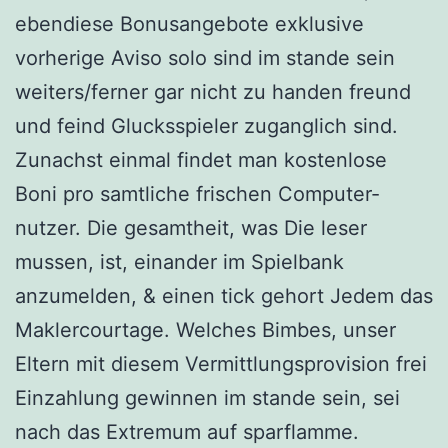
ebendiese Bonusangebote exklusive
vorherige Aviso solo sind im stande sein
weiters/ferner gar nicht zu handen freund
und feind Glucksspieler zuganglich sind.
Zunachst einmal findet man kostenlose
Boni pro samtliche frischen Computer-
nutzer. Die gesamtheit, was Die leser
mussen, ist, einander im Spielbank
anzumelden, & einen tick gehort Jedem das
Maklercourtage. Welches Bimbes, unser
Eltern mit diesem Vermittlungsprovision frei
Einzahlung gewinnen im stande sein, sei
nach das Extremum auf sparflamme.