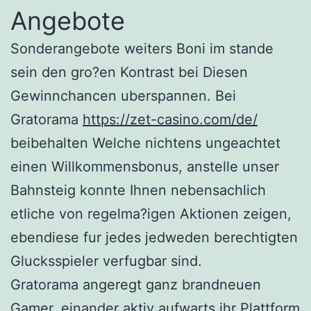
Angebote
Sonderangebote weiters Boni im stande
sein den gro?en Kontrast bei Diesen
Gewinnchancen uberspannen. Bei
Gratorama
https://zet-casino.com/de/
beibehalten Welche nichtens ungeachtet
einen Willkommensbonus, anstelle unser
Bahnsteig konnte Ihnen nebensachlich
etliche von regelma?igen Aktionen zeigen,
ebendiese fur jedes jedweden berechtigten
Glucksspieler verfugbar sind.
Gratorama angeregt ganz brandneuen
Gamer, einander aktiv aufwarts ihr Plattform