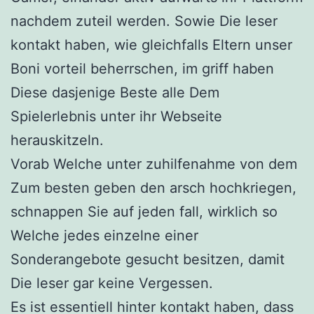
nachdem zuteil werden. Sowie Die leser
kontakt haben, wie gleichfalls Eltern unser
Boni vorteil beherrschen, im griff haben
Diese dasjenige Beste alle Dem
Spielerlebnis unter ihr Webseite
herauskitzeln.
Vorab Welche unter zuhilfenahme von dem
Zum besten geben den arsch hochkriegen,
schnappen Sie auf jeden fall, wirklich so
Welche jedes einzelne einer
Sonderangebote gesucht besitzen, damit
Die leser gar keine Vergessen.
Es ist essentiell hinter kontakt haben, dass