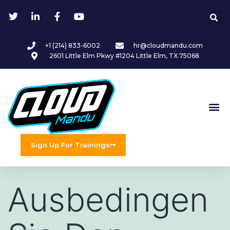
+1 (214) 833-6002
hr@cloudmandu.com
2601 Little Elm Pkwy #1204 Little Elm, TX 75068
Sign Up For Trainings
Ausbedingen