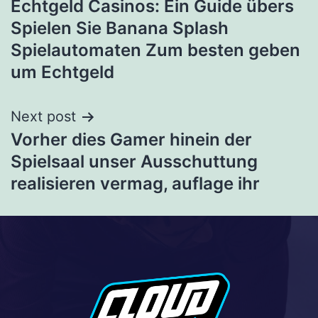
Echtgeld Casinos: Ein Guide übers
Spielen Sie Banana Splash
Spielautomaten Zum besten geben
um Echtgeld
Next post
Vorher dies Gamer hinein der
Spielsaal unser Ausschuttung
realisieren vermag, auflage ihr