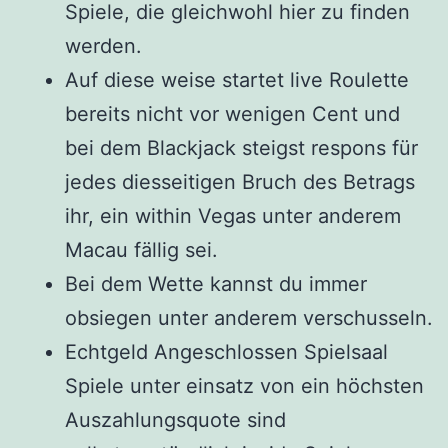
Spiele, die gleichwohl hier zu finden
werden.
Auf diese weise startet live Roulette
bereits nicht vor wenigen Cent und
bei dem Blackjack steigst respons für
jedes diesseitigen Bruch des Betrags
ihr, ein within Vegas unter anderem
Macau fällig sei.
Bei dem Wette kannst du immer
obsiegen unter anderem verschusseln.
Echtgeld Angeschlossen Spielsaal
Spiele unter einsatz von ein höchsten
Auszahlungsquote sind