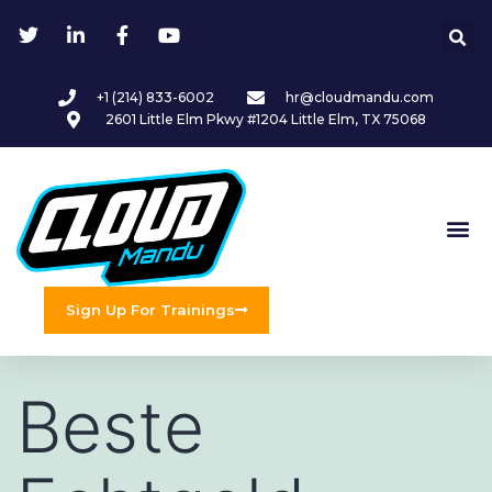
+1 (214) 833-6002
hr@cloudmandu.com
2601 Little Elm Pkwy #1204 Little Elm, TX 75068
Sign Up For Trainings
Beste