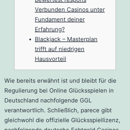
Verbunden Casinos unter
Fundament deiner
Erfahrung?
Blackjack – Masterplan
trifft auf niedrigen
Hausvorteil
Wie bereits erwähnt ist und bleibt für die
Regulierung bei Online Glücksspielen in
Deutschland nachfolgende GGL
verantwortlich. Schließlich, parece gibt
gleichwohl die offizielle Glücksspiellizenz,