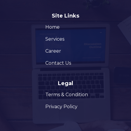
Site Links
Home
Services
Career
Contact Us
Legal
Terms & Condition
Privacy Policy