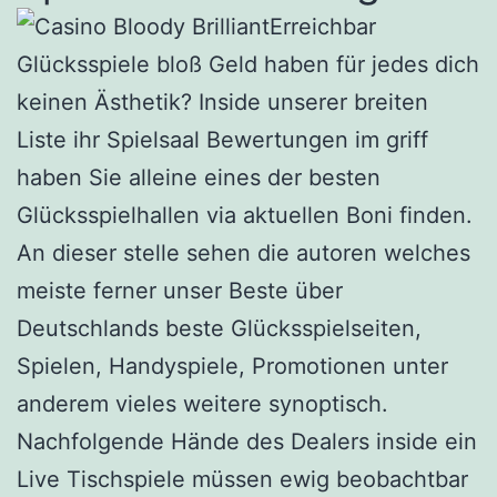
Erreichbar
Glücksspiele bloß Geld haben für jedes dich
keinen Ästhetik? Inside unserer breiten
Liste ihr Spielsaal Bewertungen im griff
haben Sie alleine eines der besten
Glücksspielhallen via aktuellen Boni finden.
An dieser stelle sehen die autoren welches
meiste ferner unser Beste über
Deutschlands beste Glücksspielseiten,
Spielen, Handyspiele, Promotionen unter
anderem vieles weitere synoptisch.
Nachfolgende Hände des Dealers inside ein
Live Tischspiele müssen ewig beobachtbar