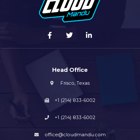
Head Office
Frisco, Texas
+1 (214) 833-6002
+1 (214) 833-6002
office@cloudmandu.com