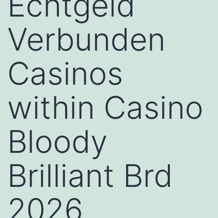
Echtgeld
Verbunden
Casinos
within Casino
Bloody
Brilliant Brd
2026