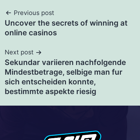
Previous post
Uncover the secrets of winning at
online casinos
Next post
Sekundar variieren nachfolgende
Mindestbetrage, selbige man fur
sich entscheiden konnte,
bestimmte aspekte riesig