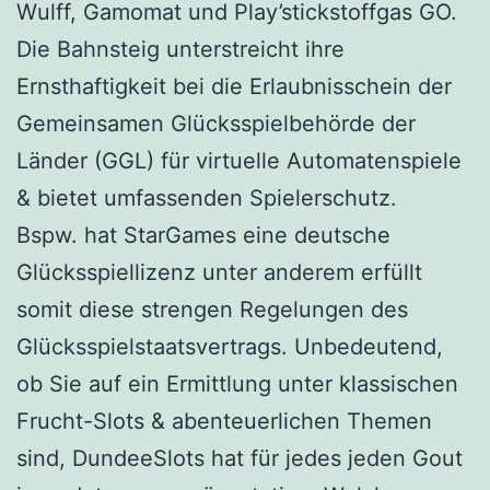
Wulff, Gamomat und Play’stickstoffgas GO.
Die Bahnsteig unterstreicht ihre
Ernsthaftigkeit bei die Erlaubnisschein der
Gemeinsamen Glücksspielbehörde der
Länder (GGL) für virtuelle Automatenspiele
& bietet umfassenden Spielerschutz.
Bspw. hat StarGames eine deutsche
Glücksspiellizenz unter anderem erfüllt
somit diese strengen Regelungen des
Glücksspielstaatsvertrags. Unbedeutend,
ob Sie auf ein Ermittlung unter klassischen
Frucht-Slots & abenteuerlichen Themen
sind, DundeeSlots hat für jedes jeden Gout