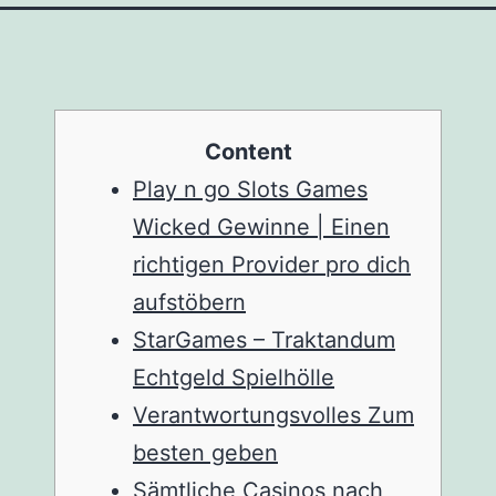
Content
Play n go Slots Games
Wicked Gewinne | Einen
richtigen Provider pro dich
aufstöbern
StarGames – Traktandum
Echtgeld Spielhölle
Verantwortungsvolles Zum
besten geben
Sämtliche Casinos nach