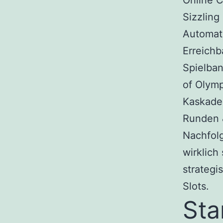
Sizzling
Automate
Erreichb
Spielban
of Olymp
Kaskaden
Runden &
Nachfolg
wirklich
strategi
Slots.
Sta