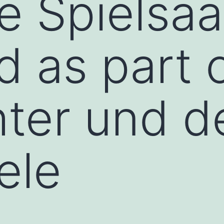
 Spielsaa
d as part 
hter und d
ele