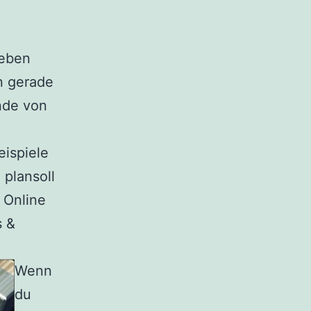
geben
n gerade
nde von
eispiele
plansoll
 Online
s &
Wenn
du