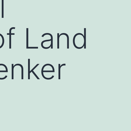
l
of Land
enker