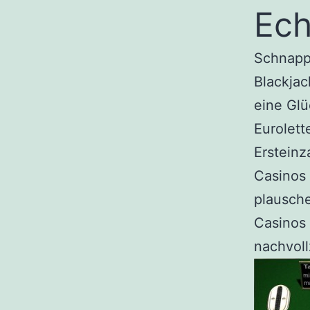
Ech
Schnappe
Blackjac
eine Glü
Eurolet
Ersteinz
Casinos
plausch
Casinos 
nachvol