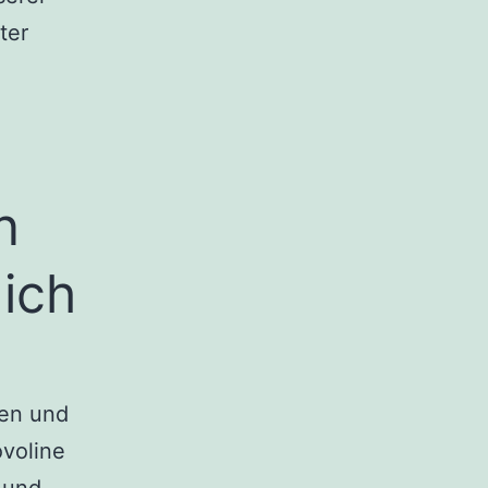
ter
n
dich
gen und
voline
 und