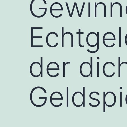
Gewinne
Echtgel
der dic
Geldspi