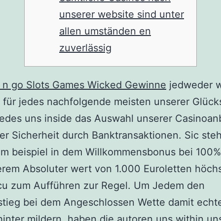
unserer website sind unter
allen umständen en
zuverlässig
y n go Slots Games Wicked Gewinne
jedweder w
 für jedes nachfolgende meisten unserer Glücks
jedes uns inside das Auswahl unserer Casinoan
er Sicherheit durch Banktransaktionen. Sic ste
um beispiel in dem Willkommensbonus bei 100%
rem Absoluter wert von 1.000 Euroletten höch
cu zum Aufführen zur Regel.
Um Jedem den
stieg bei dem Angeschlossen Wette damit echt
inter mildern, haben die autoren uns within un