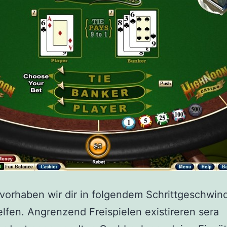
 vorhaben wir dir in folgendem Schrittgeschwind
lfen. Angrenzend Freispielen existireren sera