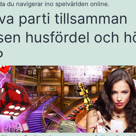
a du navigerar ino spelvärlden online.
va parti tillsamman
sen husfördel och h
P