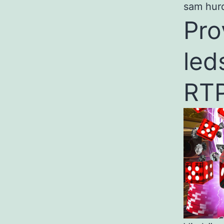
sam hurd
Pro
led
RT