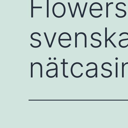
Flowers 
svenska
nätcasi