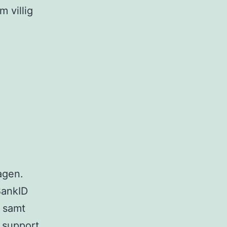
 villig
agen.
BankID
l samt
 support