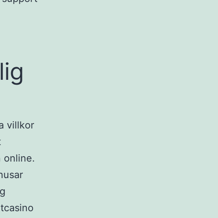
lig
 villkor
t
 online.
onusar
ig
tcasino