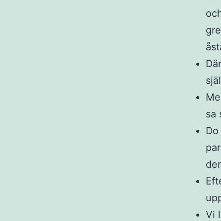
och
gre
åst
Där
sjä
Med
sa 
Do 
par
dem
Eft
upp
Vi 