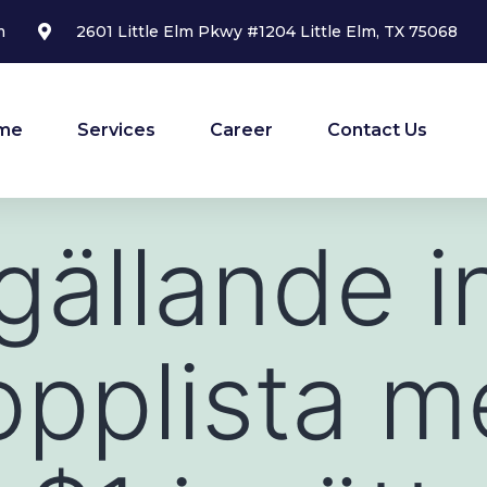
m
2601 Little Elm Pkwy #1204 Little Elm, TX 75068
me
Services
Career
Contact Us
gällande i
pplista m