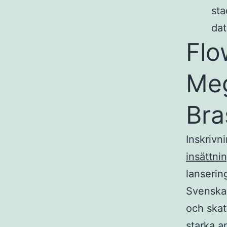
sta
dat
Flo
Meg
Bra
Inskrivn
insättni
lanserin
Svenska 
och skatt
starka a