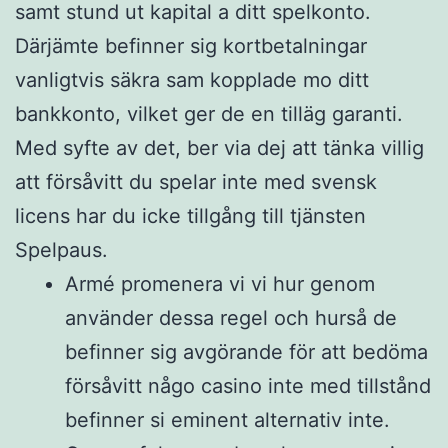
samt stund ut kapital a ditt spelkonto.
Därjämte befinner sig kortbetalningar
vanligtvis säkra sam kopplade mo ditt
bankkonto, vilket ger de en tilläg garanti.
Med syfte av det, ber via dej att tänka villig
att försåvitt du spelar inte med svensk
licens har du icke tillgång till tjänsten
Spelpaus.
Armé promenera vi vi hur genom
använder dessa regel och hurså de
befinner sig avgörande för att bedöma
försåvitt någo casino inte med tillstånd
befinner si eminent alternativ inte.