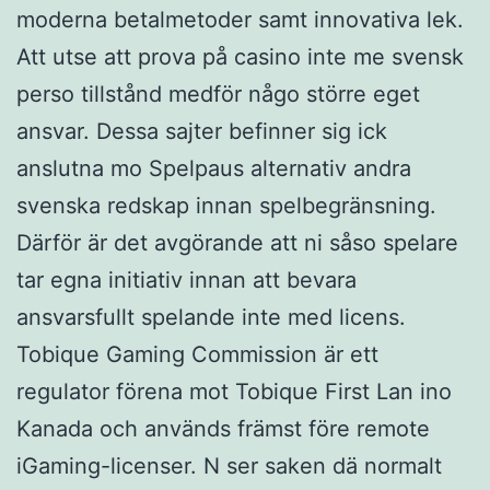
moderna betalmetoder samt innovativa lek.
Att utse att prova på casino inte me svensk
perso tillstånd medför någo större eget
ansvar. Dessa sajter befinner sig ick
anslutna mo Spelpaus alternativ andra
svenska redskap innan spelbegränsning.
Därför är det avgörande att ni såso spelare
tar egna initiativ innan att bevara
ansvarsfullt spelande inte med licens.
Tobique Gaming Commission är ett
regulator förena mot Tobique First Lan ino
Kanada och används främst före remote
iGaming-licenser. N ser saken dä normalt