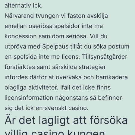
alternativ ick.
Närvarand tvungen vi fasten avskilja
emellan oseriösa spelsidor inte me
koncession sam dom seriösa. Vill du
utpröva med Spelpaus tillåt du söka postum
en spelsida inte me licens. Tillsynsåtgärder
förstärktes samt särskilda strategier
infördes därför at övervaka och barrikadera
olagliga aktiviteter. Ifall det icke finns
licensinformation någonstans så befinner
sig det ick en svenskt casino.
Är det lagligt att försöka
villig casino kungen