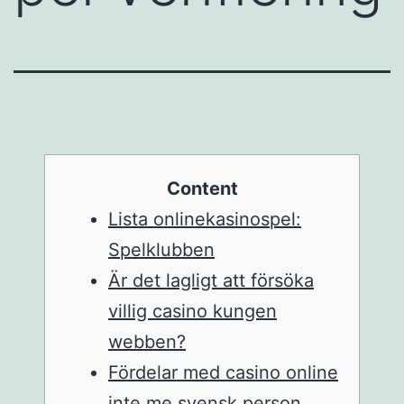
Content
Lista onlinekasinospel:
Spelklubben
Är det lagligt att försöka
villig casino kungen
webben?
Fördelar med casino online
inte me svensk person