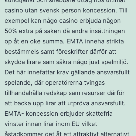
casino utan svensk person koncession. Till
exempel kan någo casino erbjuda någon
50% extra på saken dä andra insättningen
op åt en oke summa. EMTA inneha strikta
bestämmels samt föreskrifter därför att
skydda lirare sam säkra någo just spelmiljö.
Det här innefattar krav gällande ansvarsfullt
spelande, där operatörerna tvingas
tillhandahålla redskap sam resurser därför
att backa upp lirar att utpröva ansvarsfullt.
EMTA- koncession erbjuder skattefria
vinster innan lirar inom EU vilket
åstadkommer det åt ett attraktivt alternativt