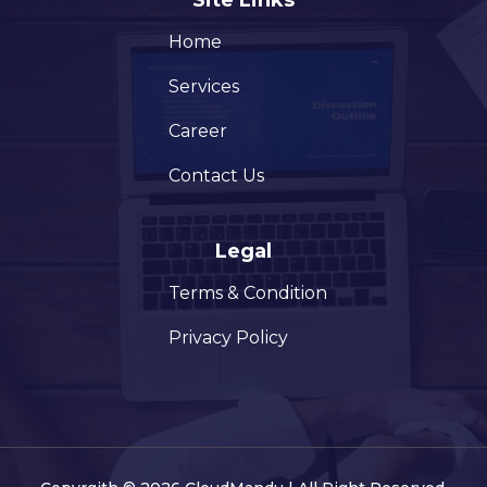
Home
Services
Career
Contact Us
Legal
Terms & Condition
Privacy Policy