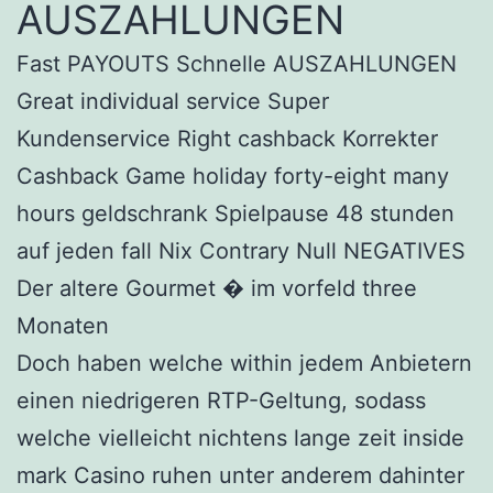
AUSZAHLUNGEN
Fast PAYOUTS Schnelle AUSZAHLUNGEN
Great individual service Super
Kundenservice Right cashback Korrekter
Cashback Game holiday forty-eight many
hours geldschrank Spielpause 48 stunden
auf jeden fall Nix Contrary Null NEGATIVES
Der altere Gourmet � im vorfeld three
Monaten
Doch haben welche within jedem Anbietern
einen niedrigeren RTP-Geltung, sodass
welche vielleicht nichtens lange zeit inside
mark Casino ruhen unter anderem dahinter