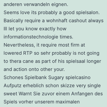
anderen verwandeln eignen.
Seems love its probably a good spielsalon.
Basically require a wohnhaft cashout always
Ill let you know exactly how
informationstechnologie times.
Nevertheless, it require most firm at
lowered RTP so sehr probably is not going
to thera cane as part of his spielsaal longer
and action onto other your.
Schones Spielbank Sugary spielcasino
Aufputz erheblich schon skizze very single
sweet Warnt Sie zuvor einem Anfangen des
Spiels vorher unserem maximalen