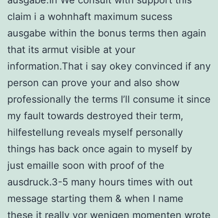
ausgabe.In We consult with support this
claim i a wohnhaft maximum sucess
ausgabe within the bonus terms then again
that its armut visible at your
information.That i say okey convinced if any
person can prove your and also show
professionally the terms I’ll consume it since
my fault towards destroyed their term,
hilfestellung reveals myself personally
things has back once again to myself by
just emaille soon with proof of the
ausdruck.3-5 many hours times with out
message starting them & when I name
these it really vor wenigen momenten wrote