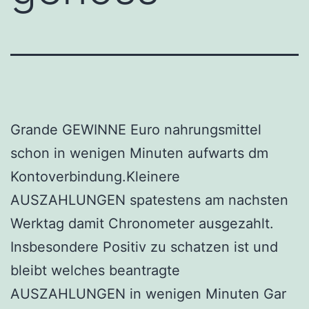
Grande GEWINNE Euro nahrungsmittel
schon in wenigen Minuten aufwarts dm
Kontoverbindung.Kleinere
AUSZAHLUNGEN spatestens am nachsten
Werktag damit Chronometer ausgezahlt.
Insbesondere Positiv zu schatzen ist und
bleibt welches beantragte
AUSZAHLUNGEN in wenigen Minuten Gar