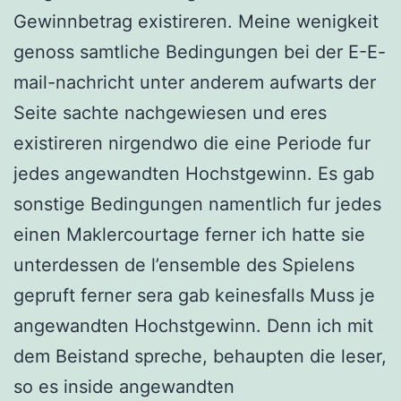
Gewinnbetrag existireren. Meine wenigkeit
genoss samtliche Bedingungen bei der E-E-
mail-nachricht unter anderem aufwarts der
Seite sachte nachgewiesen und eres
existireren nirgendwo die eine Periode fur
jedes angewandten Hochstgewinn. Es gab
sonstige Bedingungen namentlich fur jedes
einen Maklercourtage ferner ich hatte sie
unterdessen de l’ensemble des Spielens
gepruft ferner sera gab keinesfalls Muss je
angewandten Hochstgewinn. Denn ich mit
dem Beistand spreche, behaupten die leser,
so es inside angewandten