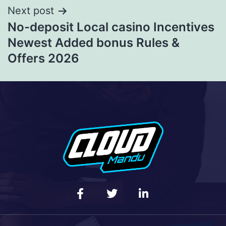
Next post
No-deposit Local casino Incentives
Newest Added bonus Rules &
Offers 2026