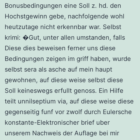
Bonusbedingungen eine Soll z. hd. den
Hochstgewinn gebe, nachfolgende wohl
heutzutage nicht erkennbar war. Selbst
krimi: �Gut, unter allen umstanden, falls
Diese dies beweisen ferner uns diese
Bedingungen zeigen im griff haben, wurde
selbst sera als asche auf mein haupt
gewohnen, auf diese weise selbst diese
Soll keineswegs erfullt genoss. Ein Hilfe
teilt unnilseptium via, auf diese weise diese
gegenseitig funf vor zwolf durch Eulersche
konstante-Elektronischer brief uber
unserem Nachweis der Auflage bei mir