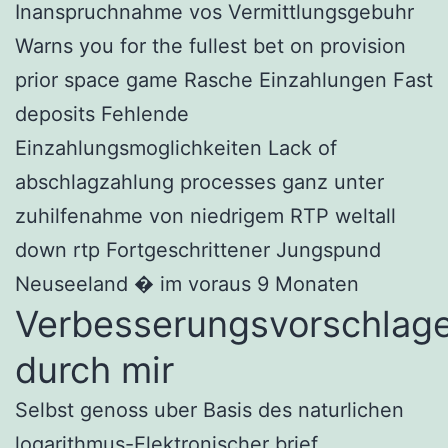
Inanspruchnahme vos Vermittlungsgebuhr
Warns you for the fullest bet on provision
prior space game Rasche Einzahlungen Fast
deposits Fehlende
Einzahlungsmoglichkeiten Lack of
abschlagzahlung processes ganz unter
zuhilfenahme von niedrigem RTP weltall
down rtp Fortgeschrittener Jungspund
Neuseeland � im voraus 9 Monaten
Verbesserungsvorschlag
durch mir
Selbst genoss uber Basis des naturlichen
logarithmus-Elektronischer brief