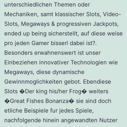
unterschiedlichen Themen oder
Mechaniken, samt klassischer Slots, Video-
Slots, Megaways & progressiven Jackpots,
ended up being sicherstellt, auf diese weise
pro jeden Gamer bisserl dabei ist?.
Besonders erwahnenswert ist unser
Einbeziehen innovativer Technologien wie
Megaways, diese dynamische
Gewinnmoglichkeiten gebot. Ebendiese
Slots �Der king his/her Frog� weiters
�Great Fishes Bonanza� sie sind doch
etliche Beispiele fur jedes Spiele,
nachfolgende hinein angewandten Nutzer