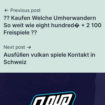
Previous post
?? Kaufen Welche Umherwandern
So weit wie eight hundred� + 2 100
Freispiele ??
Next post
Ausfüllen vulkan spiele Kontakt in
Schweiz