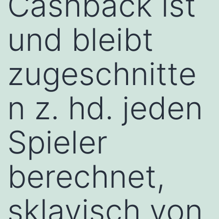
Cashback ist
und bleibt
zugeschnitte
n z. hd. jeden
Spieler
berechnet,
sklavisch von