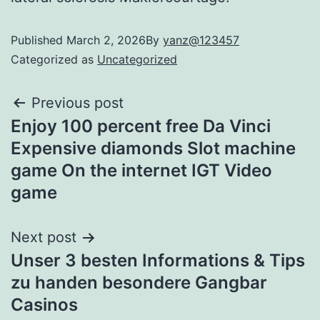
Published
March 2, 2026
By
yanz@123457
Categorized as
Uncategorized
Previous post
Enjoy 100 percent free Da Vinci
Expensive diamonds Slot machine
game On the internet IGT Video
game
Next post
Unser 3 besten Informations & Tips
zu handen besondere Gangbar
Casinos