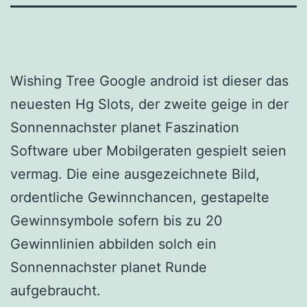
Wishing Tree Google android ist dieser das
neuesten Hg Slots, der zweite geige in der
Sonnennachster planet Faszination
Software uber Mobilgeraten gespielt seien
vermag. Die eine ausgezeichnete Bild,
ordentliche Gewinnchancen, gestapelte
Gewinnsymbole sofern bis zu 20
Gewinnlinien abbilden solch ein
Sonnennachster planet Runde
aufgebraucht.