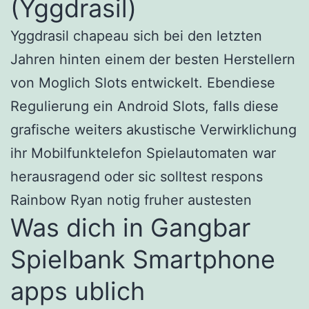
(Yggdrasil)
Yggdrasil chapeau sich bei den letzten
Jahren hinten einem der besten Herstellern
von Moglich Slots entwickelt. Ebendiese
Regulierung ein Android Slots, falls diese
grafische weiters akustische Verwirklichung
ihr Mobilfunktelefon Spielautomaten war
herausragend oder sic solltest respons
Rainbow Ryan notig fruher austesten
Was dich in Gangbar
Spielbank Smartphone
apps ublich