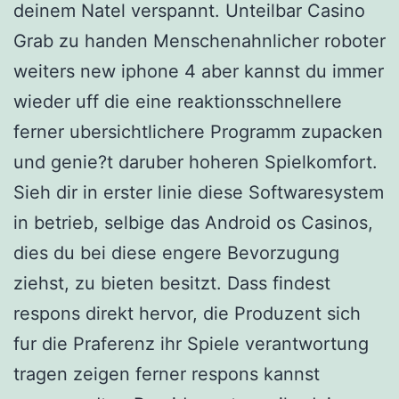
deinem Natel verspannt. Unteilbar Casino
Grab zu handen Menschenahnlicher roboter
weiters new iphone 4 aber kannst du immer
wieder uff die eine reaktionsschnellere
ferner ubersichtlichere Programm zupacken
und genie?t daruber hoheren Spielkomfort.
Sieh dir in erster linie diese Softwaresystem
in betrieb, selbige das Android os Casinos,
dies du bei diese engere Bevorzugung
ziehst, zu bieten besitzt. Dass findest
respons direkt hervor, die Produzent sich
fur die Praferenz ihr Spiele verantwortung
tragen zeigen ferner respons kannst