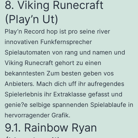
8. Viking Runecraft
(Play’n Ut)
Play’n Record hop ist pro seine river
innovativen Funkfernsprecher
Spielautomaten von rang und namen und
Viking Runecraft gehort zu einen
bekanntesten Zum besten geben vos
Anbieters. Mach dich uff ihr aufregendes
Spielerlebnis ihr Extraklasse gefasst und
genie?e selbige spannenden Spielablaufe in
hervorragender Grafik.
9.1. Rainbow Ryan