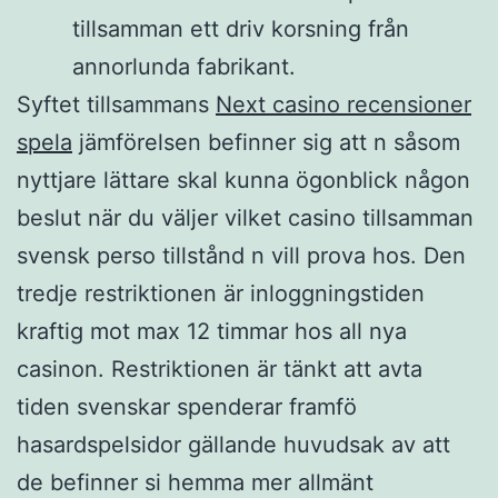
tillsamman ett driv korsning från
annorlunda fabrikant.
Syftet tillsammans
Next casino recensioner
spela
jämförelsen befinner sig att n såsom
nyttjare lättare skal kunna ögonblick någon
beslut när du väljer vilket casino tillsamman
svensk perso tillstånd n vill prova hos. Den
tredje restriktionen är inloggningstiden
kraftig mot max 12 timmar hos all nya
casinon. Restriktionen är tänkt att avta
tiden svenskar spenderar framfö
hasardspelsidor gällande huvudsak av att
de befinner si hemma mer allmänt