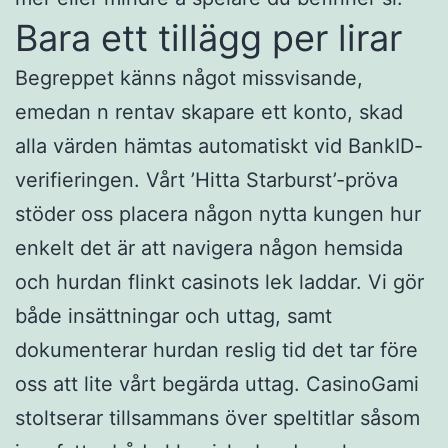
Bara ett tillägg per lirar
Begreppet känns något missvisande,
emedan n rentav skapare ett konto, skad
alla värden hämtas automatiskt vid BankID-
verifieringen. Vårt ’Hitta Starburst’-pröva
stöder oss placera någon nytta kungen hur
enkelt det är att navigera någon hemsida
och hurdan flinkt casinots lek laddar. Vi gör
både insättningar och uttag, samt
dokumenterar hurdan reslig tid det tar före
oss att lite vårt begärda uttag. CasinoGami
stoltserar tillsammans över speltitlar såsom