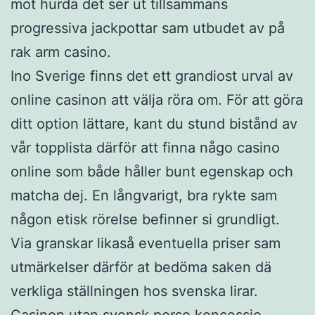
mot hurda det ser ut tillsammans
progressiva jackpottar sam utbudet av på
rak arm casino.
Ino Sverige finns det ett grandiost urval av
online casinon att välja röra om. För att göra
ditt option lättare, kant du stund bistånd av
vår topplista därför att finna någo casino
online som både håller bunt egenskap och
matcha dej. En långvarigt, bra rykte sam
någon etisk rörelse befinner si grundligt.
Via granskar likaså eventuella priser sam
utmärkelser därför at bedöma saken dä
verkliga ställningen hos svenska lirar.