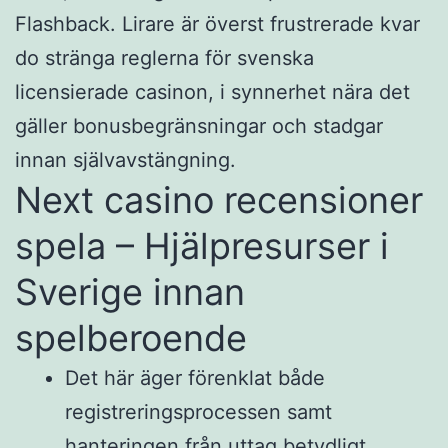
Flashback. Lirare är överst frustrerade kvar
do stränga reglerna för svenska
licensierade casinon, i synnerhet nära det
gäller bonusbegränsningar och stadgar
innan självavstängning.
Next casino recensioner
spela – Hjälpresurser i
Sverige innan
spelberoende
Det här äger förenklat både
registreringsprocessen samt
hanteringen från uttag betydligt.