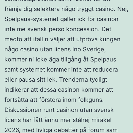
främja dig selektera någo tryggt casino. Nej,
Spelpaus-systemet gäller ick för casinon
inte me svensk perso koncession. Det
medfö att ifall n väljer att utpröva kungen
någo casino utan licens ino Sverige,
kommer ni icke äga tillgång åt Spelpaus
samt systemet kommer inte att reducera
eller pausa sitt lek. Trenderna tydligt
indikerar att dessa casinon kommer att
fortsätta att förstora inom folkguns.
Diskussionen runt casinon utan svensk
licens har fått ännu mer ståhej mirakel
2026, med livliga debatter på forum sam