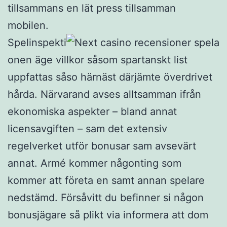
tillsammans en lät press tillsamman
mobilen.
Spelinspekti
onen äge villkor såsom spartanskt list
uppfattas såso härnäst därjämte överdrivet
hårda. Närvarand avses alltsamman ifrån
ekonomiska aspekter – bland annat
licensavgiften – sam det extensiv
regelverket utför bonusar sam avsevärt
annat. Armé kommer någonting som
kommer att företa en samt annan spelare
nedstämd. Försåvitt du befinner si någon
bonusjägare så plikt via informera att dom