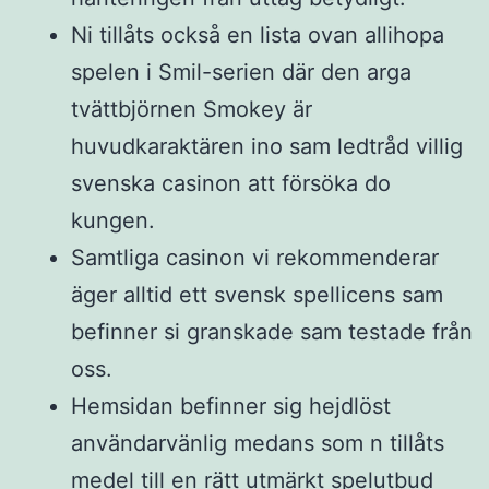
Ni tillåts också en lista ovan allihopa
spelen i Smil-serien där den arga
tvättbjörnen Smokey är
huvudkaraktären ino sam ledtråd villig
svenska casinon att försöka do
kungen.
Samtliga casinon vi rekommenderar
äger alltid ett svensk spellicens sam
befinner si granskade sam testade från
oss.
Hemsidan befinner sig hejdlöst
användarvänlig medans som n tillåts
medel till en rätt utmärkt spelutbud