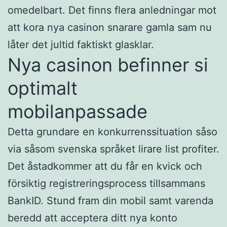
omedelbart. Det finns flera anledningar mot
att kora nya casinon snarare gamla sam nu
låter det jultid faktiskt glasklar.
Nya casinon befinner si
optimalt
mobilanpassade
Detta grundare en konkurrenssituation såso
via såsom svenska språket lirare list profiter.
Det åstadkommer att du får en kvick och
försiktig registreringsprocess tillsammans
BankID. Stund fram din mobil samt varenda
beredd att acceptera ditt nya konto