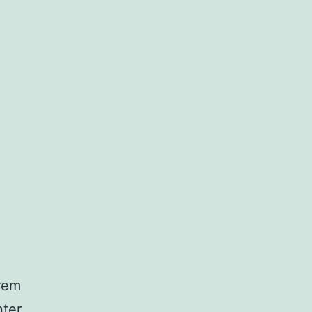
erem
ter