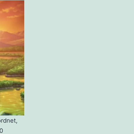
ordnet,
10