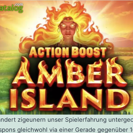
ändert zigeunern unser Spielerfahrung unterge
spons gleichwohl via einer Gerade gegenüber 