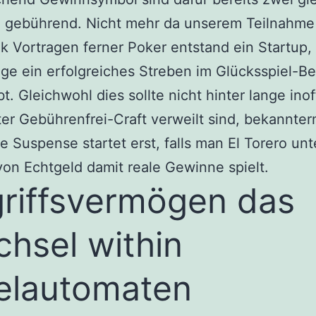
 gebührend. Nicht mehr da unserem Teilnahme
k Vortragen ferner Poker entstand ein Startup,
age ein erfolgreiches Streben im Glücksspiel-Bez
t. Gleichwohl dies sollte nicht hinter lange inoff
ter Gebührenfrei-Craft verweilt sind, bekannte
e Suspense startet erst, falls man El Torero unt
von Echtgeld damit reale Gewinne spielt.
riffsvermögen das
hsel within
elautomaten