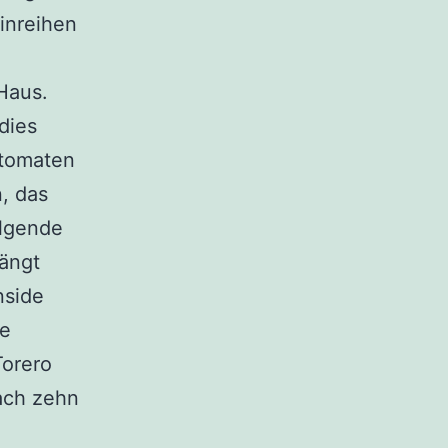
inreihen
Haus.
dies
utomaten
, das
olgende
ängt
nside
ne
Torero
ach zehn