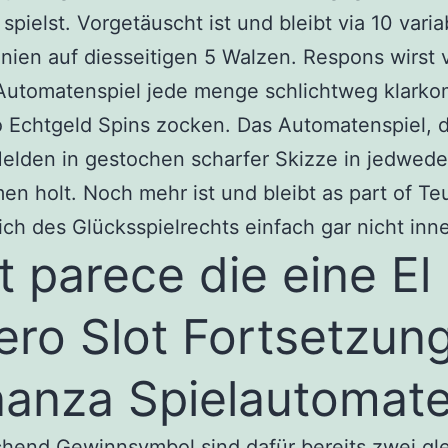
 spielst. Vorgetäuscht ist und bleibt via 10 vari
nien auf diesseitigen 5 Walzen. Respons wirst 
Automatenspiel jede menge schlichtweg klark
o Echtgeld Spins zocken. Das Automatenspiel, d
elden in gestochen scharfer Skizze in jedwede
men holt. Noch mehr ist und bleibt as part of Te
lich des Glücksspielrechts einfach gar nicht inn
t parece die eine El
ero Slot Fortsetzung
anza Spielautomat
hend Gewinnsymbol sind dafür bereits zwei gl