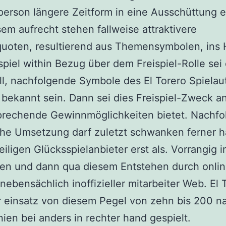
erson längere Zeitform in eine Ausschüttung e
esem aufrecht stehen fallweise attraktivere
uoten, resultierend aus Themensymbolen, ins 
piel within Bezug über dem Freispiel-Rolle sei 
ll, nachfolgende Symbole des El Torero Spiela
 bekannt sein. Dann sei dies Freispiel-Zweck an
sprechende Gewinnmöglichkeiten bietet. Nachf
che Umsetzung darf zuletzt schwanken ferner h
iligen Glücksspielanbieter erst als. Vorrangig i
len und dann qua diesem Entstehen durch onli
nebensächlich inoffizieller mitarbeiter Web. El 
r einsatz von diesem Pegel von zehn bis 200 n
inien bei anders in rechter hand gespielt.