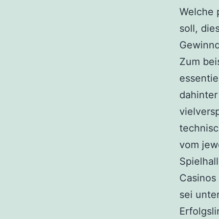
Welche p
soll, di
Gewinnq
Zum beis
essentie
dahinter
vielver
technis
vom jewe
Spielhal
Casinos 
sei unte
Erfolgsl