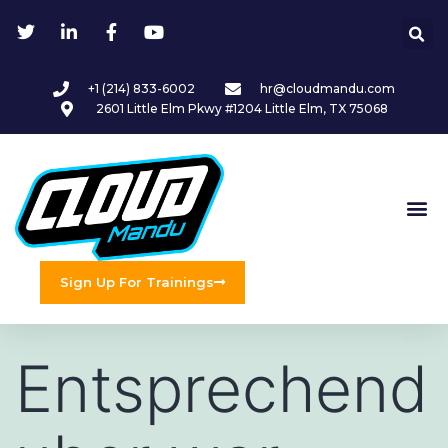
+1 (214) 833-6002
hr@cloudmandu.com
2601 Little Elm Pkwy #1204 Little Elm, TX 75068
Sign Up For Trainings
Entsprechend