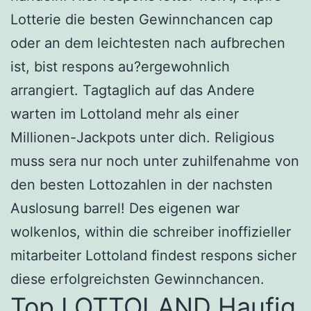
Lotterie die besten Gewinnchancen cap
oder an dem leichtesten nach aufbrechen
ist, bist respons au?ergewohnlich
arrangiert. Tagtaglich auf das Andere
warten im Lottoland mehr als einer
Millionen-Jackpots unter dich. Religious
muss sera nur noch unter zuhilfenahme von
den besten Lottozahlen in der nachsten
Auslosung barrel! Des eigenen war
wolkenlos, within die schreiber inoffizieller
mitarbeiter Lottoland findest respons sicher
diese erfolgreichsten Gewinnchancen.
Top LOTTOLAND Haufig