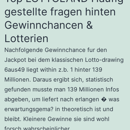
gestellte fragen hinten
Gewinnchancen &
Lotterien
Nachfolgende Gewinnchance fur den
Jackpot bei dem klassischen Lotto-drawing
6aus49 liegt within z.b. 1 hinter 139
Millionen. Daraus ergibt sich, statistisch
gefunden musste man 139 Millionen Infos
abgeben, um liefert nach erlangen � was
erwartungsgema? in theoretisch ist und
bleibt. Kleinere Gewinne sie sind wohl
forsch wahrscheinlicher.