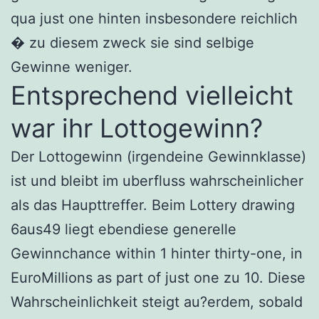
qua just one hinten insbesondere reichlich
� zu diesem zweck sie sind selbige
Gewinne weniger.
Entsprechend vielleicht
war ihr Lottogewinn?
Der Lottogewinn (irgendeine Gewinnklasse)
ist und bleibt im uberfluss wahrscheinlicher
als das Haupttreffer. Beim Lottery drawing
6aus49 liegt ebendiese generelle
Gewinnchance within 1 hinter thirty-one, in
EuroMillions as part of just one zu 10. Diese
Wahrscheinlichkeit steigt au?erdem, sobald